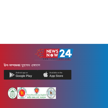
উপ-সম্পাদকঃ
মুহাম্মদ ওসমান
Android app on
Available on the
Google Play
App Store