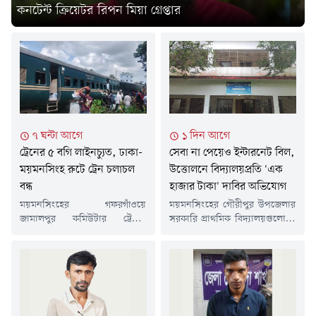
কনটেন্ট ক্রিয়েটর রিপন মিয়া গ্রেপ্তার
৭ ঘন্টা আগে
১ দিন আগে
ট্রেনের ৫ বগি লাইনচ্যুত, ঢাকা-
সেবা না পেয়েও ইন্টারনেট বিল,
ময়মনসিংহ রুটে ট্রেন চলাচল
উত্তোলনে বিদ্যালয়প্রতি 'এক
বন্ধ
হাজার টাকা' দাবির অভিযোগ
ময়মনসিংহের গফরগাঁওয়ে
ময়মনসিংহের গৌরীপুর উপজেলার
জামালপুর কমিউটার ট্রেনের
সরকারি প্রাথমিক বিদ্যালয়গুলোতে
পাওয়ারকারসহ পাঁচটি বগি
কার্যকর ইন্টারনেট সেবা না
লাইনচ্যুত হয়েছে। এ ঘটনায় ঢাকা-
মিললেও এক বছরের ইন্টারনেট
ময়মনসিংহ রুটে ট্রেন চলাচল
বিল ছাড় করা হয়েছে। আর সেই
সাময়িকভাবে বন্ধ রয়েছে।শুক্রবার
বিল উত্তোলনের প্রক্রিয়ায়
(৭ আগস্ট) সকাল ৯টার দিকে
বিদ্যালয়প্রতি এক হাজার টাকা করে
গফরগাঁও রেলওয়ে স্টেশন সংলগ্ন
দাবি করার অভিযোগ উঠেছে।