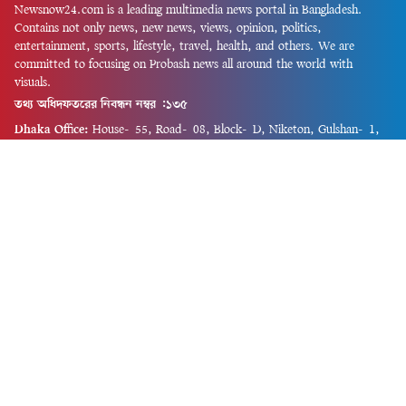
Newsnow24.com is a leading multimedia news portal in Bangladesh.
Contains not only news, new news, views, opinion, politics,
entertainment, sports, lifestyle, travel, health, and others. We are
committed to focusing on Probash news all around the world with
visuals.
তথ্য অধিদফতরের নিবন্ধন নম্বর :১৩৫
Dhaka Office:
House-55, Road-08, Block-D, Niketon, Gulshan-1,
Dhaka-1212.
Phone:
+880 1856 195 622
(WhatsApp)
Phone:
+880 1869 913 486
Chittagong office:
House-85/A, Road-7, 5th Floor, O.R.Nizam Road
R/A, 15 No. Bagmoniram,Panchlaish, Chattogram 4000.
Phone:
+880 1850 414 847
Phone:
+880 1313 427 319
Email:
newsnow24official@gmail.com
Design and Developed by
Md. Asif Iqbal
Privacy Policy
Contact Us