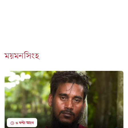
ময়মনসিংহ
৩ ঘন্টা আগে