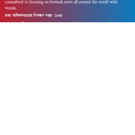
committed to focusing on Probash news all around the world with
visuals.
তথ্য অধিদফতরের নিবন্ধন নম্বর :১৩৫
Dhaka Office:
House-55, Road-08, Block-D, Niketon, Gulshan-1,
Dhaka-1212.
Phone:
+880 1856 195 622
(WhatsApp)
Phone:
+880 1869 913 486
Chittagong office:
House-85/A, Road-7, 5th Floor, O.R.Nizam Road
R/A, 15 No. Bagmoniram,Panchlaish, Chattogram 4000.
Phone:
+880 1850 414 847
Phone:
+880 1313 427 319
Email:
newsnow24official@gmail.com
Design and Developed by
Md. Asif Iqbal
Privacy Policy
Contact Us