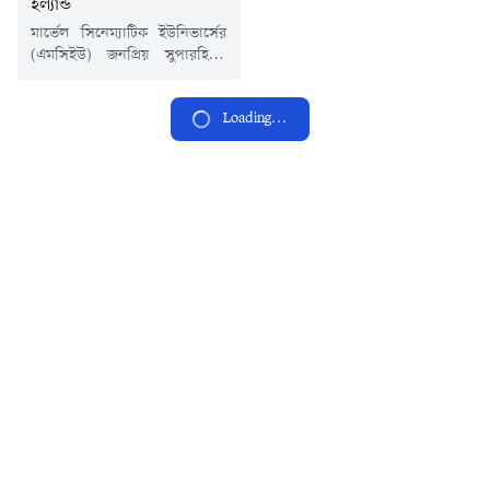
হল্যান্ড
মার্ভেল সিনেম্যাটিক ইউনিভার্সের
(এমসিইউ) জনপ্রিয় সুপারহিরো
স্পাইডার-ম্যান হিসেবে আবারও
ফিরছেন টম হল্যান্ড। আসন্ন
Loading...
'স্পাইডার-ম্যান: ব্র্যান্ড নিউ ডে'
সিনেমার মাধ্যমে বড় পর্দায় দেখা
যাবে তাকে। তবে এরই মধ্যে
এমসিইউর ভবিষ্যৎ নিয়ে নিজের
পরিকল্পনার কথাও জানিয়েছেন এই
ব্রিটিশ অভিনেতা।সম্প্রতি হবি
কনসোলাস-কে দেওয়া এক
সাক্ষাৎকারে টম হল্যান্ড বলেন,
ভবিষ্যতে তিনি এমন একটি গল্প...