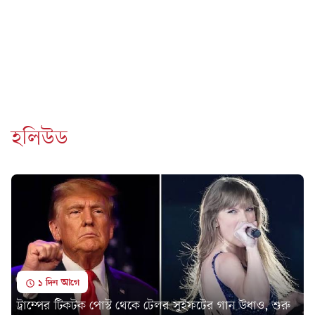
হলিউড
১ দিন আগে
ট্রাম্পের টিকটক পোস্ট থেকে টেলর সুইফটের গান উধাও, শুরু