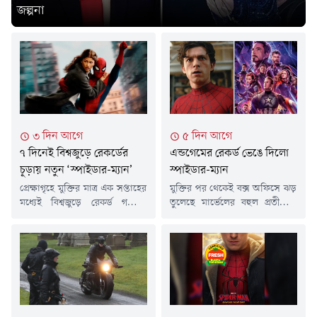
জল্পনা
৩ দিন আগে
৫ দিন আগে
৭ দিনেই বিশ্বজুড়ে রেকর্ডের
এন্ডগেমের রেকর্ড ভেঙে দিলো
চূড়ায় নতুন ‘স্পাইডার-ম্যান’
স্পাইডার-ম্যান
প্রেক্ষাগৃহে মুক্তির মাত্র এক সপ্তাহের
মুক্তির পর থেকেই বক্স অফিসে ঝড়
মধ্যেই বিশ্বজুড়ে রেকর্ড গড়েছে
তুলেছে মার্ভেলের বহুল প্রতীক্ষিত
সোনি পিকচার্স ও মার্ভেল
সিনেমা 'স্পাইডার-ম্যান: ব্র্যান্ড
স্টুডিওসের নতুন সিনেমা
নিউ ডে'। প্রথমে ধারণা করা
'স্পাইডার-ম্যান: ব্র্যান্ড নিউ ডে'।
হয়েছিল, সিনেমাটি হয়তো
টম হল্যান্ড ও জেন্ডায়া অভিনীত
'অ্যাভেঞ্জার্স: এন্ডগেম'-এর রেকর্ড
এই সুপারহিরো চলচ্চিত্রটি মাত্র সাত
ভাঙতে পারবে না। তবে শেষ মুহূর্তে
দিনেই আয়ের দিক থেকে ছাড়িয়ে
বদলে গেছে সব হিসাব।সোমবার
গেছে আগের সব রেকর্ড, হয়ে
প্রকাশিত চূড়ান্ত আয়ের হিসাবে
উঠেছে ২০২৬ সালের সর্বোচ্চ
দেখা গেছে, উত্তর আমেরিকার ৪