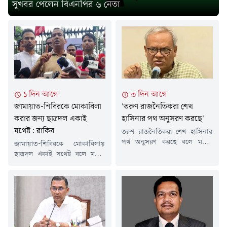
সুখবর পেলেন বিএনপির ৬ নেতা
১ দিন আগে
৩ দিন আগে
জামায়াত-শিবিরকে মোকাবিলা
'তরুণ রাজনৈতিকরা শেখ
করার জন্য ছাত্রদল একাই
হাসিনার পথ অনুসরণ করছে'
যথেষ্ট: রাকিব
তরুণ রাজনৈতিকরা শেখ হাসিনার
পথ অনুসরণ করছে বলে মন্তব্য
জামায়াত-শিবিরকে মোকাবিলায়
করেছেন বিএনপির সিনিয়র যুগ্ম-
ছাত্রদল একাই যথেষ্ট বলে মন্তব্য
মহাসচিব ও প্রধানমন্ত্রীর উপদেষ্টা
করেছেন বাংলাদেশ জাতীয়তাবাদী
রুহুল কবির রিজভী।সোমবার (৩
ছাত্রদলের কেন্দ্রীয় সভাপতি
আগস্ট) এক সম্মেলনে তিনি এ কথা
রাকিবুল ইসলাম। তিনি হুঁশিয়ারি
বলেন।উপদেষ্টা রুহুল কবির রিজভী
দিয়ে বলেন, শিবির একই ধরনের
বলেন, আন্দোলনে থাকা তরুণরা
রাজনীতি অব্যাহত রাখলে এর
যারা রাজনীতি করছে তারা শেখ
পরিণতি ভোগ করতে হবে।বুধবার
হাসিনার পথ অনুসরণ করছে,
(৫ আগস্ট) সকালে জুলাই