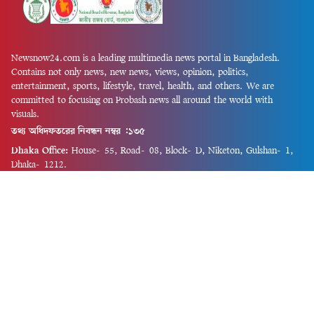
Newsnow24.com is a leading multimedia news portal in Bangladesh.
Contains not only news, new news, views, opinion, politics,
entertainment, sports, lifestyle, travel, health, and others. We are
committed to focusing on Probash news all around the world with
visuals.
তথ্য অধিদফতরের নিবন্ধন নম্বর :১৩৫
Dhaka Office:
House-55, Road-08, Block-D, Niketon, Gulshan-1,
Dhaka-1212.
Phone:
+880 1856 195 622
(WhatsApp)
Phone:
+880 1869 913 486
Chittagong office:
House-85/A, Road-7, 5th Floor, O.R.Nizam Road
R/A, 15 No. Bagmoniram,Panchlaish, Chattogram 4000.
Phone:
+880 1850 414 847
Phone:
+880 1313 427 319
Email:
newsnow24official@gmail.com
Design and Developed by
Md. Asif Iqbal
Privacy Policy
Contact Us