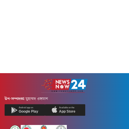
উপ-সম্পাদকঃ
মুহাম্মদ ওসমান
Android app on
Available on the
Google Play
App Store