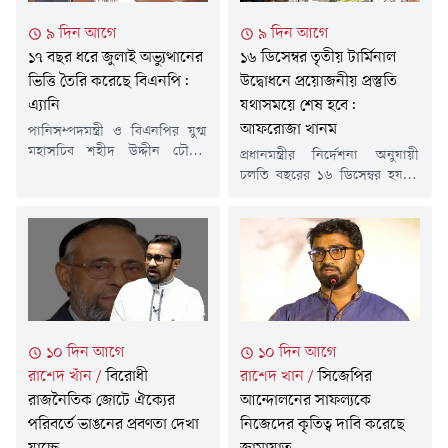
আগামী শনিবার গুলশানে অবস্থিত
জরুরি সংবাদ সম্মেলনে তিনি এসব
৯ দিন আগে
৯ দিন আগে
দলের চেয়ারপারসনের রাজনৈতিক
কথা বলেন।রিজভী বলেন,
১৭ বছর ধরে জুলাই অভ্যুত্থানের
১৬ ডিসেম্বর তৃতীয় টার্মিনাল
কার্যালয়ে এই বৈঠক অনুষ্ঠিত হবে।
'রাজনীতিতে পারস্পরিক আলাপ-
ইতিমধ্যেই...
আলোচনা ও বিতর্ক...
ভিত্তি তৈরি করেছে বিএনপি:
উদ্বোধনে প্রয়োজনীয় প্রস্তুতি
এ্যানি
যথাসময়ে শেষ হবে:
আফরোজা খানম
পানিসম্পদমন্ত্রী ও বিএনপির যুগ্ম
মহাসচিব শহীদ উদ্দীন চৌধুরী
প্রধানমন্ত্রীর নির্দেশনা অনুযায়ী
এ্যানি বলেছেন, জুলাই আন্দোলনে
চলতি বছরের ১৬ ডিসেম্বর হযরত
বর্তমান বিরোধী দলের ভূমিকা এবং
শাহজালাল আন্তর্জাতিক
গত ১৭ বছরে তাদের অবস্থান নিয়ে
বিমানবন্দরের তৃতীয় টার্মিনাল
প্রশ্ন রয়েছে। তিনি বলেন, বিএনপি
উদ্বোধনের লক্ষ্যে সরকার কাজ
জোট ও যুগপৎ আন্দোলনের
করছে বলে জানিয়েছেন বেসামরিক
মাধ্যমে দীর্ঘদিন ধরে আন্দোলন
বিমান পরিবহন ও পর্যটনমন্ত্রী
চালিয়ে এসেছে। ৫ আগস্টের পর
আফরোজা খানম। এ লক্ষ্যে
কেউ কেউ এককভাবে আন্দোলনের
প্রয়োজনীয় প্রস্তুতি যথাসময়ে সম্পন্ন
কৃতিত্ব দাবি করলেও, একটি
করা হবে বলেও জানান তিনি।
১০ দিন আগে
১০ দিন আগে
গণঅভ্যুত্থানের...
মঙ্গলবার (২৮ জুলাই) সচিবালয়ে
রাশেদ খাঁন
/
বিরোধী
রাশেদ খান
/
সিজেপির
বেসামরিক বিমান পরিবহন ও
পর্যটন মন্ত্রী আফরোজা খানম
রাজনৈতিক জোটে ঐক্যের
আন্দোলনের সাফল্যকে
এবং...
পরিবর্তে ভাঙনের প্রবণতা দেখা
নিজেদের কৃতিত্ব দাবি করেছে