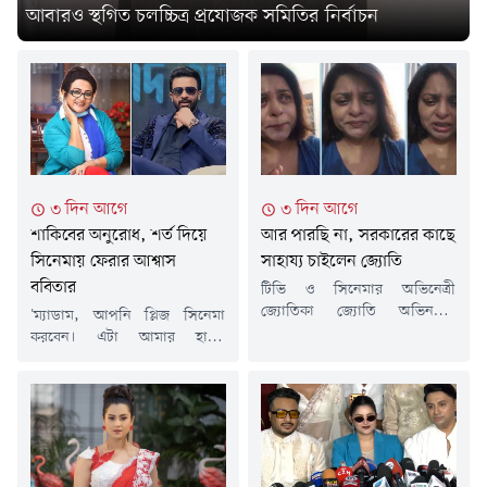
আবারও স্থগিত চলচ্চিত্র প্রযোজক সমিতির নির্বাচন
৩ দিন আগে
৩ দিন আগে
শাকিবের অনুরোধ, শর্ত দিয়ে
আর পারছি না, সরকারের কাছে
সিনেমায় ফেরার আশ্বাস
সাহায্য চাইলেন জ্যোতি
ববিতার
টিভি ও সিনেমার অভিনেত্রী
জ্যোতিকা জ্যোতি অভিনয়ের
'ম্যাডাম, আপনি প্লিজ সিনেমা
পাশাপাশি সামাজিক মাধ্যমেও
করবেন। এটা আমার হাম্বল
নানা বিতর্কের কেন্দ্রে ছিলেন
রিকোয়েস্ট আপনার প্রতি। আপনার
একসময়। এবার ফেসবুক লাইভে
সাথে আমি আরো কাজ করতে
এসে কান্নায় ভেঙে পড়লেন এই
চাই।'- এভাবেই কিংবদন্তি
অভিনেত্রী। জানালেন, নিজের
অভিনেত্রী ফরিদা আক্তার ববিতাকে
বর্তমান অবস্থার কথা। দাবি
আবারো অভিনয়ে ফেরার জন্য
করেছেন, তিনি মানসিকভাবে ভীষণ
অনুরোধ করলেন ঢালিউড
বিপর্যস্ত, কাজ পাচ্ছেন না, নানা