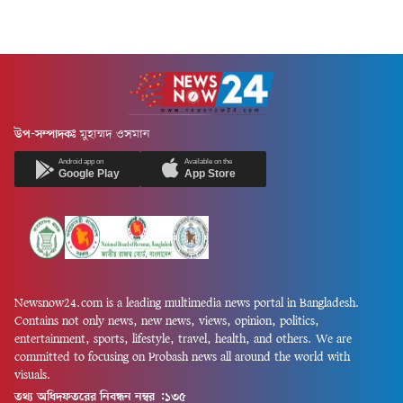
উপ-সম্পাদকঃ
মুহাম্মদ ওসমান
Android app on
Available on the
Google Play
App Store
Newsnow24.com is a leading multimedia news portal in Bangladesh.
Contains not only news, new news, views, opinion, politics,
entertainment, sports, lifestyle, travel, health, and others. We are
committed to focusing on Probash news all around the world with
visuals.
তথ্য অধিদফতরের নিবন্ধন নম্বর :১৩৫