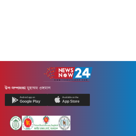
উপ-সম্পাদকঃ
মুহাম্মদ ওসমান
Android app on
Available on the
Google Play
App Store