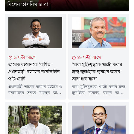
দিলেন তাসনিম জারা
৬ ঘন্টা আগে
১৮ ঘন্টা আগে
তারেক রহমানকে ‘কথিত
‘যারা মুক্তিযুদ্ধকে খাটো করার
প্রধানমন্ত্রী’ বললেন নাসীরুদ্দীন
জন্য জুলাইকে ব্যবহার করেন
পাটওয়ারী
তারা ধান্ধাবাজ’
প্রধানমন্ত্রী তারেক রহমান চট্টগ্রাম ও
যারা মুক্তিযুদ্ধকে খাটো করার জন্য
কক্সবাজার সফরে যাচ্ছেন আজ।
জুলাইকে ব্যবহার করেন তাদের
সকালে ঢাকা থেকে হেলিকপ্টারে
ধান্ধাবাজ বা মূর্খ বলে আখ্যায়িত
করে প্রথমে কক্সবাজারের
করেছেন অন্তর্বর্তী সরকারের সাবেক
মহেশখালী উপজেলার মাতারবাড়ী
উপদেষ্টা অধ্যাপক আসিফ নজরুল।
যাবেন তিনি। এরপর চট্টগ্রাম।
শনিবার (৮ আগস্ট) রাত পৌনে
প্রধানমন্ত্রীর এ সফর নিয়ে ফেসবুকে
৮টার দিকে নিজের ভেরিফায়েড
একটি পোস্ট দিয়েছেন জাতীয়
ফেসবুক পেজে দেওয়া এক পোস্টে