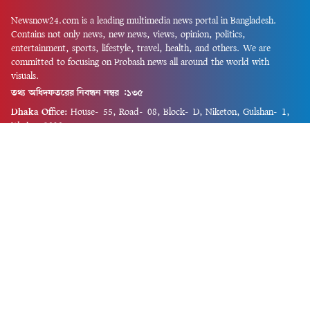
Newsnow24.com is a leading multimedia news portal in Bangladesh.
Contains not only news, new news, views, opinion, politics,
entertainment, sports, lifestyle, travel, health, and others. We are
committed to focusing on Probash news all around the world with
visuals.
তথ্য অধিদফতরের নিবন্ধন নম্বর :১৩৫
Dhaka Office:
House-55, Road-08, Block-D, Niketon, Gulshan-1,
Dhaka-1212.
Phone:
+880 1856 195 622
(WhatsApp)
Phone:
+880 1869 913 486
Chittagong office:
House-85/A, Road-7, 5th Floor, O.R.Nizam Road
R/A, 15 No. Bagmoniram,Panchlaish, Chattogram 4000.
Phone:
+880 1850 414 847
Phone:
+880 1313 427 319
Email:
newsnow24official@gmail.com
Design and Developed by
Md. Asif Iqbal
Privacy Policy
Contact Us