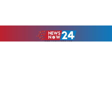
উপ-সম্পাদকঃ
মুহাম্মদ ওসমান
Android app on
Available on the
Google Play
App Store
Newsnow24.com is a leading multimedia news portal in Bangladesh.
Contains not only news, new news, views, opinion, politics,
entertainment, sports, lifestyle, travel, health, and others. We are
committed to focusing on Probash news all around the world with