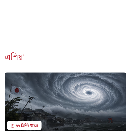
এশিয়া
৪৭ মিনিট আগে