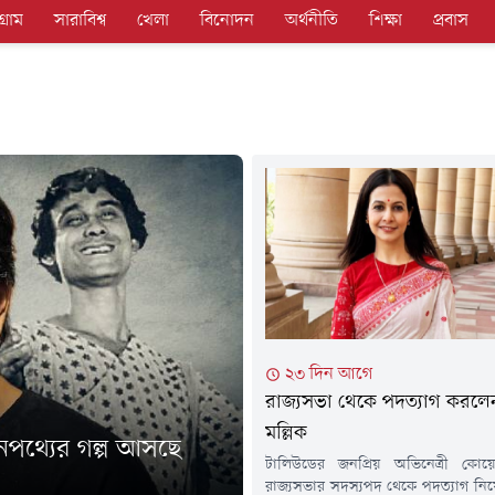
গ্রাম
সারাবিশ্ব
খেলা
বিনোদন
অর্থনীতি
শিক্ষা
প্রবাস
২৩ দিন আগে
রাজ্যসভা থেকে পদত্যাগ করল
মল্লিক
েপথ্যের গল্প আসছে
টালিউডের জনপ্রিয় অভিনেত্রী কোয়ে
রাজ্যসভার সদস্যপদ থেকে পদত্যাগ নি