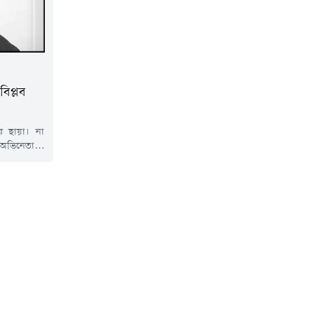
িপ্লব
 ছায়া। না
 অভিনেতা ও
 (২৪ এপ্রিল)
 ত্যাগ করেন
৫ বছর।জানা
ন এই প্রবীণ
ুমা...