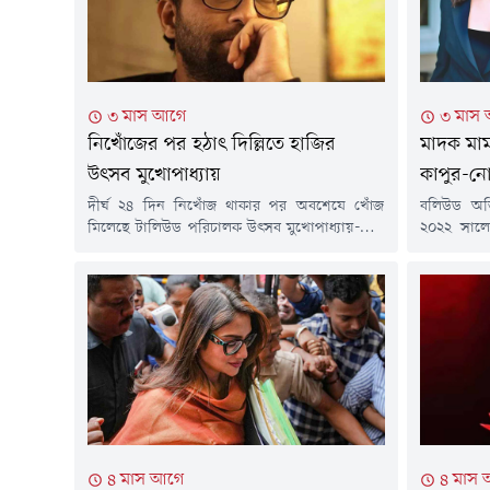
৩ মাস আগে
৩ মাস
নিখোঁজের পর হঠাৎ দিল্লিতে হাজির
মাদক মামল
উৎসব মুখোপাধ্যায়
কাপুর-নো
দীর্ঘ ২৪ দিন নিখোঁজ থাকার পর অবশেষে খোঁজ
বলিউড অভিন
মিলেছে টালিউড পরিচালক উৎসব মুখোপাধ্যায়-এর।
২০২২ সালে
ভারতীয় গণমাধ্যমের খবর অনুযায়ী, বর্তমানে তিনি
পেতে যাচ্ছ
ভারতের রাজধানী দিল্লিতে এক বন্ধুর বাসায় অবস্থান
বিরুদ্ধে অ
করছেন।জানা গেছে, রবিবার (২৬ এপ্রিল) সকালে
যায়নি।ভার
হঠাৎ ওই বন্ধুর বাড়িতে পৌঁছান তিনি। তবে এতদিন
প্রতিবেদ
কোথায় ছিলেন, সে বিষয়ে এখনো স্পষ্ট কিছু
সোশ্যাল মিড
জানাননি বলে জানিয়েছেন...
রাজনীতিক
তারাও...
৪ মাস আগে
৪ মাস