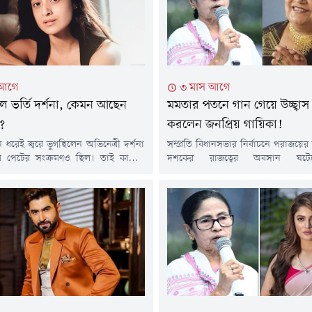
 মিমি...
এই...
 আগে
৩ মাস আগে
ে ভর্তি দর্শনা, কেমন আছেন
মমতার পতনে গান গেয়ে উচ্ছ্বাস 
?
করলেন জনপ্রিয় গায়িকা!
 ধরেই জ্বরে ভুগছিলেন অভিনেত্রী দর্শনা
সম্প্রতি বিধানসভার নির্বাচনে পরাজয়ের
ে পেটের সংক্রমণও ছিল। তাই কাজের
দশকের রাজত্বের অবসান ঘট
 বের করে চিকিৎসকের কাছে গিয়েছিলেন
বন্দ্যোপাধ্যায়ের। টালিউডের অনেকেই এ
 বৃহস্পতিবার (২১ মে) তাঁকে হাসপাতালে
প্রকাশ করেছেন। গুঞ্জন উঠেছে জনপ্রিয়
নো হয়। এখন কেমন আছেন অভিনেত্রী?
উত্থুপও আছেন এ তালিকায়। ভারতীয় সং
রীরিক অবস্থার খবর দিলেন তাঁর স্বামী
এক প্রতিবেদনে উঠে এসেছে এ তথ্য।এ
সৌরভ দাস।অভিনেতা জানান, 'তেমন
ভিডিও থেকে এ গুঞ্জন উঠেছে। এক ন
ছু নয়। এখন...
উত্থুপের 'দিদি' গানের এক পুরনো ভিডিও