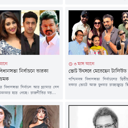
নীতি ছেড়ে দেওয়ার ঘোষণা দিয়েছেন।
সংসদ সদস্য দেব একটি ভাইরাল ভিডিও
রাবন্তী চট্টোপাধ্যায় দিলেন চাপ প্রয়োগ
করে ছড়িয়ে পড়া বিভ্রান্তির বিষয়ে ম
নির্বাচনী প্রচারণায় নেওয়ার ইঙ্গিত।
সোশ্যাল মিডিয়ায় ছড়িয়ে পড়া ওই ভি
াদমাধ্যমের এক প্রতিবেদনে উঠে এসেছে
যায়, নিরাপত্তা বলয়ের মধ্যে ঘেরা অ
্বাচনে তৃণমূলের হয়ে প্রচার করছিলেন
টিশার্ট পরা দেব ভিড়ের মধ্য থেকে বের
মমতা বন্দ্যোপাধ্যায়ের ডাকেই কি প্রচারে
এবং তার চারপাশে স্লোগান...
 এ বিষয়ে...
 আগে
৩ মাস আগে
িধানসভা নির্বাচনে তারকা
ভোট উৎসবে মেতেছেন টালিউড 
র চমক
পশ্চিমবঙ্গ বিধানসভা নির্বাচনের দ্বি
দফার ভোটে আজ বুধবার রাজ্যজুড়ে ছিল
 বিধানসভা নির্বাচন আর গ্ল্যামার যেন
উৎসবের আবহ। সকাল থেকেই ভোটকেন
কাকার হয়ে গেছে। রাজনীতির ময়দানে
জমাতে দেখা গেছে টালিউডের তারকাদের। 
েন গায়ক এবং নায়ক-নায়িকারা। ভারতের
সকালেও ভোট দিতে হাজির হন এ
গের ২৯৪টি আসনে বর্ষীয়ান নেতাদের
পরিচিত মুখ।সকালে ভোট দিতে দেখা য
ারকারা নজর কেড়েছেন। তৃণমূল কংগ্রেস
ইন্দ্রজিৎ বসুকে। সাদা টি-শার্ট ও ধূসর জ
-উভয় দলই জনপ্রিয় মুখদের প্রার্থী
হয়ে...
িমবঙ্গে দুই দফায় (২৩ এপ্রিল এবং ২৯
গ্রহণ সম্পন্ন হয়েছে। আগামী ৪ মে...