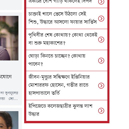
একটির বেশি গাড়ি থাকলেই বিপদ
ল্পনার মধ্যে
 দিয়েছিলেন।
চাক্তাই খালে ভেসে উঠলো সেই
পস্থিত হয়ে
ই প্রক্রিয়াই
শিশু, উদ্ধারে আসলো ফায়ার সার্ভিস
াদমাধ্যমের
পৃথিবীর শেষ কোথায়? কোথা থেকেই
বা শুরু মহাকাশের?
ঘোড়া কিনতে চাচ্ছেন? কোথায়
পাবেন?
িযোগে
জীবন-মৃত্যুর সন্ধিক্ষণে ইঞ্জিনিয়ার
মোশাররফ হোসেন, গভীর রাতে
হাসপাতালে ভর্তি
 না তৃণমূলের
নেতা সোহম
্রযোজক তরুণ
ইপিজেডে কলেজছাত্রীর ঝুলন্ত লাশ
গের পর এবার
উদ্ধার
ুদ্ধে দায়ের
্ক এবার ১
ার্কেট থানায়