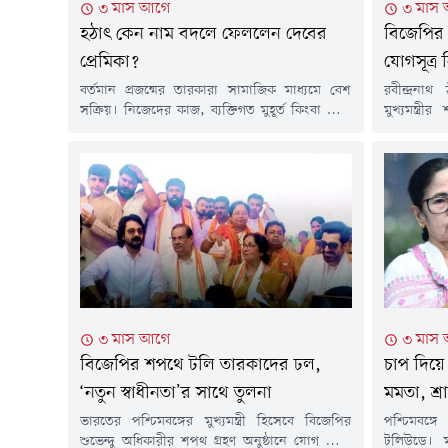
৩ মাস আগে
৩ মাস
হঠাৎ কেন নাম বদলে ফেললেন দেবের
বিজেপির 
প্রেমিকা?
যোগসূত্র 
বর্তমান প্রজন্মের তারকারা সামাজিক মাধ্যমে বেশ
রবীন্দ্রনা
সক্রিয়। নিজেদের কাজ, ব্যক্তিগত মুহূর্ত কিংবা নানা
মুখ্যমন্ত্র
আপডেট নিয়মিত অনুরাগীদের সাথে ভাগ করে নেন
অনুষ্ঠানে উপ
তারা। সেই তালিকায় রয়েছেন টলিউড অভিনেত্রী
মোদিসহ ব
রুক্মিণী মৈত্রও। তবে এবার তার সামাজিক মাধ্যম
পশ্চিমবঙ্গে
ইন্সটাগ্রামের প্রোফাইলে চোখ পড়তেই চমকে গেলেন
শুভেন্দু 
ভক্তরা।নিজের নাম বদলে ফেলেছেন অভিনেত্রী,
জনপ্রিয় তার
অর্থাৎ নামের বানানেই পরিবর্তন এনেছেন। এতদিন...
যায় প্রসেনজ
মমতা শংকর
৩ মাস আগে
৩ মাস
বিজেপির শপথে টলি তারকাদের ঢল,
চাপ দিয়ে 
‘নতুন স্বাধীনতা’র সাথে তুলনা
মমতা, শ্রা
ভারতের পশ্চিমবঙ্গের মুখ্যমন্ত্রী হিসেবে বিজেপির
পশ্চিমবঙ
শুভেন্দু অধিকারীর শপথ গ্রহণ অনুষ্ঠানে যোগ দিয়ে
টলিউডে। ম