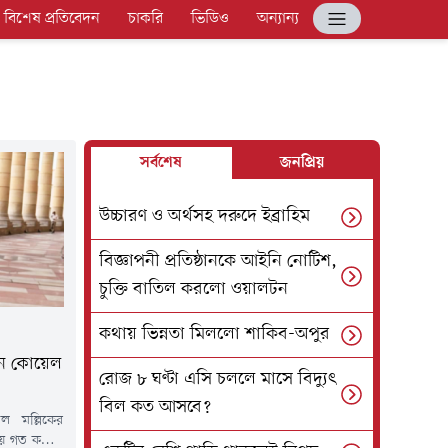
বিশেষ প্রতিবেদন
চাকরি
ভিডিও
অন্যান্য
সর্বশেষ
জনপ্রিয়
উচ্চারণ ও অর্থসহ দরুদে ইব্রাহিম
বিজ্ঞাপনী প্রতিষ্ঠানকে আইনি নোটিশ,
চুক্তি বাতিল করলো ওয়ালটন
কথায় ভিন্নতা মিললো শাকিব-অপুর
েন কোয়েল
রোজ ৮ ঘণ্টা এসি চললে মাসে বিদ্যুৎ
বিল কত আসবে?
ল মল্লিকের
য়ে গত কয়েক