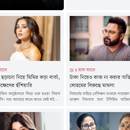
মাস ধরে নানা গুঞ্জন চলছিল। বিভিন্ন জ
গত জুনে তিনি একবার পদত্যাগপত্র জমা
তবে নিয়ম অনুযায়ী, তাকে সরাসরি উ
পদত্যাগপত্র জমা দিতে বলা হয়। এবার সে
সম্পন্ন করলেন এই অভিনেত্রী।সংব
প্রতিবেদন অনুযায়ী, বৃহস্পতিবার (১৬...
 আগে
২ মাস আগে
ছড়ানো নিয়ে মিমির কড়া বার্তা,
টাকা নিয়েও কাজ না করার অভ
্ষেপের হুঁশিয়ারি
সোহমের বিরুদ্ধে মামলা
্কৃতিক অনুষ্ঠানকে ঘিরে শুরু হওয়া বিতর্ক
বিতর্কের বাইরে বেশিক্ষণ থাকতে পারছেন
নি। বরং সময়ের সাথে সাথে সেই ঘটনায়
প্রাক্তন বিধায়ক তথা টলিউড অভি
িমি চক্রবর্তী এবং তনয় শাস্ত্রীর আইনি
চক্রবর্তী। কিছুদিন আগেই বালুরঘাটের প
ও জটিল হয়ে উঠছে। নতুন আইনি
দাসের ১৫ লক্ষ টাকা প্রতারণার অভিযো
 পাল্টা অভিযোগে ফের শিরোনামে উঠে
কলকাতার চারু মার্কেট থানায় তাঁর বির
 বহুচর্চিত মামলা।চলতি বছরের
হলো নতুন এফআইআর। অভিযোগের অঙ
ে বনগাঁর একটি অনুষ্ঠানে ঘটে যাওয়া
কোটি ৫ লক্ষ টাকা।সূত্রের খবর, চারু ম