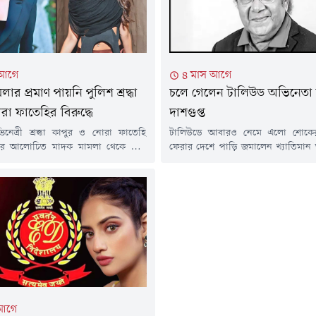
 আগে
৪ মাস আগে
ার প্রমাণ পায়নি পুলিশ শ্রদ্ধা
চলে গেলেন টালিউড অভিনেতা ব
রা ফাতেহির বিরুদ্ধে
দাশগুপ্ত
েত্রী শ্রদ্ধা কাপুর ও নোরা ফাতেহি
টালিউডে আবারও নেমে এলো শোকের
র আলোচিত মাদক মামলা থেকে স্বস্তি
ফেরার দেশে পাড়ি জমালেন খ্যাতিমান
েন। মুম্বাই পুলিশ জানিয়েছে, তাদের
বাচিকশিল্পী বিপ্লব দাশগুপ্ত। শুক্রবার
ভিযোগ প্রমাণের মতো কোনো তথ্য পাওয়া
হাসপাতালে নেওয়ার পথেই শেষ নিশ্বাস
তীয় সংবাদমাধ্যম বলিউড হাঙ্গামার
তিনি। মৃত্যুকালে তার বয়স হয়েছিল ৭
নে এ তথ্য জানানো হয়।এই মামলায়
গেছে, প্রায় দেড় বছর ধরে অসুস্থ ছিলে
িয়া সেলিব্রেটি ওরি, সিদ্ধান্ত কাপুর ও
শিল্পী। মৃত্যুকালে তিনি রেখে গেছেন স্ত্রী র
 জিসান সিদ্দিকীর নামও এসেছিল।
 আগে