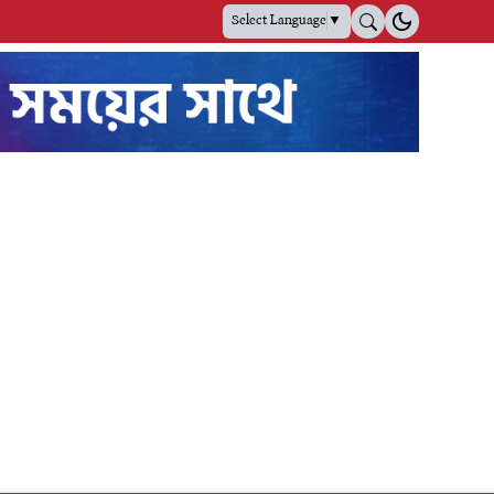
Select Language
▼