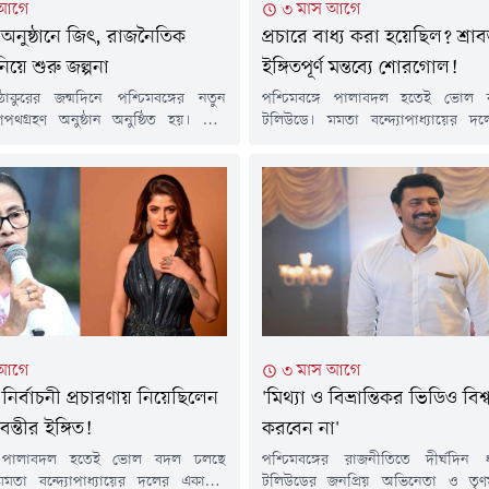
 আগে
৩ মাস আগে
অনুষ্ঠানে জিৎ, রাজনৈতিক
প্রচারে বাধ্য করা হয়েছিল? শ্রাবন
নিয়ে শুরু জল্পনা
ইঙ্গিতপূর্ণ মন্তব্যে শোরগোল!
থ ঠাকুরের জন্মদিনে পশ্চিমবঙ্গের নতুন
পশ্চিমবঙ্গে পালাবদল হতেই ভোল
ীর শপথগ্রহণ অনুষ্ঠান অনুষ্ঠিত হয়। সেই
টলিউডে। মমতা বন্দ্যোপাধ্যায়ের দ
স্থিত ছিলেন ভারতের প্রধানমন্ত্রী নরেন্দ্র
তারকা রাজনীতি ছেড়ে দেওয়ার ঘোষণ
িজেপির শীর্ষ নেতারা। শপথ নিয়ে
অন্যদিকে শ্রাবন্তী চট্টোপাধ্যায় দিলে
র নতুন মুখ্যমন্ত্রী হিসেবে দায়িত্ব নেন
করে মমতার নির্বাচনী প্রচারণায় নেও
অধিকারী।এই আয়োজনে টালিউডের একাধিক
ভারতীয় সংবাদমাধ্যমের এক প্রতিবেদন
কার উপস্থিতি নজর কাড়ে।অনুষ্ঠানে দেখা
এ তথ্য।নির্বাচনে তৃণমূলের হয়ে প্র
িৎ চট্টোপাধ্যায়, জিৎ, যীশু সেনগুপ্ত,
শ্রাবন্তী। মমতা বন্দ্যোপাধ্যায়ের ডাকে
, ঋষি কৌশিক,...
গিয়েছিলেন? এ বিষয়ে...
 আগে
৩ মাস আগে
নির্বাচনী প্রচারণায় নিয়েছিলেন
'মিথ্যা ও বিভ্রান্তিকর ভিডিও বিশ্
বন্তীর ইঙ্গিত!
করবেন না'
্গে পালাবদল হতেই ভোল বদল চলছে
পশ্চিমবঙ্গের রাজনীতিতে দীর্ঘদিন 
মতা বন্দ্যোপাধ্যায়ের দলের একাধিক
টলিউডের জনপ্রিয় অভিনেতা ও তৃণম