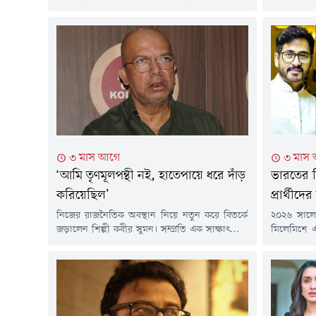
উচ্ছ্বাস প্রকাশ করেছেন টলিউডের একঝাঁক তারকা।
তারকা রাজ
শনিবার (৯ মে) সকালে কলকাতার ব্রিগেড প্যারেড
অন্যদিকে শ্
গ্রাউন্ডে আয়োজিত হয় এই অনুষ্ঠান। সেখানে প্রবীণ
করে মমতার 
অভিনেত্রী মমতাশঙ্কর নতুন সরকারের যাত্রাকে 'নতুন
ভারতীয় সংব
স্বাধীনতা'র সাথে তুলনা করেন। ঐতিহাসিক এই
এ তথ্য।নির
মুহূর্তের সাক্ষী হতে টলিপাড়ার বড় পর্দা ও...
শ্রাবন্তী। 
গিয়েছিলেন?
৩ মাস আগে
৩ মাস
‘আমি তৃণমূলপন্থী নই, হাতেপায়ে ধরে দাঁড়
ভারতের ব
করিয়েছিল’
প্রার্থীদে
নিজের রাজনৈতিক অবস্থান নিয়ে নতুন করে বিতর্কে
২০২৬ সালের
জড়ালেন শিল্পী কবীর সুমন। সম্প্রতি এক সাক্ষাৎকারে
মিলেমিশে এ
শিল্পী জানান, 'আমি তো তৃণমূলের সদস্য নই, আমি
নেমে পড়েছ
তৃণমূলপন্থীও নই। আমায় মমতা প্রায় হাতেপায়ে ধরে
পশ্চিমবঙ্
দাঁড় করিয়েছিলেন। তার আগে আমি কোনো পার্টির
পাশাপাশি ত
সদস্যও ছিলাম না। আমার পাঁচ বছরের মেয়াদ শেষ
এবং বিজেপি
হওয়া মাত্রই আমি পদত্যাগ করি।'এর আগে...
করেছে।পশ্চ
এপ্রিল) ভোট