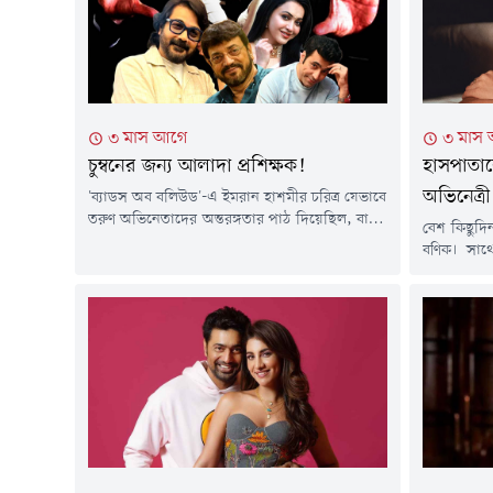
কী কারণে তাঁর এই আগমন, তা নিয়ে...
ঘটনার জেরে
৩ মাস আগে
৩ মাস
চুম্বনের জন্য আলাদা প্রশিক্ষক!
হাসপাতাল
অভিনেত্রী
'ব্যাডস অব বলিউড'-এ ইমরান হাশমীর চরিত্র যেভাবে
তরুণ অভিনেতাদের অন্তরঙ্গতার পাঠ দিয়েছিল, বাস্তব
বেশ কিছুদিন
চলচ্চিত্র দুনিয়ায় সেই কাজই এখন করছেন ইন্টিমেসি
বণিক। সাথ
কো-অর্ডিনেটররা। হলিউড থেকে বলিউড হয়ে ধীরে
মাঝেই সময়
ধীরে টালিউডেও এই পেশাজীবীদের গুরুত্ব বাড়ছে।
অভিনেত্রী।
বাংলা ছবিতে ঘনিষ্ঠ দৃশ্য: বদলাচ্ছে কাজের
ভর্তি করা
ধরনসাম্প্রতিক সময়ে বাংলা সিনেমায় অন্তরঙ্গ দৃশ্য
দর্শনার শা
নিয়ে দর্শকমহলে নতুন করে আলোচনা শুরু
অভিনেতা 
হয়েছে।...
সিরিয়াস কি