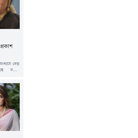
প্রকাশ
 মাধ্যমে দেড়
েছে মমতা
তে উচ্ছ্বাস
 গায়িকা ঊষা
বাদমাধ্যমের
কটি ভাইরাল
েটিজেন ঊষা
...