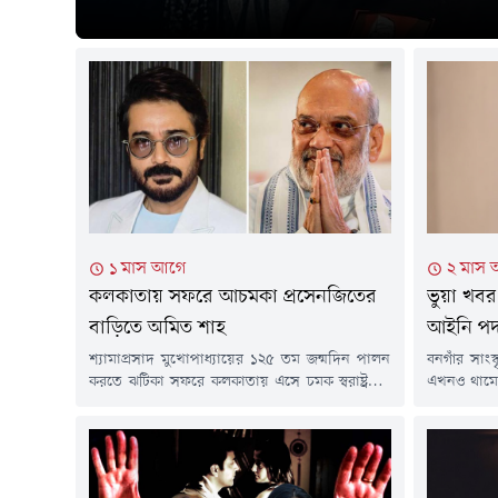
১ মাস আগে
২ মাস
কলকাতায় সফরে আচমকা প্রসেনজিতের
ভুয়া খবর 
বাড়িতে অমিত শাহ
আইনি পদক
শ্যামাপ্রসাদ মুখোপাধ্যায়ের ১২৫ তম জন্মদিন পালন
বনগাঁর সাংস
করতে ঝটিকা সফরে কলকাতায় এসে চমক স্বরাষ্ট্রমন্ত্রী
এখনও থামে
অমিত শাহর! সোমবার বিকেলে তিনি আচমকাই
অভিনেত্রী ম
পৌঁছে যান 'পদ্মশ্রী' প্রাপ্ত অভিনেতা প্রসেনজিৎ
সংঘাত আর
চট্টোপাধ্যােয়ের বাড়িতে। সাথে ছিলেন মুখ্যমন্ত্রী
পদক্ষেপ ও
শুভেন্দু অধিকারী। ছিলেন মন্ত্রী নিশীথ প্রামাণিক ও
এসেছে এই
বিজেপি নেত্রী তথা অভিনেত্রী লকেট চট্টোপাধ্যায়ও।
জানুয়ারিত