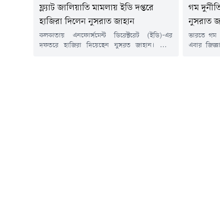
ফ্ল্যাট জালিয়াতি মামলায় ইডি দপ্তরে
গম দুর্ন
হাজিরা দিলেন নুসরাত জাহান
নুসরাত জ
কলকাতায় এনফোর্সমেন্ট ডিরেক্টরেট (ইডি)-এর
ভারতে গম পা
দফতরে হাজিরা দিয়েছেন নুসরত জাহান। ফ্ল্যাট
এবার জিজ্
প্রতারণা সংক্রান্ত মামলায় তলবের পর বুধবার সকালে
অভিনেত্রী ও
তিনি সল্টলেকের সিজিও কমপ্লেক্সে উপস্থিত হন। তাঁর
জাহান। দেশট
সাথে ছিলেন অভিনেতা যশ দাশগুপ্ত।বুধবার সকালে
ডিরেক্টরে
সিজিও কমপ্লেক্সে পৌঁছানোর পর গণমাধ্যমকর্মীরা
করেছে।ইডি 
তাঁকে ঘিরে ধরলেও কোনো মন্তব্য করেননি নুসরত।
বাংলাদেশে
সাদা সালোয়ার-কামিজ ও রোদচশমা পরে গাড়ি
গিয়েই একাধ
থেকে নেমেই...