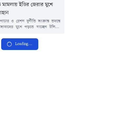
ীতি মামলায় ইডির জেরার মুখে
াহান
চার ও রেশন দুর্নীতি সংক্রান্ত তদন্তে
ঞাসাবাদের মুখে পড়তে যাচ্ছেন টলিউড
 তৃণমূল কংগ্রেসের সাবেক সাংসদ নুসরাত
ির কেন্দ্রীয় তদন্ত সংস্থা এনফোর্সমেন্ট
Loading...
ট (ইডি) আগামী ২২ এপ্রিল তাঁকে তলব
সূত্রে জানা গেছে, পশ্চিমবঙ্গ থেকে
 গম পাচারের অভিযোগের তদন্ত করতে
িক নাম উঠে...