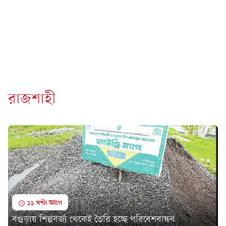
রাজশাহী
১১ ঘন্টা আগে
বগুড়ায় শিল্পবর্জ্য থেকেই তৈরি হচ্ছে পরিবেশবান্ধব