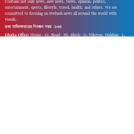
Contains not only news, new news, views, opinion, politics,
entertainment, sports, lifestyle, travel, health, and others. We are
committed to focusing on Probash news all around the world with
visuals.
তথ্য অধিদফতরের নিবন্ধন নম্বর :১৩৫
Dhaka Office:
House-55, Road-08, Block-D, Niketon, Gulshan-1,
Dhaka-1212.
Phone:
+880 1856 195 622
(WhatsApp)
Phone:
+880 1869 913 486
Chittagong office:
House-85/A, Road-7, 5th Floor, O.R.Nizam Road
R/A, 15 No. Bagmoniram,Panchlaish, Chattogram 4000.
Phone:
+880 1850 414 847
Phone:
+880 1313 427 319
Email:
newsnow24official@gmail.com
Design and Developed by
Md. Asif Iqbal
Privacy Policy
Contact Us