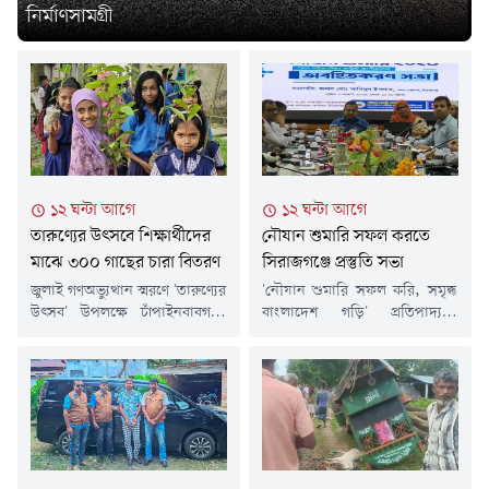
নির্মাণসামগ্রী
১২ ঘন্টা আগে
১২ ঘন্টা আগে
তারুণ্যের উৎসবে শিক্ষার্থীদের
নৌযান শুমারি সফল করতে
মাঝে ৩০০ গাছের চারা বিতরণ
সিরাজগঞ্জে প্রস্তুতি সভা
জুলাই গণঅভ্যুত্থান স্মরণে 'তারুণ্যের
'নৌযান শুমারি সফল করি, সমৃদ্ধ
উৎসব' উপলক্ষে চাঁপাইনবাবগঞ্জে
বাংলাদেশ গড়ি' প্রতিপাদ্যকে
৩০০ শিক্ষার্থীর মাঝে ফলদ, বনজ
সামনে রেখে সিরাজগঞ্জে নৌযান
ও ঔষধি গাছের চারা বিতরণ করা
শুমারি উপলক্ষে জেলা পর্যায়ের
হয়েছে।বৃহস্পতিবার (৬ আগস্ট)
অবহিতকরণ সভা অনুষ্ঠিত হয়েছে।
সকালে সদর উপজেলার
বৃহস্পতিবার (৬ আগস্ট) সকালে
বালিয়াডাঙ্গা ইউনিয়নের পলশা
জেলা প্রশাসকের কার্যালয়ের শহীদ
বাজারে পলশা মহেষপুর পানি
এ কে শামসুদ্দিন সম্মেলন কক্ষে
ব্যবস্থাপনা সমবায় সমিতি
জেলা পরিসংখ্যান কার্যালয়ের
লিমিটেডের কার্যালয়ে এ কর্মসূচির
আয়োজনে এ সভা অনুষ্ঠিত হয়।