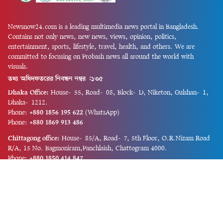
Newsnow24.com is a leading multimedia news portal in Bangladesh.
Contains not only news, new news, views, opinion, politics,
entertainment, sports, lifestyle, travel, health, and others. We are
committed to focusing on Probash news all around the world with
visuals.
তথ্য অধিদফতরের নিবন্ধন নম্বর :১৩৫
Dhaka Office:
House-55, Road-08, Block-D, Niketon, Gulshan-1,
Dhaka-1212.
Phone:
+880 1856 195 622
(WhatsApp)
Phone:
+880 1869 913 486
Chittagong office:
House-85/A, Road-7, 5th Floor, O.R.Nizam Road
R/A, 15 No. Bagmoniram,Panchlaish, Chattogram 4000.
Phone:
+880 1850 414 847
Phone:
+880 1313 427 319
Email:
newsnow24official@gmail.com
Design and Developed by
Md. Asif Iqbal
Privacy Policy
Contact Us