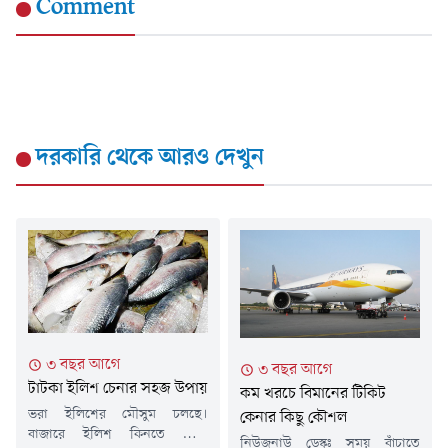
Comment
দরকারি
থেকে আরও দেখুন
৩ বছর আগে
৩ বছর আগে
টাটকা ইলিশ চেনার সহজ উপায়
কম খরচে বিমানের টিকিট
ভরা ইলিশের মৌসুম চলছে।
কেনার কিছু কৌশল
বাজারে ইলিশ কিনতে গিয়ে
নিউজনাউ ডেস্কঃ সময় বাঁচাতে