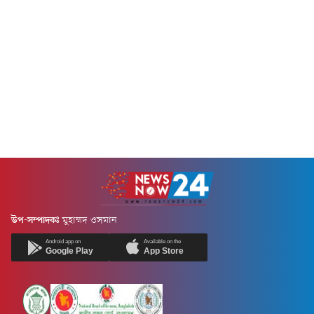
বিয়ে হয়ে যায়। ফলে ওই বয়সেই
হোক- ইউটিউবে একটু ঢুঁ মেরে
সামলাতে হয় সংসারের দায়িত্ব।
আসাটা আমাদের অনেকেরই
ফলে জীবনকে সেভাবে তারা
নিত্যদিনের অভ্যাসে পরিণত
উপভোগ করতে পরেন না।
হয়েছে। তবে এ ক্ষেত্রে কিছুক্ষণ
ব্যক্তিগত কিংবা পেশাগত জীবনে
পরপর বিজ্ঞাপনের অত্যাচার বেশ
স্থায়িত্ব...
যন্ত্রণাদায়ক হয়ে পড়ে।এ ভোগান্তি
থেকে...
উপ-সম্পাদকঃ
মুহাম্মদ ওসমান
Android app on
Available on the
Google Play
App Store