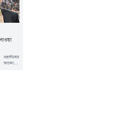
 পাওয়া
রশ্নফাঁসের
না আন্দোলন
এই আন্দোলনে
াশি বলিউডের
 এরই মধ্যে
খানের নামে
টটির সত্যতা
 এক্স (সাবেক