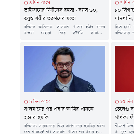
৪ দিন আগে
৭ দিন 
ভাইজানের ফিটনেস রহস্য: বয়স ৬০,
৪০ সিগার
তবুও শরীর তরুণদের মতো
দাদলানি,
বলিউড অভিনেতা সালমান খানের হঠাৎ বদলে
দিনে ৪০টি
যাওয়া চেহারা নিয়ে সম্প্রতি সামাজিক
বলিউডের জ
যোগাযোগমাধ্যমে শুরু হয়েছিল ব্যাপক আলোচনা।
দাদলানির।
একটি ভিডিওতে তাকে আগের তুলনায় অনেকটা
নিয়ে বিরক্
রোগা দেখা যায়। এরপর থেকেই ভক্তদের মধ্যে গুঞ্জন
এবার পুরোপ
ছড়িয়ে পড়ে-অসুস্থ হয়ে পড়েছেন কি না ভাইজান?
সত্যি, দী
তবে সেই সব জল্পনার অবসান ঘটিয়েছেন খোদ
ফেলেন বিশা
সালমান খান। জানিয়েছেন, অসুস্থতার কারণে নয়,
অব বোম্বে'-
বরং...
৯ দিন আগে
১০ দি
সালমানের পর এবার আমির খানকে
তেলেগু বন
হত্যার হুমকি
পার্থক্য 
বলিউডে তারকাদের ঘিরে প্রাণনাশের হুমকির ঘটনা
নীতেশ তিওয
যেন থামছেই না। সালমান খানের পর এবার হত্যার
এ যুক্ত হ