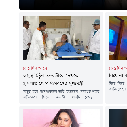
১ দিন আগে
১ দিন 
অসুস্থ মিঠুন চক্রবর্তীকে দেখতে
বিয়ে না
হাসপাতালে পশ্চিমবঙ্গের মুখ্যমন্ত্রী
বিয়ে নিয়ে
জানিয়েছেন
অসুস্থ হয়ে হাসপাতালে ভর্তি হয়েছেন 'মহাগুরু'খ্যাত
যদিও এ ক
অভিনেতা মিঠুন চক্রবর্তী। একটি বেসরকারি
সুখে আছেন 
হাসপাতালে তাঁর অস্ত্রোপচার সম্পন্ন হয়েছে।শুক্রবার
সামাজিক মাধ
(৭ আগস্ট) সকালে অভিনেতাকে দেখতে হাসপাতালে
পর্বে নিজে
যান ভারতের পশ্চিমবঙ্গ রাজ্যের মুখ্যমন্ত্রী শুভেন্দু
বলেন আমিশ
অধিকারী। সাথে ছিলেন যাদবপুরের বিধায়ক শর্বরী
নাম একাধিক 
মুখোপাধ্যায়সহ অন্যান্যরা।জানা গেছে, এদিন