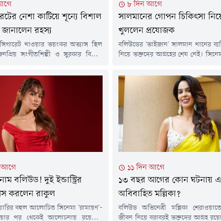
আগে
৮ দিন আগে
েটের নেশা কাটিয়ে শূন্যে বিশাল
সালমানের গোপন চিকিৎসা নিয়ে
 জানালেন রহস্য
খুললেন প্রযোজক
 সিগারেট খাওয়ার ভয়ংকর অভ্যাস ছিল
বলিউডের 'ভাইজান' সালমান খানের ব্য
নপ্রিয় সংগীতশিল্পী ও সুরকার বিশাল
নিয়ে ভক্তদের আগ্রহের শেষ নেই। সিনেম
 তবে একদিন হঠাৎ নিজের জীবনযাপন
করে তাঁর প্রেম, জীবনযাপন কিংবা অভ
ত হয়ে কঠিন সিদ্ধান্ত নেন তিনি-আর নয়,
নিয়েই থাকে আলোচনা। এবার সালম
ুরি ছাড়বেন ধূমপান। অবিশ্বাস্য হলেও
পুরোনো ঘটনা সামনে আনলেন প্রযোজক
র্ঘদিনের এই অভ্যাস এক ঝটকায় বদলে
সিং।সালমান খানের সাথে তাঁর এক বিশে
ল।সম্প্রতি ইউটিউব চ্যানেল 'হিউম্যানস
স্মৃতি শেয়ার করে শৈলেন্দ্র জানান, 
কে দেওয়া এক সাক্ষাৎকারে...
মুম্বাইয়ের গ্যালাক্সি অ্যাপার্টমেন্টে...
ন আগে
১১ দিন আগে
াম বলিউড! দুই ইন্ডাস্ট্রির
১৩ বছর আগের কোন ঘটনায় 
ফাঁস করলেন রাকুল
অবিবাহিত মল্লিকা?
়ারির বহুল আলোচিত সিনেমা 'রামায়ণ'-
বলিউড অভিনেত্রী মল্লিকা শেরাওয়াতে
ওয়ার পর থেকেই আলোচনায় রয়েছেন
জীবন নিয়ে বরাবরই ভক্তদের আগ্রহ রয়ে