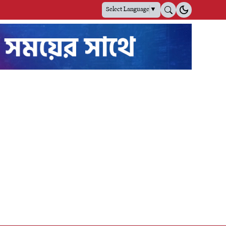
Select Language
▼