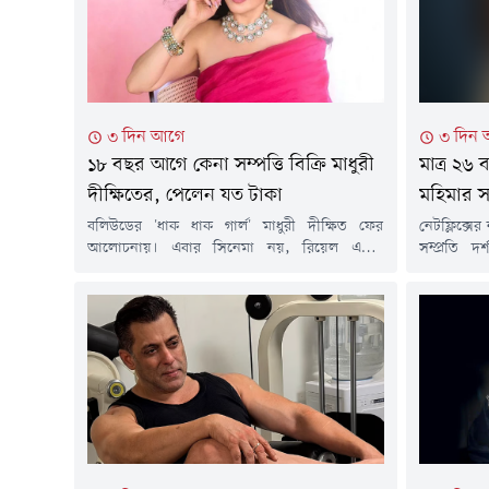
চিকিৎসকদের সাথেও কথা বলেন শুভেন্দু অধিকারী।
খোঁজ নেন মিঠুন চক্রবর্তীর শারীরিক অবস্থার।
শুক্রবার...
৩ দিন আগে
৩ দিন
১৮ বছর আগে কেনা সম্পত্তি বিক্রি মাধুরী
মাত্র ২৬
দীক্ষিতের, পেলেন যত টাকা
মহিমার স
বলিউডের 'ধাক ধাক গার্ল' মাধুরী দীক্ষিত ফের
নেটফ্লিক্সে
আলোচনায়। এবার সিনেমা নয়, রিয়েল এস্টেট
সম্প্রতি দ
বিনিয়োগে বড় লাভের কারণে খবরের শিরোনামে
মহিমা মা
এসেছেন এই অভিনেত্রী।প্রায় ১৮ বছর আগে মুম্বইয়ের
সাফল্যের শ
পশ্চিম আন্ধেরিতে একটি অফিস কিনেছিলেন মাধুরী।
সংগ্রাম আর 
২০০৮ সালের দিকে কেনা সেই অফিসটির জন্য তিনি
বাবাকে হার
দিয়েছিলেন প্রায় ৫২ লাখ ৫০ হাজার টাকা। দীর্ঘদিন
হয়েছেন। তব
পর সেই...
মাত্র ২৬...