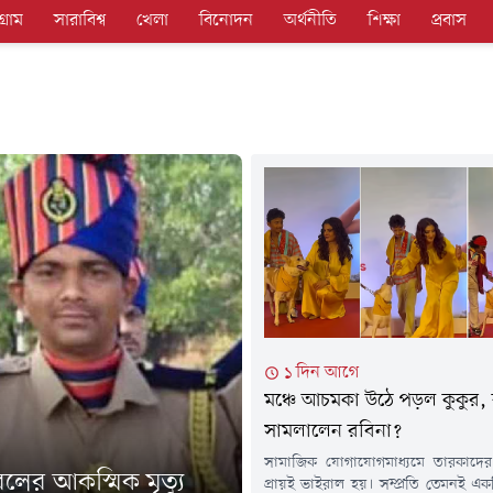
গ্রাম
সারাবিশ্ব
খেলা
বিনোদন
অর্থনীতি
শিক্ষা
প্রবাস
১ দিন আগে
মঞ্চে আচমকা উঠে পড়ল কুকুর,
সামলালেন রবিনা?
সামাজিক যোগাযোগমাধ্যমে তারকাদের ন
বলের আকস্মিক মৃত্যু
প্রায়ই ভাইরাল হয়। সম্প্রতি তেমনই এ