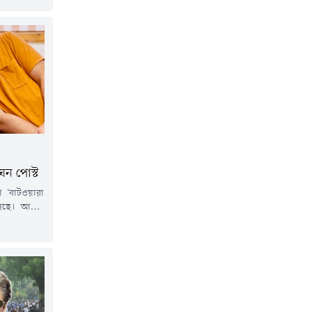
য ট্রেইটরস'
দেখা যাচ্ছে
কার জীবনের
১৩ বছর আগে
লেন, তবে শেষ
ঘন পোস্ট
া 'বাটওয়ারা
েছে। আমির
ং রাজকুমার
িহাসিক এই
াগৃহে মুক্তি
ধ্যেই মায়ের
ে নতুন করে
নি দেওল।