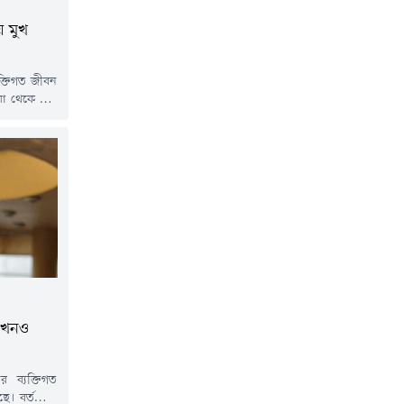
 মুখ
ক্তিগত জীবন
া থেকে শুরু
্যাস-সবকিছু
ানের একটি
 শৈলেন্দ্র
ষ সাক্ষাতের
বহু বছর আগে
এখনও
র ব্যক্তিগত
ছে। বর্তমানে