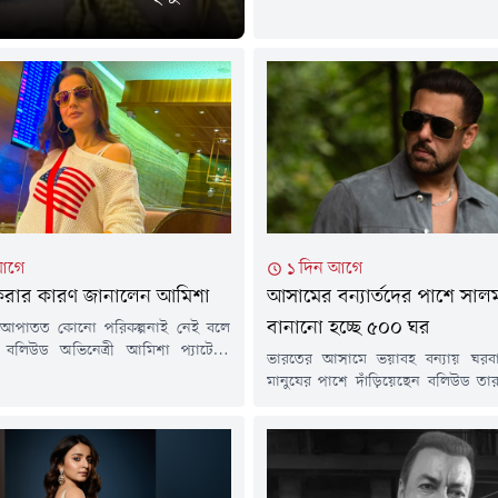
দেখা যায়, রেড কার্পেটে দাঁড়িয়ে থাক
রবিনা ট্যান্ডনের কাছে হঠাৎ একটি পোষ্
লাফাতে শুরু করে। একপর্যায়ে কুকুরটি
ধরে টান দিলে মুহূর্তের জন্য উপস্
আতঙ্কিত হয়ে পড়েন এবং মনে করেন, হয়
তাঁকে...
আগে
১ দিন আগে
 করার কারণ জানালেন আমিশা
আসামের বন্যার্তদের পাশে সাল
বানানো হচ্ছে ৫০০ ঘর
 আপাতত কোনো পরিকল্পনাই নেই বলে
 বলিউড অভিনেত্রী আমিশা প্যাটেল।
ভারতের আসামে ভয়াবহ বন্যায় ঘরব
থা তিনি আগেও বলেছেন। একাই বেশ
মানুষের পাশে দাঁড়িয়েছেন বলিউড তা
বলে জানিয়েছেন অভিনেত্রী। সম্প্রতি
খান। অলাভজনক সংস্থা গ্লোবাল শ
্যমে ভক্ত-অনুরাগীদের সাথে প্রশ্নোত্তর
যৌথভাবে তিনি ক্ষতিগ্রস্ত পরিবারের
র ব্যক্তিগতজীবন নিয়ে খোলাখুলি কথা
আধা-পাকা ঘর নির্মাণের উদ্যোগ নিয়েছ
া প্যাটেল। যদিও এর আগে অভিনেত্রীর
ভারতীয় সংবাদমাধ্যম বলিউড হাঙ্গামার প
ব্যক্তির সাথে জড়ালেও চলচ্চিত্র...
তথ্য জানানো হয়।প্রতিবেদনে বলা 