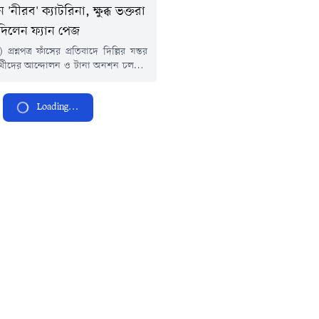
'নীরব' ক্যাটরিনা, ক্ষুব্ধ ভক্তরা
 দিলেন ফ্যান পেজ
্রশ্নপত্র ফাঁসের প্রতিবাদে দিল্লির যন্তর
্ষার্থীদের আন্দোলন ও টানা অনশন চলছে।
চুকের নেতৃত্বে এই আন্দোলনে দিল্লি
াঠিচার্জের অভিযোগও উঠেছে। ঘটনার
Loading...
বলিউডের অনেক তারকা মুখ খুললেও নীরব
যাটরিনা কাইফ। এই নীরবতায় ক্ষুব্ধ
 দেখা গিয়েছে তাঁর অনুরাগীদের মধ্যেও।
 একটি জনপ্রিয় ইনস্টাগ্রাম ফ্যান পেজ,