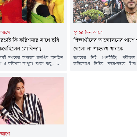
ন আগে
১৫ দিন আগে
কারণেই কি করিশমার সাথে ছবি
শিক্ষার্থীদের আন্দোলনের পাশে
 করেছিলেন গোবিন্দা?
গেলো না শাহরুখ খানকে
্বই দশকের অন্যতম জনপ্রিয় অনস্ক্রিন
ভারতের নিট (এনইইটি) পরীক্ষায় প্
দা ও করিশমা কাপুর। 'রাজা বাবু', 'কুলি
অভিযোগে দিল্লির যন্তর-মন্তরে টা
হিরো নং ১'-এর মতো একের পর এক
চালিয়ে যাচ্ছেন শিক্ষার্থীরা। তাদের 
ি উপহার দেওয়া সত্ত্বেও কেন তাঁদের জুটি
বিভিন্ন শ্রেণি-পেশার মানুষের পাশাপ
ল, তা নিয়ে দীর্ঘদিন ধরেই নানা জল্পনা
কয়েকজন তারকাও সমর্থন জানিয়েছেন।
তি 'হিরো নং ১' ছবির অভিনেত্রী শাগুফতা
সামাজিক যোগাযোগমাধ্যমে শাহরুখ 
্ষাৎকারে...
একটি পোস্ট ভাইরাল হয়েছে। তবে পোস্
নিয়ে দেখা দিয়েছে নানা প্রশ্ন।সম্প্রতি
টুইটার) প্ল্যাটফর্মে ছড়িয়ে পড়া...
ন আগে