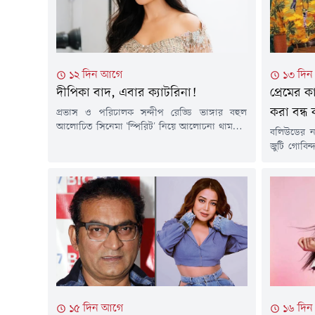
দৃশ্যমান...
১২ দিন আগে
১৩ দি
দীপিকা বাদ, এবার ক্যাটরিনা!
প্রেমের 
করা বন্ধ
প্রভাস ও পরিচালক সন্দীপ রেড্ডি ভাঙ্গার বহুল
আলোচিত সিনেমা 'স্পিরিট' নিয়ে আলোচনা থামছেই
বলিউডের নব
না। প্রথমে ছবিটি থেকে দীপিকা পাড়ুকোনের সরে
জুটি গোবিন্
দাঁড়ানোর খবর প্রকাশ্যে আসে। এরপরই শুরু হয় নতুন
নং ১', '
জল্পনা-দীপিকার জায়গায় নাকি দেখা যেতে পারে
সুপারহিট ছব
ক্যাটরিনা কাইফকে।বিভিন্ন প্রতিবেদনে দাবি করা হয়,
ভেঙে গিয়েছি
মা হওয়ার পর 'স্পিরিট' দিয়েই বড় পর্দায় ফিরতে
ছিল। সম্প্র
পারেন ক্যাটরিনা।...
আলি এক সাক
১৫ দিন আগে
১৬ দি