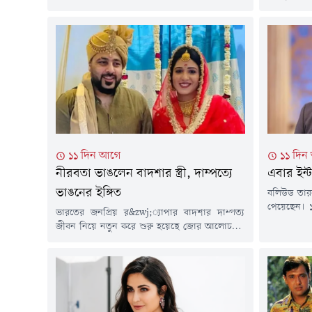
হুমকি দিয়েছে অভিনেতা আমির খানকে। তথাকথিত
বলিউড অভিন
'লাভ জিহাদ' প্রচারের অদ্ভুত অভিযোগ এনে
অনুষ্ঠানে 
নেটদুনিয়ায় পোস্ট ও ভয়েস নোটের মাধ্যমে সোজা
করেছেন ত
মেরে ফেলার হুমকি দেওয়া হয়েছে এই তারকাকে।
চলচ্চিত্রশি
কুখ্যাত লরেন্স বিষ্ণোই গ্যাংয়ের নাম জড়িয়ে ভেসে
খোলামেলা 
আসা এই হুমকিতে...
মতে, তেলেগ
মতো কাজ..
১১ দিন আগে
১১ দিন
নীরবতা ভাঙলেন বাদশার স্ত্রী, দাম্পত্যে
এবার ইন্
ভাঙনের ইঙ্গিত
বলিউড তারক
পেয়েছেন। ১
ভারতের জনপ্রিয় র&zwj;্যাপার বাদশার দাম্পত্য
শিকার মাম
জীবন নিয়ে নতুন করে শুরু হয়েছে জোর আলোচনা।
করা 'কালা
তার বর্তমান স্ত্রী অভিনেত্রী ইশা রিখির একটি
টিজারসহ সংশ
আবেগঘন সামাজিক যোগাযোগমাধ্যম পোস্ট ঘিরে
থেকে সরানো
তাদের সম্পর্কে টানাপোড়েনের গুঞ্জন ছড়িয়ে পড়েছে।
আদালতের নি
সম্প্রতি নিজের সামাজিক যোগাযোগমাধ্যমে একটি
লিংক এবং ছ
দীর্ঘ স্ট্যাটাস প্রকাশ করেন ইশা। সেখানে তিনি
লেখেন, এমন কিছু লড়াই আছে, যার কোনো