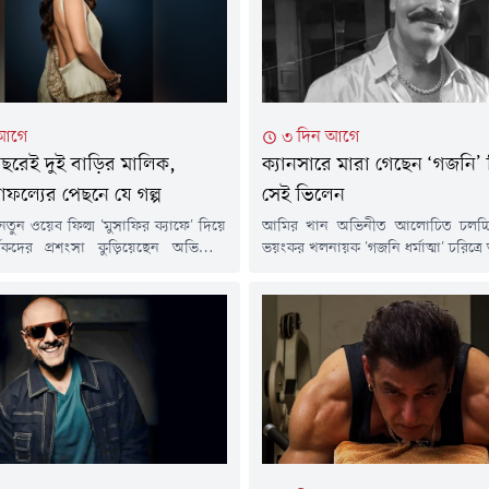
বন্যার শুরুতে সালমান খানের দাতব্য প্রত
হিউম্যান...
 আগে
৩ দিন আগে
 বছরেই দুই বাড়ির মালিক,
ক্যানসারে মারা গেছেন ‘গজনি’
াফল্যের পেছনে যে গল্প
সেই ভিলেন
র নতুন ওয়েব ফিল্ম 'মুসাফির ক্যাফে' দিয়ে
আমির খান অভিনীত আলোচিত চলচ্চিত
র্শকদের প্রশংসা কুড়িয়েছেন অভিনেত্রী
ভয়ংকর খলনায়ক 'গজনি ধর্মাত্মা' চরিত্র
কওয়ানা। অভিনয় দক্ষতায় এখন তিনি
দর্শকের মনে স্থায়ী জায়গা করে নে
িখরে থাকলেও তার এই পথচলা ছিল দীর্ঘ
অভিনেতা প্রদীপ সিং রাওয়াত আর ন
কঠিন পরিশ্রমে ভরা।মাত্র পাঁচ মাস বয়সে
ক্যানসারের সাথে দীর্ঘ লড়াই শেষে মঙ্গ
ানো মহিমা মুম্বাইয়ের একটি বস্তিতে বড়
বয়সে তিনি মারা গেছেন।অভিনেতার ম
ে কঠোর পরিশ্রম ও মায়ের অনুপ্রেরণায়
নিশ্চিত করেছেন তাঁর ব্যবস্থাপক সিদ্ধা
ভারতীয় সংবাদমাধ্যমকে তিনি...