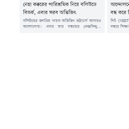
নেহা কক্করের পারিশ্রমিক নিয়ে বলিউডে
আন্দোলনে 
বিতর্ক, এবার সরব অভিজিৎ
বন্ধ করে
বলিউডের জনপ্রিয় গায়ক অভিজিৎ ভট্টাচার্য আবারও
নিট (NEET) প
আলোচনায়। এবার তার মন্তব্যের কেন্দ্রবিন্দুতে
মন্তরে শিক
রয়েছেন গায়িকা নেহা কক্কর। সম্প্রতি একটি
সোনম ওয়াং
সাক্ষাৎকারে নেহা দাবি করেছিলেন, একটি গানের
পুলিশের ল
জন্য তিনি ১ কোটি টাকা পারিশ্রমিক নেন। সেই বক্তব্য
প্রতিবাদে 
নিয়েই প্রশ্ন তুলেছেন অভিজিৎ।এক সাক্ষাৎকারে
রয়েছেন ক্
অভিজিৎ বলেন, নেহা কক্করের এই দাবি তার কাছে
প্রতিক্রিয়া
বিশ্বাসযোগ্য মনে হয়নি। তিনি প্রশ্ন...
অভিনেত্রীর
যার...