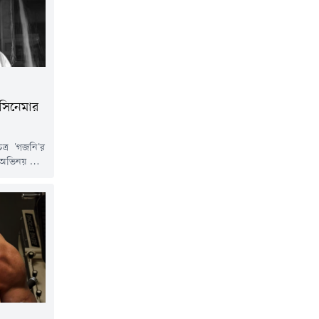
িষ্ঠান বিয়িং
 সিনেমার
্র 'গজনি'র
ে অভিনয় করে
ওয়া প্রবীণ
েই। রক্তের
লবার ৭৪ বছর
ৃত্যুর খবর
র্থ তিওয়ারি।