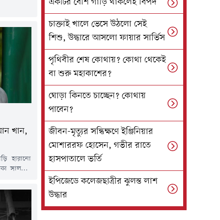
একটির বেশি গাড়ি থাকলেই বিপদ
া অভিনেত্রী
য কুকুর এসে
চাক্তাই খালে ভেসে উঠলো সেই
 তাঁর পোশাক
থিত অনেকেই
শিশু, উদ্ধারে আসলো ফায়ার সার্ভিস
তো কুকুরটি
পৃথিবীর শেষ কোথায়? কোথা থেকেই
বা শুরু মহাকাশের?
ঘোড়া কিনতে চাচ্ছেন? কোথায়
পাবেন?
মান খান,
জীবন-মৃত্যুর সন্ধিক্ষণে ইঞ্জিনিয়ার
মোশাররফ হোসেন, গভীর রাতে
হাসপাতালে ভর্তি
াড়ি হারানো
রকা সালমান
িখসের সাথে
ইপিজেডে কলেজছাত্রীর ঝুলন্ত লাশ
 জন্য ৫০০টি
উদ্ধার
েন।শুক্রবার
্রতিবেদনে এ
হয়, এর আগে