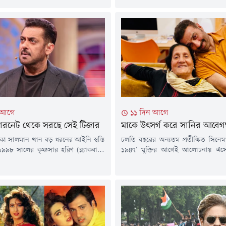
েত্রী রাকুল প্রীত সিং। সম্প্রতি এক
করণ জোহর সঞ্চালিত রিয়্যালিটি শো 'দ্
ছবিটির অংশ হতে পারার উচ্ছ্বাস প্রকাশ
(The Traitors)-এর দ্বিতীয় সিজনে 
িনি। পাশাপাশি তেলেগু ও হিন্দি
তাকে। এর মধ্যেই সামনে এসেছে মল্লি
ল্পের কাজের পরিবেশের পার্থক্য নিয়েও
এক পুরোনো অধ্যায়। জানা গেছে, 
কথা বলেছেন এই অভিনেত্রী।রাকুলের
তিনি প্রায় বিয়ের সিদ্ধান্ত নিয়েছি
ু চলচ্চিত্রশিল্পে সবাই একটি পরিবারের
পর্যন্ত সেই সম্পর্ক...
.
 আগে
১১ দিন আগে
টারনেট থেকে সরছে সেই টিজার
মাকে উৎসর্গ করে সানির আবেগ
া সালমান খান বড় ধরনের আইনি স্বস্তি
চলতি বছরের অন্যতম প্রতীক্ষিত সিনেম
৯৯৮ সালের কৃষ্ণসার হরিণ (ব্ল্যাকবাক)
১৯৪৭' মুক্তির আগেই আলোচনায় এস
লার সাথে অভিনেতাকে যুক্ত করে তৈরি
খান প্রোডাকশনসের প্রযোজনায় এব
 হিরণ: দ্য ব্যাটল ফর লেগেসি' ছবির
সন্তোষীর পরিচালনায় নির্মিত ঐত
্লিষ্ট সব প্রচারমূলক কনটেন্ট ইন্টারনেট
সিনেমাটি আগামী ১৪ আগস্ট ২০২৬ প্রেক্ষ
র নির্দেশ দিয়েছে দিল্লি হাই কোর্ট।
পাওয়ার কথা রয়েছে।ছবিটি নিয়ে চর্চার ম
র্দেশ অনুযায়ী, ছবির টিজার, অনলাইন
সাথে একটি আবেগঘন ছবি শেয়ার কর
বির...
আলোচনায় এসেছেন অভিনেতা সা
নিজের...