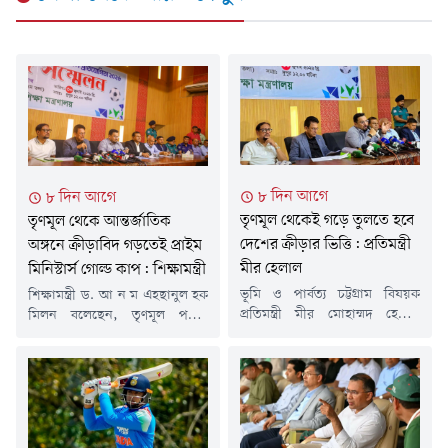
৮ দিন আগে
৮ দিন আগে
তৃণমূল থেকেই গড়ে তুলতে হবে
তৃণমূল থেকে আন্তর্জাতিক
দেশের ক্রীড়ার ভিত্তি: প্রতিমন্ত্রী
অঙ্গনে ক্রীড়াবিদ গড়তেই প্রাইম
মীর হেলাল
মিনিস্টার্স গোল্ড কাপ: শিক্ষামন্ত্রী
ভূমি ও পার্বত্য চট্টগ্রাম বিষয়ক
শিক্ষামন্ত্রী ড. আ ন ম এহছানুল হক
প্রতিমন্ত্রী মীর মোহাম্মদ হেলাল
মিলন বলেছেন, তৃণমূল পর্যায়
উদ্দিন বলেছেন, একটি ভবনের
থেকে ক্রীড়ার ভিত্তি শক্ত করে
ভিত্তি যেমন শক্ত না হলে সেটি
বাংলাদেশকে আন্তর্জাতিক অঙ্গনে
টেকসই হয় না, তেমনি দেশের
প্রতিষ্ঠিত করার লক্ষ্যেই প্রাইম
ক্রীড়াঙ্গনের উন্নয়নেও তৃণমূল পর্যায়
মিনিস্টার্স গোল্ড কাপ টুর্নামেন্ট
থেকে প্রতিভা গড়ে তোলার বিকল্প
আয়োজন করা হচ্ছে। শিক্ষা ও
নেই।বৃহস্পতিবার (৩০ জুলাই)
খেলাধুলার সমন্বয়ের মাধ্যমে সুস্থ,