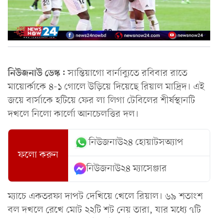
নিউজনাউ ডেস্ক:
সান্তিয়াগো বার্নাব্যুতে রবিবার রাতে
মায়োর্কাকে ৪-১ গোলে উড়িয়ে দিয়েছে রিয়াল মাদ্রিদ। এই
জয়ে বার্সাকে হটিয়ে ফের লা লিগা টেবিলের শীর্ষস্থানটি
দখলে নিলো কার্লো আনচেলত্তির দল।
নিউজনাউ২৪ হোয়াটসঅ্যাপ
ফলো করুন
নিউজনাউ২৪ ম্যাসেঞ্জার
ম্যাচে একতরফা দাপট দেখিয়ে খেলে রিয়াল। ৬৯ শতাংশ
বল দখলে রেখে মোট ২২টি শট নেয় তারা, যার মধ্যে ৭টি