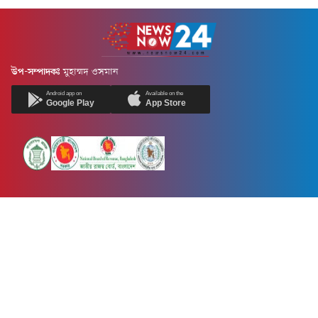
উপ-সম্পাদকঃ
মুহাম্মদ ওসমান
Android app on
Available on the
Google Play
App Store
Newsnow24.com is a leading multimedia news portal in Bangladesh.
Contains not only news, new news, views, opinion, politics,
entertainment, sports, lifestyle, travel, health, and others. We are
committed to focusing on Probash news all around the world with
visuals.
তথ্য অধিদফতরের নিবন্ধন নম্বর :১৩৫
Dhaka Office:
House-55, Road-08, Block-D, Niketon, Gulshan-1,
Dhaka-1212.