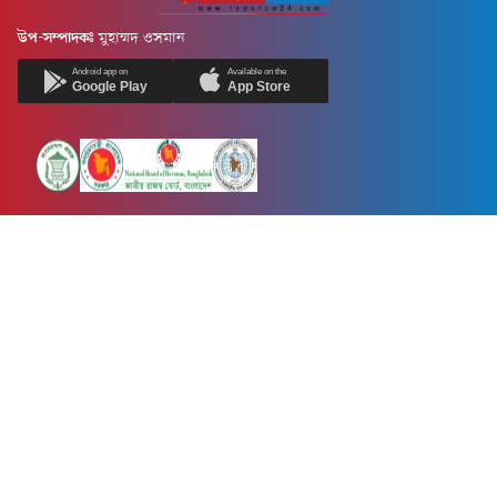
উপ-সম্পাদকঃ
মুহাম্মদ ওসমান
Android app on
Available on the
Google Play
App Store
Newsnow24.com is a leading multimedia news portal in Bangladesh.
Contains not only news, new news, views, opinion, politics,
entertainment, sports, lifestyle, travel, health, and others. We are
committed to focusing on Probash news all around the world with
visuals.
তথ্য অধিদফতরের নিবন্ধন নম্বর :১৩৫
Dhaka Office:
House-55, Road-08, Block-D, Niketon, Gulshan-1,
Dhaka-1212.
Phone:
+880 1856 195 622
(WhatsApp)
Phone:
+880 1869 913 486
Chittagong office:
House-85/A, Road-7, 5th Floor, O.R.Nizam Road