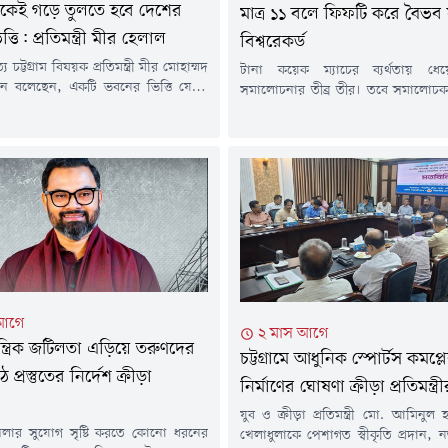
েকেই গড়ে তুলতে হবে দেশের
মাত্র ১১ বলে ফিফটি করে বৈভব স
ত্তি: প্রতিমন্ত্রী মীর হেলাল
বিশ্বরেকর্ড
্য চট্টগ্রাম বিষয়ক প্রতিমন্ত্রী মীর মোহাম্মদ
টানা কয়েক ম্যাচের ব্যর্থতায় ধ
িন বলেছেন, একটি ভবনের ভিত্তি যেমন
সমালোচনার তীব্র তীর। তবে সমালোচকদ
লে সেটি টেকসই হয় না, তেমনি দেশের
করতে যে খুব বেশি সময়ের প্রয়োজন নেই
র উন্নয়নেও তৃণমূল পর্যায় থেকে প্রতিভা
করলেন ভারতীয় ক্রিকেটের নতুন বিস্
বিকল্প নেই।বৃহস্পতিবার (৩০ জুলাই)
সূর্যবংশী। শ্রীলঙ্কার মাটিতে লঙ্কান বোল
রাম প্রেস ক্লাবের জুলাই বিপ্লব হলে মিনিস্টার্স
করে লিস্ট 'এ' ক্রিকেটের ইতিহাসে ম
ুর্নামেন্ট উপলক্ষে আয়োজিত সংবাদ...
দ্রুততম ফিফটি করার মহাকীর্তি ও বিশ্বর
১৫...
 আগে
২ মাস আগে
ত্রিক জটিলতা এড়িয়ে তরুণদের
চট্টগ্রামে আধুনিক স্পোর্টস কমপ্লে
প্রস্তুতের নির্দেশ ক্রীড়া
নির্মাণের ঘোষণা ক্রীড়া প্রতিমন্ত্র
যুব ও ক্রীড়া প্রতিমন্ত্রী মো. আমিনু
লার সুযোগ সৃষ্টি করতে কোনো ধরনের
খেলাধুলাকে পেশাগত স্বীকৃতি প্রদান, নত