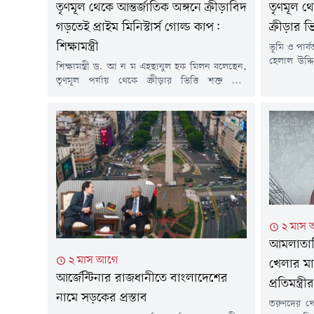
তৃণমূল থ
তৃণমূল থেকে আন্তর্জাতিক অঙ্গনে ক্রীড়াবিদ
ক্রীড়ার ভি
গড়তেই প্রাইম মিনিস্টার্স গোল্ড কাপ:
শিক্ষামন্ত্রী
ভূমি ও পার্বত
হেলাল উদ্দ
শিক্ষামন্ত্রী ড. আ ন ম এহছানুল হক মিলন বলেছেন,
শক্ত না হ
তৃণমূল পর্যায় থেকে ক্রীড়ার ভিত্তি শক্ত করে
ক্রীড়াঙ্গনে
বাংলাদেশকে আন্তর্জাতিক অঙ্গনে প্রতিষ্ঠিত করার
গড়ে তোলার 
লক্ষ্যেই প্রাইম মিনিস্টার্স গোল্ড কাপ টুর্নামেন্ট
দুপুরে চট্টগ্
আয়োজন করা হচ্ছে। শিক্ষা ও খেলাধুলার সমন্বয়ের
গোল্ড কাপ ট
মাধ্যমে সুস্থ, দক্ষ ও মেধাবী প্রজন্ম গড়ে তোলাই এ
আয়োজনের মূল উদ্দেশ্য।বৃহস্পতিবার (৩০ জুলাই)
দুপুরে চট্টগ্রাম...
২ মাস
আমলাতান্
২ মাস আগে
খেলার মাঠ 
আর্জেন্টিনার রাজধানীতে বাংলাদেশের
প্রতিমন্ত্রীর
নামে সড়কের প্রস্তাব
তরুণদের খে