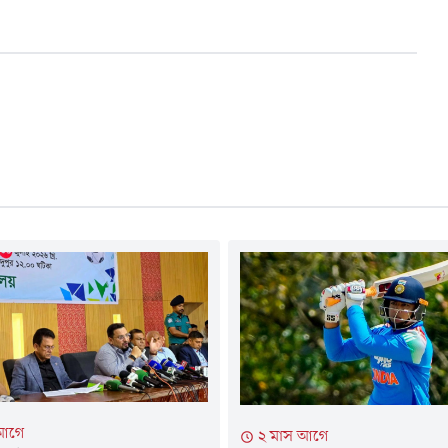
 আগে
২ মাস আগে