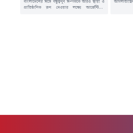
বাংলাদেশের সঙ্গে বন্ধুত্বপূর্ণ সম্পর্ককে আরও স্থায়ী ও
আমলাতান্ত্
প্রাতিষ্ঠানিক রূপ দেওয়ার লক্ষ্যে আর্জেন্টিনার
আন্তরিকতার 
রাজধানী বুয়েনস আয়ার্সে "বাংলাদেশ" নামে একটি
ক্রীড়া প্রত
সড়কের নামকরণের প্রস্তাব দিয়েছে বাংলাদেশ
জুন) দেশের
সরকার।বৃহস্পতিবার (১৮ জুন) সংস্কৃতিমন্ত্রী নিতাই রায়
খেলার মাঠ 
চৌধুরীর সঙ্গে বাংলাদেশে নিযুক্ত আর্জেন্টিনার রাষ্ট্রদূত
মন্ত্রণা
মার্সেলো কার্লোস সেসার সৌজন্য সাক্ষাতে এ প্রস্তাবটি
আন্তঃমন্ত্রণ
উত্থাপন করা হয়। বৈঠকে দুই দেশের দ্বিপাক্ষিক
সম্পর্ক...