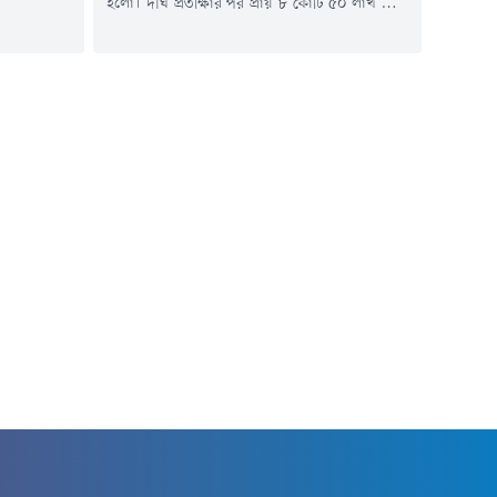
হলো। দীর্ঘ প্রতীক্ষার পর প্রায় ৮ কোটি ৫০ লাখ টাকা
াখা এবং একটি
ব্যয়ে আধুনিক মিনি স্টেডিয়াম নির্মাণ প্রকল্পের
ঠনের লক্ষ্যে
ভিত্তিপ্রস্তর স্থাপন করা হয়েছে।শুক্রবার (৫ জুন) দুপুরে
। চট্টগ্রামে
চট্টগ্রামের পটিয়া উপজেলা ক্রীড়া সংস্থার আয়োজনে
মাণ করা হবে
খরনা ইউনিয়নের জলুয়ার দীঘিপাড় এলাকায় এ
 চট্টগ্রাম
ভিত্তিপ্রস্তর স্থাপন করেন যুব ও ক্রীড়া প্রতিমন্ত্রী মো.
আমিনুল...