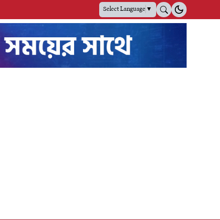
Select Language
▼