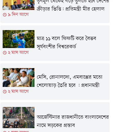
তৃণমূল থেকেই গড়ে তুলতে হবে দেশের
ক্রীড়ার ভিত্তি: প্রতিমন্ত্রী মীর হেলাল
৯ দিন আগে
মাত্র ১১ বলে ফিফটি করে বৈভব
সূর্যবংশীর বিশ্বরেকর্ড
২ মাস আগে
মেসি, রোনালদো, এমবাপ্পের মতো
খেলোয়াড় তৈরি হবে : প্রধানমন্ত্রী
২ মাস আগে
আর্জেন্টিনার রাজধানীতে বাংলাদেশের
নামে সড়কের প্রস্তাব