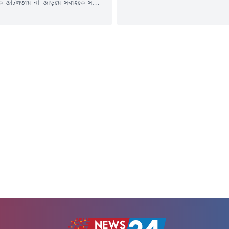
রিক জটিলতায় না জড়িয়ে সবাইকে সর্বোচ্চ
মাদক ও প্রযুক্তি আসক্তি থেকে দূরে র
সঙ্গে কাজ করার নির্দেশ দিয়েছেন যুব ও
সুস্থ, মেধাবী ও ক্রীড়াবান্ধব জাতি গ
িমন্ত্রী মো. আমিনুল হক।বৃহস্পতিবার (১৮
সরকার বহুমুখী কর্মসূচি বাস্তবায়ন করছে
 সব মহানগর ও গ্রামীণ জনপদে তরুণদের
একটি আধুনিক স্পোর্টস কমপ্লেক্স নির্
নিশ্চিত করার লক্ষ্যে যুব ও ক্রীড়া
বলেও জানান তিনি।শুক্রবার (৫ জুন)
লয়ের সম্মেলনকক্ষে আয়োজিত এক
সার্কিট...
ালয় সমন্বয় সভায়...