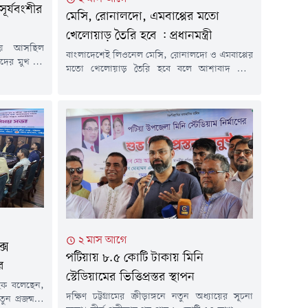
ূর্যবংশীর
মেসি, রোনালদো, এমবাপ্পের মতো
খেলোয়াড় তৈরি হবে : প্রধানমন্ত্রী
েয়ে আসছিল
বাংলাদেশেই লিওনেল মেসি, রোনালদো ও এমবাপ্পের
ের মুখ বন্ধ
মতো খেলোয়াড় তৈরি হবে বলে আশাবাদ ব্যক্ত
, তা প্রমাণ
করেছেন প্রধানমন্ত্রী তারেক রহমান। তিনি বলেন,
ময়বালক বৈভব
'বাংলাদেশকে ফুটবল বিশ্বকাপ খেলার স্বপ্ন দেখতে
ারদের কচুকাটা
হবে।'শনিবার (২০ জুন) বিকেলে রাজধানীর আর্মি
াত্র ১১ বলে
স্টেডিয়ামে প্রাথমিক বিদ্যালয় গোল্ডকাপ ফুটবল
েকর্ড গড়েছেন
টুর্নামেন্টের পুরস্কার বিতরণী অনুষ্ঠানে বক্তব্য রাখেন
সরকারপ্রধান।প্রধানমন্ত্রী বলেন, 'আমাদের নির্বাচনী
প্রতিশ্রুতি ছিল, শিশুদের জন্য...
২ মাস আগে
ক্স
পটিয়ায় ৮.৫ কোটি টাকায় মিনি
ীর
স্টেডিয়ামের ভিত্তিপ্রস্তর স্থাপন
ল হক বলেছেন,
দক্ষিণ চট্টগ্রামের ক্রীড়াঙ্গনে নতুন অধ্যায়ের সূচনা
ুন প্রজন্মকে