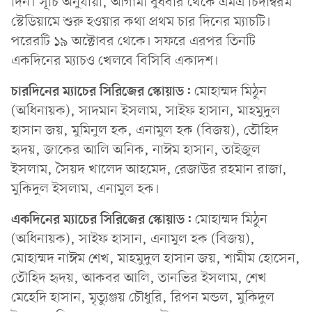
দিন। সূচি অনুযায়ী, আগামী বুধবার থেকে এমএ চিদাম্বরম
স্টেডিয়ামে শুরু হওয়ার কথা প্রথম চার দিনের ম্যাচটি।
পরেরটি ১৯ অক্টোবর থেকে। সফরে এরপর তিনটি
একদিনের ম্যাচও খেলবে বিসিবি একাদশ।
চারদিনের ম্যাচের সিরিজের স্কোয়াড:
মোহাম্মদ মিঠুন
(অধিনায়ক), সাদমান ইসলাম, সাইফ হাসান, মাহমুদুল
হাসান জয়, মুমিনুল হক, এনামুল হক (বিজয়), তৌহিদ
হৃদয়, জাকের আলি অনিক, নাঈম হাসান, তাইজুল
ইসলাম, সৈয়দ খালেদ আহমেদ, রেজাউর রহমান রাজা,
মুকিদুল ইসলাম, এনামুল হক।
একদিনের ম্যাচের সিরিজের স্কোয়াড:
মোহাম্মদ মিঠুন
(অধিনায়ক), সাইফ হাসান, এনামুল হক (বিজয়),
মোহাম্মদ নাঈম শেখ, মাহমুদুল হাসান জয়, শামীম হোসেন,
তৌহিদ হৃদয়, আকবর আলি, তানভির ইসলাম, শেখ
মেহেদি হাসান, মৃত্যুঞ্জয় চৌধুরি, রিপন মন্ডল, মুকিদুল