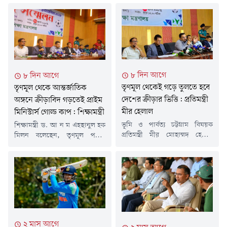
৮ দিন আগে
৮ দিন আগে
তৃণমূল থেকেই গড়ে তুলতে হবে
তৃণমূল থেকে আন্তর্জাতিক
দেশের ক্রীড়ার ভিত্তি: প্রতিমন্ত্রী
অঙ্গনে ক্রীড়াবিদ গড়তেই প্রাইম
মীর হেলাল
মিনিস্টার্স গোল্ড কাপ: শিক্ষামন্ত্রী
ভূমি ও পার্বত্য চট্টগ্রাম বিষয়ক
শিক্ষামন্ত্রী ড. আ ন ম এহছানুল হক
প্রতিমন্ত্রী মীর মোহাম্মদ হেলাল
মিলন বলেছেন, তৃণমূল পর্যায়
উদ্দিন বলেছেন, একটি ভবনের
থেকে ক্রীড়ার ভিত্তি শক্ত করে
ভিত্তি যেমন শক্ত না হলে সেটি
বাংলাদেশকে আন্তর্জাতিক অঙ্গনে
টেকসই হয় না, তেমনি দেশের
প্রতিষ্ঠিত করার লক্ষ্যেই প্রাইম
ক্রীড়াঙ্গনের উন্নয়নেও তৃণমূল পর্যায়
মিনিস্টার্স গোল্ড কাপ টুর্নামেন্ট
থেকে প্রতিভা গড়ে তোলার বিকল্প
আয়োজন করা হচ্ছে। শিক্ষা ও
নেই।বৃহস্পতিবার (৩০ জুলাই)
খেলাধুলার সমন্বয়ের মাধ্যমে সুস্থ,
দুপুরে চট্টগ্রাম প্রেস ক্লাবের জুলাই
দক্ষ ও মেধাবী প্রজন্ম গড়ে তোলাই
বিপ্লব হলে মিনিস্টার্স গোল্ড কাপ
এ আয়োজনের মূল উদ্দেশ্য।
২ মাস আগে
টুর্নামেন্ট উপলক্ষে আয়োজিত
বৃহস্পতিবার (৩০ জুলাই) দুপুরে