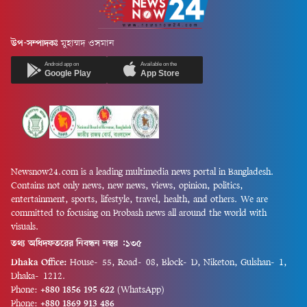
জুন) চট্টগ্রাম সার্কিট...
আমিনুল...
উপ-সম্পাদকঃ
মুহাম্মদ ওসমান
Android app on
Available on the
Google Play
App Store
Newsnow24.com is a leading multimedia news portal in Bangladesh.
Contains not only news, new news, views, opinion, politics,
entertainment, sports, lifestyle, travel, health, and others. We are
committed to focusing on Probash news all around the world with
visuals.
তথ্য অধিদফতরের নিবন্ধন নম্বর :১৩৫
Dhaka Office:
House-55, Road-08, Block-D, Niketon, Gulshan-1,
Dhaka-1212.
Phone:
+880 1856 195 622
(WhatsApp)
Phone:
+880 1869 913 486