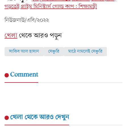
গড়তেই প্রাইম মিনিস্টার্স গোল্ড কাপ: শিক্ষামন্ত্রী
নিউজনাউ/এবি/২০২২
খেলা
থেকে আরও পড়ুন
সাকিব আল হাসান
সেঞ্চুরি
মাঠে নামলেই সেঞ্চুরি
Comment
খেলা
থেকে আরও দেখুন