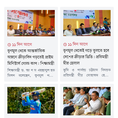
১১ দিন আগে
১১ দিন আগে
তৃণমূল থেকেই গড়ে তুলতে হবে
তৃণমূল থেকে আন্তর্জাতিক
দেশের ক্রীড়ার ভিত্তি: প্রতিমন্ত্রী
অঙ্গনে ক্রীড়াবিদ গড়তেই প্রাইম
মীর হেলাল
মিনিস্টার্স গোল্ড কাপ: শিক্ষামন্ত্রী
ভূমি ও পার্বত্য চট্টগ্রাম বিষয়ক
শিক্ষামন্ত্রী ড. আ ন ম এহছানুল হক
প্রতিমন্ত্রী মীর মোহাম্মদ হেলাল
মিলন বলেছেন, তৃণমূল পর্যায়
উদ্দিন বলেছেন, একটি ভবনের
থেকে ক্রীড়ার ভিত্তি শক্ত করে
ভিত্তি যেমন শক্ত না হলে সেটি
বাংলাদেশকে আন্তর্জাতিক অঙ্গনে
টেকসই হয় না, তেমনি দেশের
প্রতিষ্ঠিত করার লক্ষ্যেই প্রাইম
ক্রীড়াঙ্গনের উন্নয়নেও তৃণমূল পর্যায়
মিনিস্টার্স গোল্ড কাপ টুর্নামেন্ট
থেকে প্রতিভা গড়ে তোলার বিকল্প
আয়োজন করা হচ্ছে। শিক্ষা ও
নেই।বৃহস্পতিবার (৩০ জুলাই)
খেলাধুলার সমন্বয়ের মাধ্যমে সুস্থ,
দুপুরে চট্টগ্রাম প্রেস ক্লাবের জুলাই
দক্ষ ও মেধাবী প্রজন্ম গড়ে তোলাই
বিপ্লব হলে মিনিস্টার্স গোল্ড কাপ
এ আয়োজনের মূল উদ্দেশ্য।