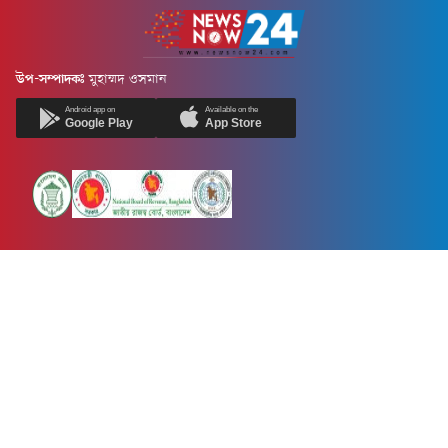
উপ-সম্পাদকঃ
মুহাম্মদ ওসমান
Android app on
Available on the
Google Play
App Store
Newsnow24.com is a leading multimedia news portal in Bangladesh.
Contains not only news, new news, views, opinion, politics,
entertainment, sports, lifestyle, travel, health, and others. We are
committed to focusing on Probash news all around the world with
visuals.
তথ্য অধিদফতরের নিবন্ধন নম্বর :১৩৫
Dhaka Office:
House-55, Road-08, Block-D, Niketon, Gulshan-1,
Dhaka-1212.
Phone:
+880 1856 195 622
(WhatsApp)