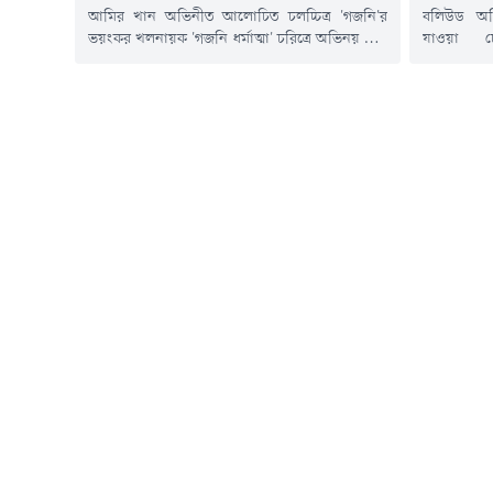
আমির খান অভিনীত আলোচিত চলচ্চিত্র 'গজনি'র
বলিউড অভ
ভয়ংকর খলনায়ক 'গজনি ধর্মাত্মা' চরিত্রে অভিনয় করে
যাওয়া চে
দর্শকের মনে স্থায়ী জায়গা করে নেওয়া প্রবীণ
যোগাযোগমা
অভিনেতা প্রদীপ সিং রাওয়াত আর নেই। রক্তের
একটি ভিডি
ক্যানসারের সাথে দীর্ঘ লড়াই শেষে মঙ্গলবার ৭৪ বছর
দেখা যায়। এ
বয়সে তিনি মারা গেছেন।অভিনেতার মৃত্যুর খবর
পড়ে-অসুস্
নিশ্চিত করেছেন তাঁর ব্যবস্থাপক সিদ্ধার্থ তিওয়ারি।
সব জল্পনা
ভারতীয় সংবাদমাধ্যমকে তিনি...
জানিয়েছেন,