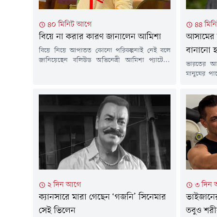
৪০ মিনিট আগে
৪৪ মিন
বিয়ে না করার কারণ জানালেন আমিশা
আসামের ব
বানানো হ
বিয়ে নিয়ে আপাতত কোনো পরিকল্পনাই নেই বলে
জানিয়েছেন বলিউড অভিনেত্রী আমিশা প্যাটেল।
ভারতের আস
যদিও এ কথা তিনি আগেও বলেছেন। একাই বেশ
মানুষের প
সুখে আছেন বলে জানিয়েছেন অভিনেত্রী। সম্প্রতি
খান। অলাভ
সামাজিক মাধ্যমে ভক্ত-অনুরাগীদের সাথে প্রশ্নোত্তর
যৌথভাবে তি
পর্বে নিজের ব্যক্তিগতজীবন নিয়ে খোলাখুলি কথা
আধা-পাকা ঘ
বলেন আমিশা প্যাটেল। যদিও এর আগে অভিনেত্রীর
ভারতীয় সংবা
নাম একাধিক ব্যক্তির সাথে জড়ালেও চলচ্চিত্র...
তথ্য জানা
বন্যার শুরু
হিউম্যান...
২ দিন আগে
৩ দিন
ক্যানসারে মারা গেছেন ‘গজনি’ সিনেমার
ভাইজানে
সেই ভিলেন
তবুও শর