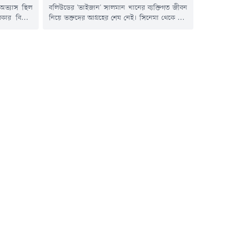
অভ্যাস ছিল
বলিউডের 'ভাইজান' সালমান খানের ব্যক্তিগত জীবন
রকার বিশাল
নিয়ে ভক্তদের আগ্রহের শেষ নেই। সিনেমা থেকে শুরু
র জীবনযাপন
করে তাঁর প্রেম, জীবনযাপন কিংবা অভ্যাস-সবকিছু
তিনি-আর নয়,
নিয়েই থাকে আলোচনা। এবার সালমানের একটি
্বাস্য হলেও
পুরোনো ঘটনা সামনে আনলেন প্রযোজক শৈলেন্দ্র
ঝটকায় বদলে
সিং।সালমান খানের সাথে তাঁর এক বিশেষ সাক্ষাতের
 'হিউম্যানস
স্মৃতি শেয়ার করে শৈলেন্দ্র জানান, বহু বছর আগে
.
মুম্বাইয়ের গ্যালাক্সি অ্যাপার্টমেন্টে...