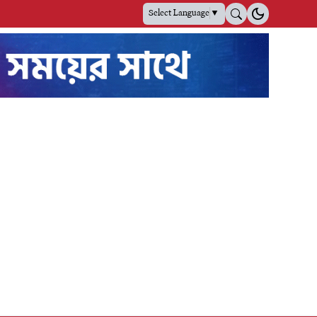
Select Language
▼