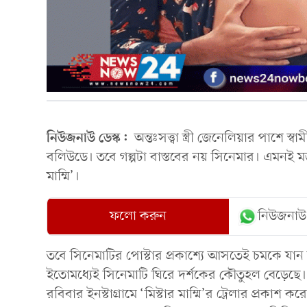
নিউজনাউ ডেস্ক:
অন্তঃসত্ত্বা স্ত্রী জেনেলিয়ার পাশে স্
বলিউডে। তবে গল্পটা বাস্তবের নয় সিনেমার। এমনই ম
মাম্মি’।
ফলো করুন
নিউজনাউ
তবে সিনেমাটির পোস্টার প্রকাশ্যে আসতেই চমকে যান দর
ইতোমধ্যেই সিনেমাটি ঘিরে দর্শকের কৌতুহল বেড়েছে।
রবিবার ইনস্টাগ্রামে ‘মিস্টার মাম্মি’র ট্রেলার প্রক