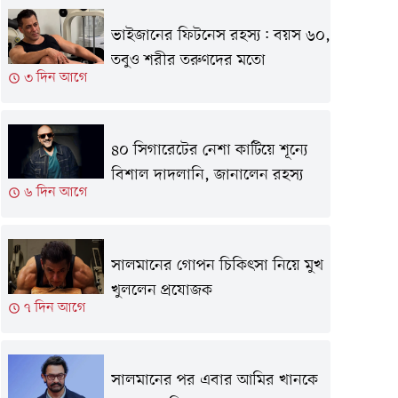
ভাইজানের ফিটনেস রহস্য: বয়স ৬০,
তবুও শরীর তরুণদের মতো
৩ দিন আগে
৪০ সিগারেটের নেশা কাটিয়ে শূন্যে
বিশাল দাদলানি, জানালেন রহস্য
৬ দিন আগে
সালমানের গোপন চিকিৎসা নিয়ে মুখ
খুললেন প্রযোজক
৭ দিন আগে
সালমানের পর এবার আমির খানকে