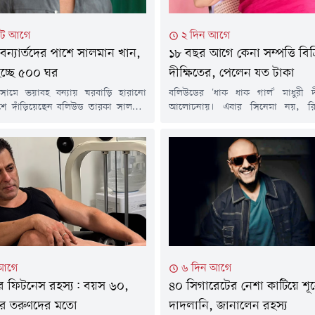
িট আগে
২ দিন আগে
ন্যার্তদের পাশে সালমান খান,
১৮ বছর আগে কেনা সম্পত্তি বিক্র
চ্ছে ৫০০ ঘর
দীক্ষিতের, পেলেন যত টাকা
ামে ভয়াবহ বন্যায় ঘরবাড়ি হারানো
বলিউডের 'ধাক ধাক গার্ল' মাধুরী দ
াশে দাঁড়িয়েছেন বলিউড তারকা সালমান
আলোচনায়। এবার সিনেমা নয়, রিয়
জনক সংস্থা গ্লোবাল শিখসের সাথে
বিনিয়োগে বড় লাভের কারণে খবরের
নি ক্ষতিগ্রস্ত পরিবারের জন্য ৫০০টি
এসেছেন এই অভিনেত্রী।প্রায় ১৮ বছর আগ
র নির্মাণের উদ্যোগ নিয়েছেন।শুক্রবার
পশ্চিম আন্ধেরিতে একটি অফিস কিনেছি
দমাধ্যম বলিউড হাঙ্গামার প্রতিবেদনে এ
২০০৮ সালের দিকে কেনা সেই অফিসটির
নো হয়।প্রতিবেদনে বলা হয়, এর আগে
দিয়েছিলেন প্রায় ৫২ লাখ ৫০ হাজার টাক
তে সালমান খানের দাতব্য প্রতিষ্ঠান বিয়িং
পর সেই...
 আগে
৬ দিন আগে
র ফিটনেস রহস্য: বয়স ৬০,
৪০ সিগারেটের নেশা কাটিয়ে শূন
ীর তরুণদের মতো
দাদলানি, জানালেন রহস্য