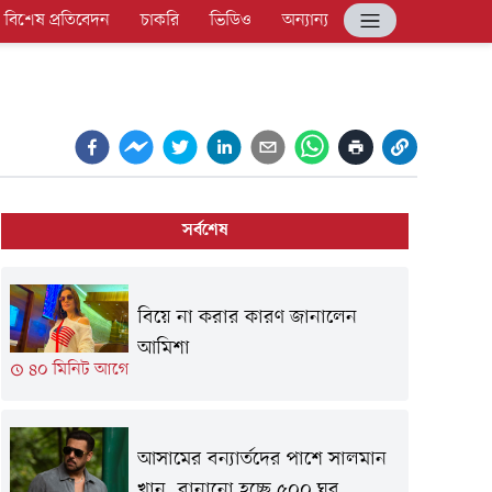
বিশেষ প্রতিবেদন
চাকরি
ভিডিও
অন্যান্য
সর্বশেষ
বিয়ে না করার কারণ জানালেন
আমিশা
৪০ মিনিট আগে
আসামের বন্যার্তদের পাশে সালমান
খান, বানানো হচ্ছে ৫০০ ঘর