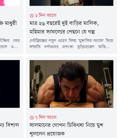
২ দিন আগে
ি মাধুরী
মাত্র ২৬ বছরেই দুই বাড়ির মালিক,
মহিমার সাফল্যের পেছনে যে গল্প
ীক্ষিত ফের
নেটফ্লিক্সের নতুন ওয়েব ফিল্ম 'মুসাফির ক্যাফে' দিয়ে
েল এস্টেট
সম্প্রতি দর্শকদের প্রশংসা কুড়িয়েছেন অভিনেত্রী
 শিরোনামে
মহিমা মাকওয়ানা। অভিনয় দক্ষতায় এখন তিনি
ে মুম্বইয়ের
সাফল্যের শিখরে থাকলেও তার এই পথচলা ছিল দীর্ঘ
লেন মাধুরী।
সংগ্রাম আর কঠিন পরিশ্রমে ভরা।মাত্র পাঁচ মাস বয়সে
 জন্য তিনি
বাবাকে হারানো মহিমা মুম্বাইয়ের একটি বস্তিতে বড়
া। দীর্ঘদিন
হয়েছেন। তবে কঠোর পরিশ্রম ও মায়ের অনুপ্রেরণায়
মাত্র ২৬...
৭ দিন আগে
্যে বিশাল
সালমানের গোপন চিকিৎসা নিয়ে মুখ
খুললেন প্রযোজক