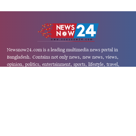
Newsnow24.com is a leading multimedia news portal in
Bangladesh. Contains not only news, new news, views,
opinion, politics, entertainment, sports, lifestyle, travel,
health, and others. We are committed to focusing on
Probash news all around the world with visuals.
তথ্য অধিদফতরের নিবন্ধন নম্বর :১৩৫