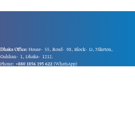
Dhaka Office:
House-55, Road-08, Block-D, Niketon,
Gulshan-1, Dhaka-1212.
Phone:
+880 1856 195 622
(WhatsApp)
Phone:
+880 1869 913 486
Chittagong office:
House-85/A, Road-7, 5th Floor,
O.R.Nizam Road R/A, 15 No. Bagmoniram,Panchlaish,
Chattogram 4000.
Phone:
+880 1850 414 847
Phone:
+880 1313 427 319
Email:
newsnow24official@gmail.com