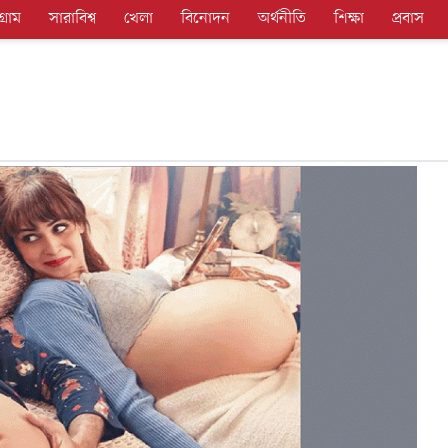
গ্রাম
সারাবিশ্ব
খেলা
বিনোদন
অর্থনীতি
শিক্ষা
প্রবাস