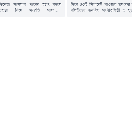
িনেতা সালমান খানের হঠাৎ বদলে
দিনে ৪০টি সিগারেট খাওয়ার ভয়ংকর 
হারা নিয়ে সম্প্রতি সামাজিক
বলিউডের জনপ্রিয় সংগীতশিল্পী ও সু
ধ্যমে শুরু হয়েছিল ব্যাপক আলোচনা।
দাদলানির। তবে একদিন হঠাৎ নিজে
ওতে তাকে আগের তুলনায় অনেকটা রোগা
নিয়ে বিরক্ত হয়ে কঠিন সিদ্ধান্ত নেন 
রপর থেকেই ভক্তদের মধ্যে গুঞ্জন ছড়িয়ে
এবার পুরোপুরি ছাড়বেন ধূমপান। অবিশ
থ হয়ে পড়েছেন কি না ভাইজান?তবে সেই
সত্যি, দীর্ঘদিনের এই অভ্যাস এক 
র অবসান ঘটিয়েছেন খোদ সালমান খান।
ফেলেন বিশাল।সম্প্রতি ইউটিউব চ্যানেল
 অসুস্থতার কারণে নয়, বরং...
অব বোম্বে'-কে দেওয়া এক সাক্ষাৎকারে..