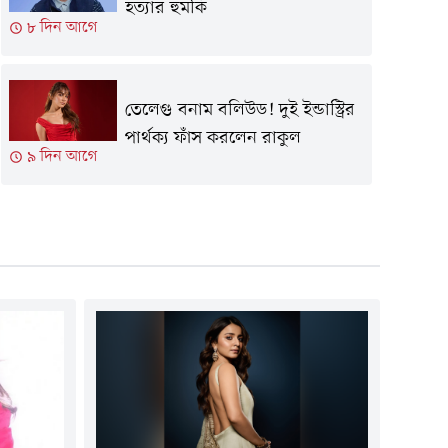
হত্যার হুমকি
৮ দিন আগে
তেলেগু বনাম বলিউড! দুই ইন্ডাস্ট্রির
পার্থক্য ফাঁস করলেন রাকুল
৯ দিন আগে