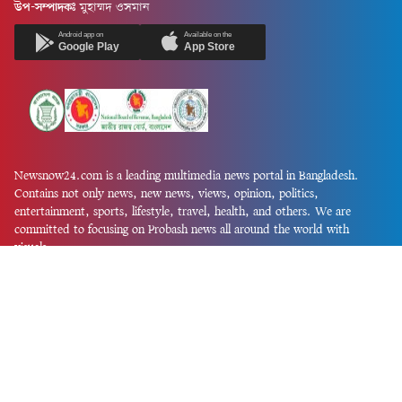
উপ-সম্পাদকঃ
মুহাম্মদ ওসমান
Android app on
Available on the
Google Play
App Store
Newsnow24.com is a leading multimedia news portal in Bangladesh.
Contains not only news, new news, views, opinion, politics,
entertainment, sports, lifestyle, travel, health, and others. We are
committed to focusing on Probash news all around the world with
visuals.
তথ্য অধিদফতরের নিবন্ধন নম্বর :১৩৫
Dhaka Office:
House-55, Road-08, Block-D, Niketon, Gulshan-1,
Dhaka-1212.
Phone:
+880 1856 195 622
(WhatsApp)
Phone:
+880 1869 913 486
Chittagong office:
House-85/A, Road-7, 5th Floor, O.R.Nizam Road
R/A, 15 No. Bagmoniram,Panchlaish, Chattogram 4000.