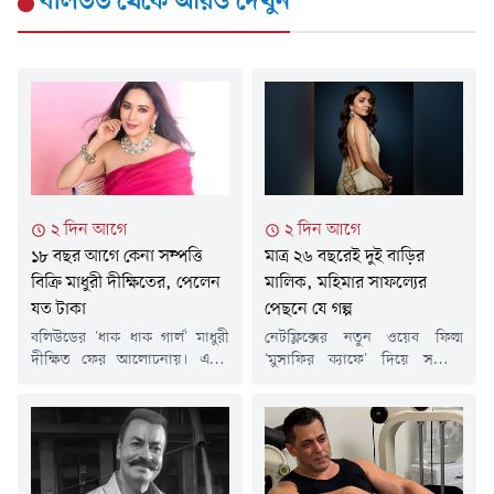
বলিউড
থেকে আরও দেখুন
২ দিন আগে
২ দিন আগে
১৮ বছর আগে কেনা সম্পত্তি
মাত্র ২৬ বছরেই দুই বাড়ির
বিক্রি মাধুরী দীক্ষিতের, পেলেন
মালিক, মহিমার সাফল্যের
যত টাকা
পেছনে যে গল্প
বলিউডের 'ধাক ধাক গার্ল' মাধুরী
নেটফ্লিক্সের নতুন ওয়েব ফিল্ম
দীক্ষিত ফের আলোচনায়। এবার
'মুসাফির ক্যাফে' দিয়ে সম্প্রতি
সিনেমা নয়, রিয়েল এস্টেট
দর্শকদের প্রশংসা কুড়িয়েছেন
বিনিয়োগে বড় লাভের কারণে
অভিনেত্রী মহিমা মাকওয়ানা।
খবরের শিরোনামে এসেছেন এই
অভিনয় দক্ষতায় এখন তিনি
অভিনেত্রী।প্রায় ১৮ বছর আগে
সাফল্যের শিখরে থাকলেও তার এই
মুম্বইয়ের পশ্চিম আন্ধেরিতে একটি
পথচলা ছিল দীর্ঘ সংগ্রাম আর
অফিস কিনেছিলেন মাধুরী। ২০০৮
কঠিন পরিশ্রমে ভরা।মাত্র পাঁচ মাস