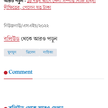
আরও পড়ুন:
১৮ বছর আগে কেনা সম্পত্তি বিক্রি মাধুরী
দীক্ষিতের, পেলেন যত টাকা
নিউজনাউ/এসএইচ/২০২২
বলিউড
থেকে আরও পড়ুন
মুনমুন
ভিলেন
নায়িকা
Comment