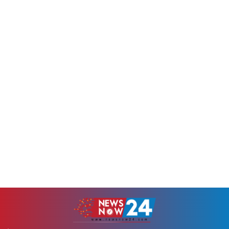
হয়েছে এই তারকাকে। কুখ্যাত
পার্থক্য নিয়েও খোলামেলা কথা
লরেন্স বিষ্ণোই গ্যাংয়ের নাম
বলেছেন এই অভিনেত্রী।রাকুলের
জড়িয়ে ভেসে আসা এই
মতে, তেলেগু চলচ্চিত্রশিল্পে সবাই
হুমকিতে...
একটি পরিবারের মতো কাজ...