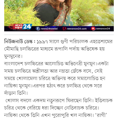
নিউজনাউ ডেস্ক:
১৯৯৭ সালে গুণী পরিচালক এহতেশামের
মৌমাছি চলচ্চিত্রের মাধ্যমে রূপালি পর্দায় অভিষেক হয়
মুনমুনের।
বাংলাদেশ চলচ্চিত্রের আলোচিত অভিনেত্রী মুনমুন।একটা
সময় চলচ্চিত্রে অশ্লীলতা আর নগ্নতা জেঁকে বসে, সেই
সময়ে খোলামেলা চরিত্রে অভিনয় করে সমালোচিত হন
নায়িকা মুনমুন।এরপর হঠাৎ করে চলচ্চিত্র থেকে সরে
দাঁড়ান তিনি।
খোলস বদলে একদম নতুনরূপে ফিরছেন তিনি। ইতিবাচক
চরিত্র থেকে বেরিয়ে ধরা দিচ্ছেন নেতিবাচক চরিত্রে।
নায়িকা থেকে তিনি এখন পুরোপুরি খল নায়িকা। ‘রাগী’