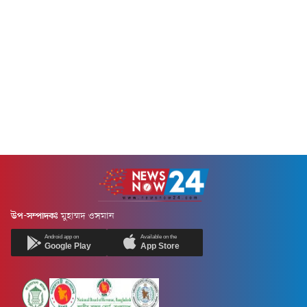
উপ-সম্পাদকঃ
মুহাম্মদ ওসমান
Android app on
Available on the
Google Play
App Store