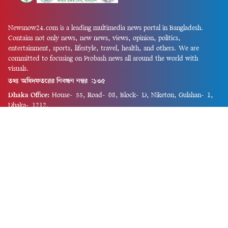
Newsnow24.com is a leading multimedia news portal in Bangladesh.
Contains not only news, new news, views, opinion, politics,
entertainment, sports, lifestyle, travel, health, and others. We are
committed to focusing on Probash news all around the world with
visuals.
তথ্য অধিদফতরের নিবন্ধন নম্বর :১৩৫
Dhaka Office:
House-55, Road-08, Block-D, Niketon, Gulshan-1,
Dhaka-1212.
Phone:
+880 1856 195 622
(WhatsApp)
Phone:
+880 1869 913 486
Chittagong office:
House-85/A, Road-7, 5th Floor, O.R.Nizam Road
R/A, 15 No. Bagmoniram,Panchlaish, Chattogram 4000.
Phone:
+880 1850 414 847
Phone:
+880 1313 427 319
Email:
newsnow24official@gmail.com
Design and Developed by
Md. Asif Iqbal
Privacy Policy
Contact Us