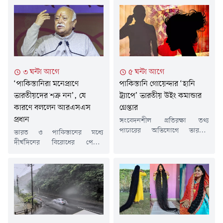
৩ ঘন্টা আগে
৫ ঘন্টা আগে
‘পাকিস্তানিরা মনেপ্রাণে
পাকিস্তানি গোয়েন্দার ‘হানি
ভারতীয়দের শত্রু নন’, যে
ট্র্যাপে’ ভারতীয় উইং কমান্ডার
কারণে বললেন আরএসএস
গ্রেপ্তার
প্রধান
সংবেদনশীল প্রতিরক্ষা তথ্য
পাচারের অভিযোগে ভারতীয়
ভারত ও পাকিস্তানের মধ্যে
বিমানবাহিনীর এক উইং কমান্ডারকে
দীর্ঘদিনের বিরোধের পেছনে
গ্রেপ্তার করেছে দিল্লি পুলিশ।
সাধারণ মানুষের চেয়ে রাজনীতি ও
পুলিশের দাবি, পাকিস্তানি গোয়েন্দা
রাষ্ট্রীয় স্বার্থ বেশি দায়ী বলে মনে
সংস্থার সঙ্গে যুক্ত সন্দেহভাজন এক
করেন রাষ্ট্রীয় স্বয়ংসেবক সঙ্ঘের
নারীর 'হানি ট্র্যাপে' পড়ে ওই
(আরএসএস) প্রধান মোহন ভগবত।
কর্মকর্তা গুরুত্বপূর্ণ সামরিক তথ্য ও
তাঁর মতে, পাকিস্তান বা চীনের
নথি ডিজিটাল মাধ্যমে পাঠিয়েছেন।
সাধারণ মানুষ ভারতীয়দের শত্রু
ভারতীয় সংবাদমাধ্যমের প্রতিবেদন
নন। বরং তাদের সাথে ভারতের
অনুযায়ী, গত ৩০ মে ওই
দীর্ঘদিনের ঐতিহাসিক ও সাংস্কৃতিক