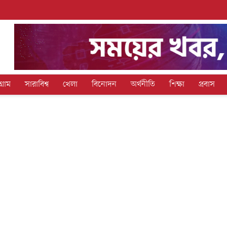
গ্রাম
সারাবিশ্ব
খেলা
বিনোদন
অর্থনীতি
শিক্ষা
প্রবাস