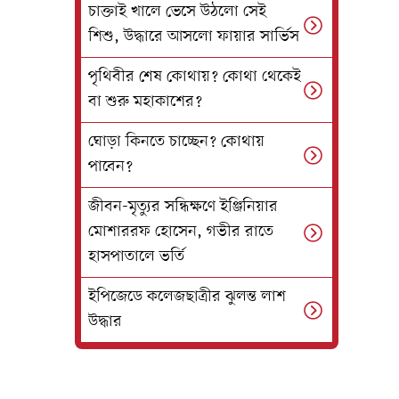
চাক্তাই খালে ভেসে উঠলো সেই
শিশু, উদ্ধারে আসলো ফায়ার সার্ভিস
পৃথিবীর শেষ কোথায়? কোথা থেকেই
বা শুরু মহাকাশের?
ঘোড়া কিনতে চাচ্ছেন? কোথায়
পাবেন?
জীবন-মৃত্যুর সন্ধিক্ষণে ইঞ্জিনিয়ার
মোশাররফ হোসেন, গভীর রাতে
হাসপাতালে ভর্তি
ইপিজেডে কলেজছাত্রীর ঝুলন্ত লাশ
উদ্ধার