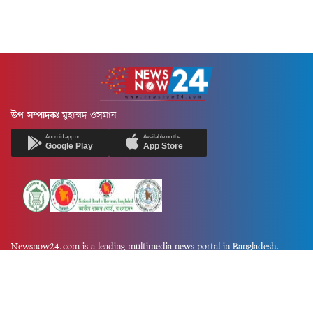
উপ-সম্পাদকঃ
মুহাম্মদ ওসমান
Android app on
Available on the
Google Play
App Store
Newsnow24.com is a leading multimedia news portal in Bangladesh.
Contains not only news, new news, views, opinion, politics,
entertainment, sports, lifestyle, travel, health, and others. We are
committed to focusing on Probash news all around the world with
visuals.