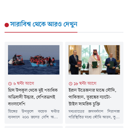
সারাবিশ্ব
থেকে আরও দেখুন
৬ ঘন্টা আগে
১৮ ঘন্টা আগে
গ্রিস উপকূল থেকে দুই শতাধিক
ইরান উত্তেজনার মাঝে সৌদি,
অভিবাসী উদ্ধার, বেশিরভাগই
পাকিস্তান, তুরস্কের ন্যাটো-
বাংলাদেশি
স্টাইল সামরিক চুক্তি
গ্রিসের উপকূলে কয়েক ঘণ্টার
মধ্যপ্রাচ্যের ক্রমবর্ধমান নিরাপত্তা
ব্যবধানে ২০০ জনের বেশি অবৈধ
পরিস্থিতির মধ্যে সৌদি আরব, তুরস্ক
অভিবাসীকে উদ্ধার করেছে দেশটির
ও পাকিস্তান একটি গুরুত্বপূর্ণ যৌথ