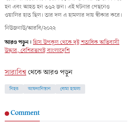
হন এবং আহত হন ৩৬২ জন। এই ঘটনার পেছনেও
ওয়ালির হাত ছিল। তার দল এ হামলার দায় স্বীকার করে।
নিউজনাউ/আরবি/২০২২
আরও পড়ুন:
গ্রিস উপকূল থেকে দুই শতাধিক অভিবাসী
উদ্ধার, বেশিরভাগই বাংলাদেশি
সারাবিশ্ব
থেকে আরও পড়ুন
নিহত
আফগানিস্তান
বোমা হামলা
Comment