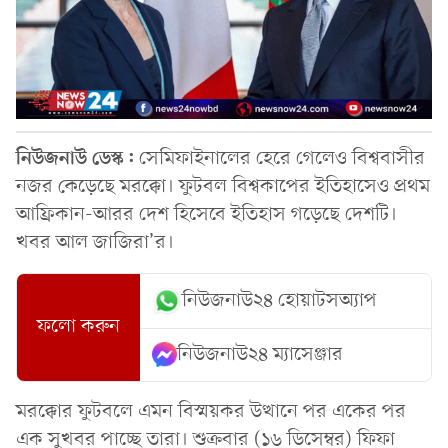
নিউজনাউ ডেস্ক:
সেমিফাইনালের হেরে গেলেও বিশ্ববাসীর
নজর কেড়েছে মরক্কো। ফুটবল বিশ্বকাপের ইতিহাসেও প্রথম
আফ্রিকান-আরর দেশ হিসেবে ইতিহাস গড়েছে দেশটি।
খবর আল জাজিরা’র।
নিউজনাউ২৪ হোয়াটসঅ্যাপ
ফলো করুন
নিউজনাউ২৪ ম্যাসেঞ্জার
মরক্কোর ফুটবলে এমন বিস্ময়কর উত্থানে পর একের পর
এক সুখবর পাচ্ছে তারা। শুক্রবার (১৬ ডিসেম্বর) ফিফা