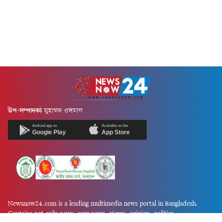
উপ-সম্পাদকঃ
মুহাম্মদ ওসমান
Android app on
Available on the
Google Play
App Store
Newsnow24.com is a leading multimedia news portal in Bangladesh.
Contains not only news, new news, views, opinion, politics,