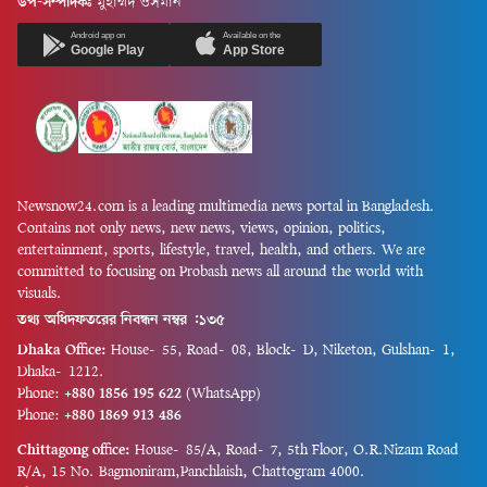
উপ-সম্পাদকঃ
মুহাম্মদ ওসমান
Android app on
Available on the
Google Play
App Store
Newsnow24.com is a leading multimedia news portal in Bangladesh.
Contains not only news, new news, views, opinion, politics,
entertainment, sports, lifestyle, travel, health, and others. We are
committed to focusing on Probash news all around the world with
visuals.
তথ্য অধিদফতরের নিবন্ধন নম্বর :১৩৫
Dhaka Office:
House-55, Road-08, Block-D, Niketon, Gulshan-1,
Dhaka-1212.
Phone:
+880 1856 195 622
(WhatsApp)
Phone:
+880 1869 913 486
Chittagong office:
House-85/A, Road-7, 5th Floor, O.R.Nizam Road
R/A, 15 No. Bagmoniram,Panchlaish, Chattogram 4000.