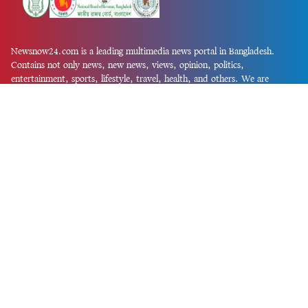
Newsnow24.com is a leading multimedia news portal in Bangladesh.
Contains not only news, new news, views, opinion, politics,
entertainment, sports, lifestyle, travel, health, and others. We are
committed to focusing on Probash news all around the world with
visuals.
তথ্য অধিদফতরের নিবন্ধন নম্বর :১৩৫
Dhaka Office:
House-55, Road-08, Block-D, Niketon, Gulshan-1,
Dhaka-1212.
Phone:
+880 1856 195 622
(WhatsApp)
Phone:
+880 1869 913 486
Chittagong office:
House-85/A, Road-7, 5th Floor, O.R.Nizam Road
R/A, 15 No. Bagmoniram,Panchlaish, Chattogram 4000.
Phone:
+880 1850 414 847
Phone:
+880 1313 427 319
Email:
newsnow24official@gmail.com
Design and Developed by
Md. Asif Iqbal
Privacy Policy
Contact Us