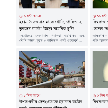
৯ ঘন্টা আগে
১৯ ঘন্
ইরান উত্তেজনার মাঝে সৌদি, পাকিস্তান,
বিশ্ববাজ
তুরস্কের ন্যাটো-স্টাইল সামরিক চুক্তি
তেলের দ
মধ্যপ্রাচ্যের ক্রমবর্ধমান নিরাপত্তা পরিস্থিতির মধ্যে
আন্তর্জাতিক
সৌদি আরব, তুরস্ক ও পাকিস্তান একটি গুরুত্বপূর্ণ যৌথ
প্রতি ব্যা
প্রতিরক্ষা চুক্তিতে সই করেছে। মক্কায় অনুষ্ঠিত
ফার্স বার্
উচ্চপর্যায়ের বৈঠকে তিন দেশের শীর্ষ নেতারা এ চুক্তির
ইসরাইলি এব
অনুমোদন দেন। বিশ্লেষকদের মতে, এই সমঝোতা শুধু
হরমুজ প্রণা
তিন দেশের সামরিক সহযোগিতা আরও জোরদার
একটি খসড়া
করবে না, বরং মধ্যপ্রাচ্যের ভূরাজনৈতিক ভারসাম্যেও
সংসদীয় কমি
উল্লেখযোগ্য প্রভাব ফেলতে পারে।চুক্তির...
মানদণ্ড ব্রেন
২ দিন আগে
২ দিন 
উপসাগরীয় দেশগুলোকে ইরানের কঠোর
বিশ্ববাজ