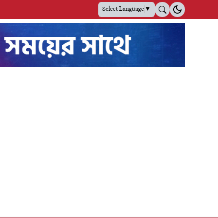
Select Language
▼