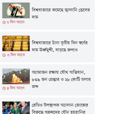
বিশ্ববাজারে কমেছে জ্বালানি তেলের
দাম
২ দিন আগে
বিশ্ববাজারে টানা তৃতীয় দিন স্বর্ণের
দাম ঊর্ধ্বমুখী, বাড়ছে রুপাও
৩ দিন আগে
অ্যামাজন রক্ষায় যৌথ অভিযান,
৮৩৯ জন গ্রেপ্তার ও ২৮ কোটি ডলার
জব্দ
৪ দিন আগে
রেডিও উপস্থাপক অ্যালান জোন্সের
বিরুদ্ধে পুরুষদের যৌন হয়রানির