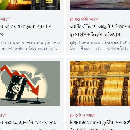
টা আগে
২০ ঘন্টা আগে
ারে আবারও বাড়লো জ্বালানি
অ্যান্টার্কটিকায় অস্ট্রেলীয় বিমান
াম
দুঃসাহসিক উদ্ধার অভিযান
 বাজারে জ্বালানি তেলের দাম বৃদ্ধি পেয়ে
ঘুটঘুটে অন্ধকার আর মাইনাস ৪৩ ডিগ্রি
রেল দর ৮২ ডলার ছাড়িয়ে গেছে। ইরানের
তীব্র শীতের মধ্যে অ্যান্টার্কটিকা
তা সংস্থার বরাতে জানা গেছে, মার্কিন,
দুঃসাহসিক উদ্ধার অভিযান চালিয়েছে একটি
ং অন্যান্য 'শত্রুভাবাপন্ন' জাহাজকে
বিমানকর্মী দল। যুক্তরাষ্ট্রের অ্যান্টার্
লি অতিক্রম করতে না দেওয়ার প্রস্তাবসহ
অসুস্থ এক সদস্যকে জরুরি চিকিৎসাস
 বিল পর্যালোচনা করছে দেশটির একটি
জটিল ও ঝুঁকিপূর্ণ বিমান মিশন পরিচাল
টি।বৃহস্পতিবার (৬ আগস্ট) আন্তর্জাতিক
অস্ট্রেলিয়ার বিমান পরিবহন সংস্থা স্কাইট্র
্ট ক্রুডের দর...
ম্যাকমুর্ডো স্টেশন থেকে জরুরি ভ
রোগীকে...
আগে
৩ দিন আগে
ারে কমেছে জ্বালানি তেলের দাম
বিশ্ববাজারে টানা তৃতীয় দিন স্বর্