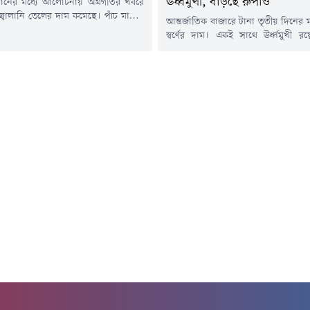
ঊর্ধ্বমুখী, বাড়ছে রুপাও
ানের মধ্যে আলোচনায় অগ্রগতির খবরে
 জ্বালানি তেলের দাম কমেছে। পাঁচ মাসের
আন্তর্জাতিক বাজারে টানা তৃতীয় দিনের
ান ঘটিয়ে হরমুজ প্রণালী আবার চালু করার
স্বর্ণের দাম। একই সাথে ঊর্ধ্বমুখী র
রাষ্ট্র-ইরানের মধ্যে শান্তি চুক্তির সম্ভাবনা
অন্যান্য মূল্যবান ধাতুর দামও। মার্ক
ারে কি না, তা নিবিড়ভাবে পর্যবেক্ষণ
কিছুটা দুর্বল হওয়া এবং তেলের দা
িয়োগকারীরা।বার্তাসংস্থা রয়টার্সের
প্রভাবে স্বর্ণের বাজারে এই ঊর্ধ্বগত
লা হয়েছে, বৃহস্পতিবার (৬ আগস্ট) ব্রেন্ট
এদিকে যুক্তরাষ্ট্রের সুদের হার নিয়ে ভবিষ্য
৩৭ সেন্ট...
ইঙ্গিত পেতে বিনিয়োগকারীদের নজর 
আসন্ন...