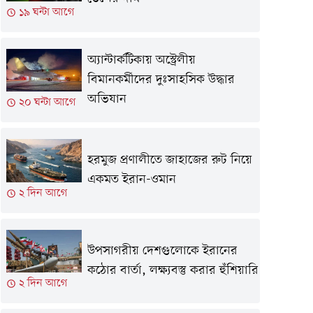
১৯ ঘন্টা আগে
অ্যান্টার্কটিকায় অস্ট্রেলীয়
বিমানকর্মীদের দুঃসাহসিক উদ্ধার
অভিযান
২০ ঘন্টা আগে
হরমুজ প্রণালীতে জাহাজের রুট নিয়ে
একমত ইরান-ওমান
২ দিন আগে
উপসাগরীয় দেশগুলোকে ইরানের
কঠোর বার্তা, লক্ষ্যবস্তু করার হুঁশিয়ারি
২ দিন আগে