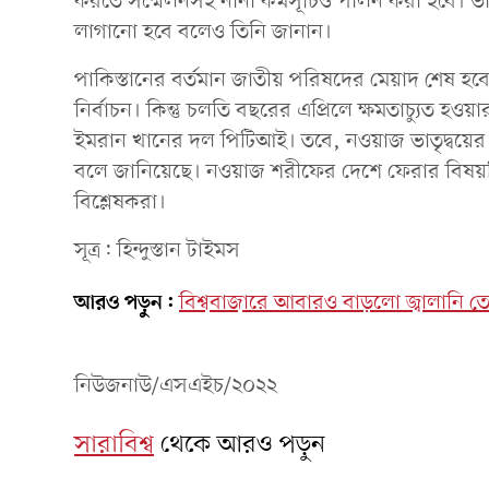
করতে সম্মেলনসহ নানা কর্মসূচিও পালন করা হবে। ভ
লাগানো হবে বলেও তিনি জানান।
পাকিস্তানের বর্তমান জাতীয় পরিষদের মেয়াদ শেষ
নির্বাচন। কিন্তু চলতি বছরের এপ্রিলে ক্ষমতাচ্যুত 
ইমরান খানের দল পিটিআই। তবে, নওয়াজ ভাতৃদ্বয়ে
বলে জানিয়েছে। নওয়াজ শরীফের দেশে ফেরার বিষয়ট
বিশ্লেষকরা।
সূত্র: হিন্দুস্তান টাইমস
আরও পড়ুন:
বিশ্ববাজারে আবারও বাড়লো জ্বালানি ত
নিউজনাউ/এসএইচ/২০২২
সারাবিশ্ব
থেকে আরও পড়ুন