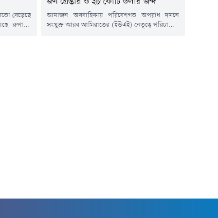
জন গ্রেপ্তার ও ২৮ কোটি ডলার জব্দ
 মতো বেড়েছে
আমাজন অববাহিকায় পরিবেশগত অপরাধ দমনে
য়েছে রুপাসহ
সংযুক্ত আরব আমিরাতের (ইউএই) নেতৃত্বে পরিচালিত
িন ডলারের দর
আন্তর্জাতিক অভিযান 'অপারেশন গ্রিন শিল্ড ২০২৬'
ম কমে আসার
অভূতপূর্ব সাফল্য অর্জন করেছে। মাত্র ১৭ দিনে
ি দেখা গেছে।
১,০৪৫টি অভিযান, ৮৩৯ জন গ্রেপ্তার এবং ২৮ কোটি
ৎ সিদ্ধান্তের
ডলারের বেশি সম্পদ জব্দ করা হয়েছে ।এই
এখন দেশটির
অভিযানের ফলাফল ঘোষণা করে উপ-প্রধানমন্ত্রী ও
স্বরাষ্ট্রমন্ত্রী লেফটেন্যান্ট জেনারেল শেখ সাইফ...