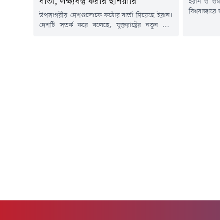
বার্তা, লক্ষ্যবস্তু করার হুঁশিয়ারি
ইরান ও ওম
বিশ্ববাজারে
উপসাগরীয় দেশগুলোকে কঠোর বার্তা দিয়েছে ইরান।
যুদ্ধের অবস
দেশটি সতর্ক করে বলেছে, যুক্তরাষ্ট্রের নতুন করে
লক্ষ্যে যুক্ত
যেকোনো হামলার প্রতিশোধ হিসেবে অঞ্চলজুড়ে
তৈরি হতে প
গুরুত্বপূর্ণ জ্বালানি অবকাঠামোকে লক্ষ্যবস্তু করা হবে।
করছেন বিন
সংশ্লিষ্ট পাঁচটি সূত্রের বরাতে বুধবার (৫ আগস্ট) বার্তা
প্রতিবেদনে ব
সংস্থা রয়টার্সের এক প্রতিবেদনে এ তথ্য জানানো
ক্রুডের দাম 
হয়েছে।সূত্রগুলো জানিয়েছে, ২৮ জুলাই মার্কিন
প্রেসিডেন্ট ডোনাল্ড ট্রাম্প ইরানের জ্বালানি
নেটওয়ার্ক...