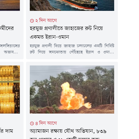
২ দিন আগে
কর্মীদের
হরমুজ প্রণালীতে জাহাজের রুট নিয়ে
একমত ইরান-ওমান
 সেলসিয়াসের
হরমুজ প্রণালী দিয়ে জাহাজ চলাচলের একটি নির্দিষ্ট
য় অভাবনীয়
রুট নিয়ে সমঝোতায় পৌঁছেছে ইরান ও ওমান।
 অস্ট্রেলীয়
তেহরানের দাবি, এই চুক্তির সঙ্গে যুক্তরাষ্ট্রের কোনো
কটিক অভিযানের
সংশ্লিষ্টতা নেই। তবে মার্কিন প্রেসিডেন্ট ডোনাল্ড ট্রাম্প
েবা দিতে এই
দাবি করেছেন যে যুক্তরাষ্ট্রের সঙ্গে হরমুজ নিয়ে
না করা হয়।
আলোচনা বেশ ভালোভাবে এগোচ্ছে।বুধবার (৫
েডার্স জানায়,
আগস্ট) ইরান ও ওমান প্রণালীটির মধ্য দিয়ে প্রস্তাবিত
িত্তিতে এক
শিপিং রুটের...
৪ দিন আগে
ণের দাম
অ্যামাজন রক্ষায় যৌথ অভিযান, ৮৩৯