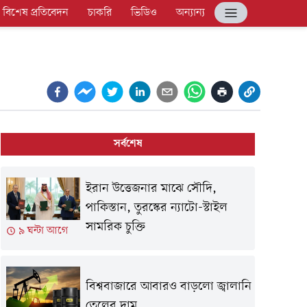
বিশেষ প্রতিবেদন
চাকরি
ভিডিও
অন্যান্য
সর্বশেষ
ইরান উত্তেজনার মাঝে সৌদি,
পাকিস্তান, তুরস্কের ন্যাটো-স্টাইল
সামরিক চুক্তি
৯ ঘন্টা আগে
বিশ্ববাজারে আবারও বাড়লো জ্বালানি
তেলের দাম