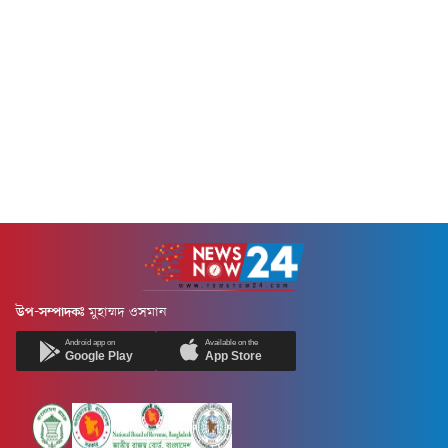
উপ-সম্পাদকঃ
মুহাম্মদ ওসমান
Android app on
Available on the
Google Play
App Store