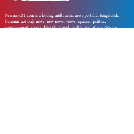
Newsnow24.com is a leading multimedia news portal in Bangladesh.
Contains not only news, new news, views, opinion, politics,
entertainment, sports, lifestyle, travel, health, and others. We are
committed to focusing on Probash news all around the world with
visuals.
তথ্য অধিদফতরের নিবন্ধন নম্বর :১৩৫
Dhaka Office:
House-55, Road-08, Block-D, Niketon, Gulshan-1,
Dhaka-1212.
Phone:
+880 1856 195 622
(WhatsApp)
Phone:
+880 1869 913 486
Chittagong office:
House-85/A, Road-7, 5th Floor, O.R.Nizam Road
R/A, 15 No. Bagmoniram,Panchlaish, Chattogram 4000.
Phone:
+880 1850 414 847
Phone:
+880 1313 427 319
Email:
newsnow24official@gmail.com
Design and Developed by
Md. Asif Iqbal
Privacy Policy
Contact Us