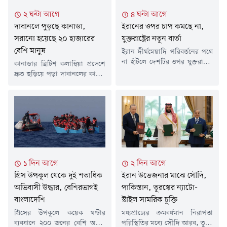
২ ঘন্টা আগে
৪ ঘন্টা আগে
দাবানলে পুড়ছে কানাডা,
ইরানের ওপর চাপ কমছে না,
সরানো হয়েছে ২০ হাজারের
যুক্তরাষ্ট্রের নতুন বার্তা
বেশি মানুষ
ইরান দীর্ঘমেয়াদি পরিবর্তনের পথে
না হাঁটলে দেশটির ওপর যুক্তরাষ্ট্রের
কানাডার ব্রিটিশ কলাম্বিয়া প্রদেশে
চাপ অব্যাহত থাকবে বলে
দ্রুত ছড়িয়ে পড়া দাবানলের কারণে
জানিয়েছেন মার্কিন ভাইস
২০ হাজারের বেশি মানুষকে
প্রেসিডেন্ট জেডি ভ্যান্স। তাঁর ভাষ্য,
নিরাপদ স্থানে সরিয়ে নেওয়া
ওয়াশিংটন এখন পর্যবেক্ষণ করছে,
হয়েছে।শনিবার (৮ আগস্ট)
ইরান যুক্তরাষ্ট্রের সাথে সম্পর্ক
প্রদেশটিতে জরুরি অবস্থা জারি করা
উন্নয়নের জন্য প্রয়োজনীয় পরিবর্তন
হয়। আগুন নিয়ন্ত্রণের বাইরে চলে
আনতে প্রস্তুত কি না।ফক্স নিউজকে
যাওয়ায় বেশ কয়েকটি এলাকার
দেওয়া এক সাক্ষাৎকারে ভ্যান্স
বাসিন্দাদের বাড়ি ছাড়ার নির্দেশ
বলেন, ইরান যদি এমন পরিবর্তনে
দেওয়া হয়েছে। খবর দ্য টাইমস
১ দিন আগে
২ দিন আগে
রাজি না হয়,...
অব ইন্ডিয়ার।'বাল্ড রেঞ্জ' নামে
গ্রিস উপকূল থেকে দুই শতাধিক
ইরান উত্তেজনার মাঝে সৌদি,
দাবানলটি রাতারাতি প্রায়...
অভিবাসী উদ্ধার, বেশিরভাগই
পাকিস্তান, তুরস্কের ন্যাটো-
বাংলাদেশি
স্টাইল সামরিক চুক্তি
গ্রিসের উপকূলে কয়েক ঘণ্টার
মধ্যপ্রাচ্যের ক্রমবর্ধমান নিরাপত্তা
ব্যবধানে ২০০ জনের বেশি অবৈধ
পরিস্থিতির মধ্যে সৌদি আরব, তুরস্ক