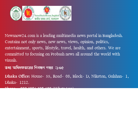
Newsnow24.com is a leading multimedia news portal in Bangladesh.
Contains not only news, new news, views, opinion, politics,
entertainment, sports, lifestyle, travel, health, and others. We are
committed to focusing on Probash news all around the world with
visuals.
তথ্য অধিদফতরের নিবন্ধন নম্বর :১৩৫
Dhaka Office:
House-55, Road-08, Block-D, Niketon, Gulshan-1,
Dhaka-1212.
Phone:
+880 1856 195 622
(WhatsApp)
Phone:
+880 1869 913 486
Chittagong office:
House-85/A, Road-7, 5th Floor, O.R.Nizam Road
R/A, 15 No. Bagmoniram,Panchlaish, Chattogram 4000.
Phone:
+880 1850 414 847
Phone:
+880 1313 427 319
Email:
newsnow24official@gmail.com