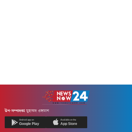
এগোচ্ছে।বুধবার (৫ আগস্ট) ইরান ও
এই জটিল ও ঝুঁকিপূর্ণ বিমান মিশন
ওমান প্রণালীটির মধ্য দিয়ে
পরিচালনা করা হয়।অস্ট্রেলিয়ার
প্রস্তাবিত শিপিং রুটের...
বিমান পরিবহন সংস্থা স্কাইট্রেডার্স
জানায়, ম্যাকমুর্ডো স্টেশন থেকে
জরুরি ভিত্তিতে এক রোগীকে...
উপ-সম্পাদকঃ
মুহাম্মদ ওসমান
Android app on
Available on the
Google Play
App Store