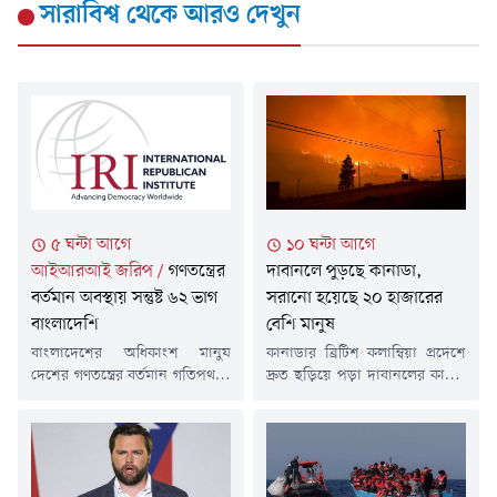
সারাবিশ্ব
থেকে আরও দেখুন
৫ ঘন্টা আগে
১০ ঘন্টা আগে
আইআরআই জরিপ
/
গণতন্ত্রের
দাবানলে পুড়ছে কানাডা,
বর্তমান অবস্থায় সন্তুষ্ট ৬২ ভাগ
সরানো হয়েছে ২০ হাজারের
বাংলাদেশি
বেশি মানুষ
বাংলাদেশের অধিকাংশ মানুষ
কানাডার ব্রিটিশ কলাম্বিয়া প্রদেশে
দেশের গণতন্ত্রের বর্তমান গতিপথকে
দ্রুত ছড়িয়ে পড়া দাবানলের কারণে
ইতিবাচক হিসেবে দেখছেন।
২০ হাজারের বেশি মানুষকে
যুক্তরাষ্ট্রের অলাভজনক
নিরাপদ স্থানে সরিয়ে নেওয়া
ইন্টারন্যাশনাল রিপাবলিকান
হয়েছে।শনিবার (৮ আগস্ট)
ইনস্টিটিউটের (আইআরআই) সেন্টার
প্রদেশটিতে জরুরি অবস্থা জারি করা
ফর ইনসাইটস ইন সার্ভে রিসার্চ
হয়। আগুন নিয়ন্ত্রণের বাইরে চলে