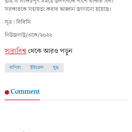
তাই এ সংকটপূর্ণ সময়ে জনগণকে পাশে থাকার এবং
সরকারকে সহায়তা করার আহ্বান জানানো হয়েছে।
সূত্র: বিবিসি
নিউজনাউ/একে/২০২২
সারাবিশ্ব
থেকে আরও পড়ুন
রাশিয়া
ইউক্রেন
যুদ্ধ
Comment