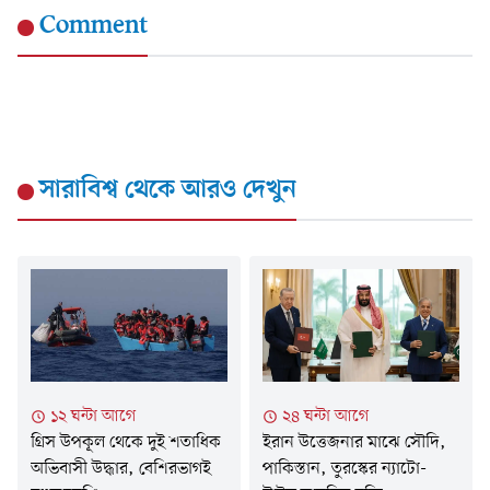
Comment
সারাবিশ্ব
থেকে আরও দেখুন
১২ ঘন্টা আগে
২৪ ঘন্টা আগে
গ্রিস উপকূল থেকে দুই শতাধিক
ইরান উত্তেজনার মাঝে সৌদি,
অভিবাসী উদ্ধার, বেশিরভাগই
পাকিস্তান, তুরস্কের ন্যাটো-