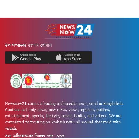
উপ-সম্পাদকঃ
মুহাম্মদ ওসমান
Android app on
Available on the
Google Play
App Store
Newsnow24.com is a leading multimedia news portal in Bangladesh.
Contains not only news, new news, views, opinion, politics,
entertainment, sports, lifestyle, travel, health, and others. We are
committed to focusing on Probash news all around the world with
visuals.
তথ্য অধিদফতরের নিবন্ধন নম্বর :১৩৫