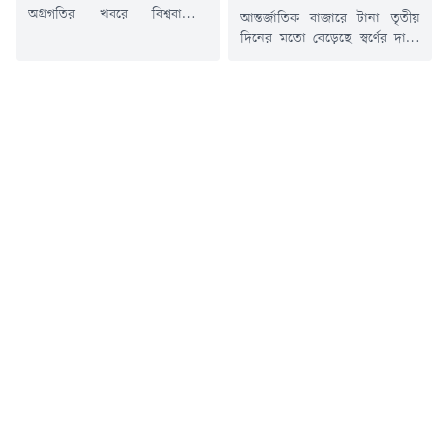
অগ্রগতির খবরে বিশ্ববাজারে
আন্তর্জাতিক বাজারে টানা তৃতীয়
জ্বালানি তেলের দাম কমেছে। পাঁচ
দিনের মতো বেড়েছে স্বর্ণের দাম।
মাসের যুদ্ধের অবসান ঘটিয়ে
একই সাথে ঊর্ধ্বমুখী রয়েছে রুপাসহ
হরমুজ প্রণালী আবার চালু করার
অন্যান্য মূল্যবান ধাতুর দামও।
লক্ষ্যে যুক্তরাষ্ট্র-ইরানের মধ্যে শান্তি
মার্কিন ডলারের দর কিছুটা দুর্বল
চুক্তির সম্ভাবনা তৈরি হতে পারে কি
হওয়া এবং তেলের দাম কমে আসার
না, তা নিবিড়ভাবে পর্যবেক্ষণ
প্রভাবে স্বর্ণের বাজারে এই ঊর্ধ্বগতি
করছেন বিনিয়োগকারীরা।
দেখা গেছে। এদিকে যুক্তরাষ্ট্রের
বার্তাসংস্থা রয়টার্সের প্রতিবেদনে
সুদের হার নিয়ে ভবিষ্যৎ সিদ্ধান্তের
বলা হয়েছে, বৃহস্পতিবার (৬
ইঙ্গিত পেতে বিনিয়োগকারীদের
আগস্ট) ব্রেন্ট ক্রুডের দাম ৩৭
নজর এখন দেশটির আসন্ন...
সেন্ট...