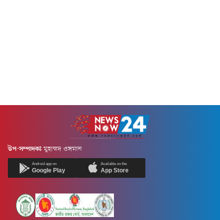
উপ-সম্পাদকঃ
মুহাম্মদ ওসমান
Android app on
Available on the
Google Play
App Store