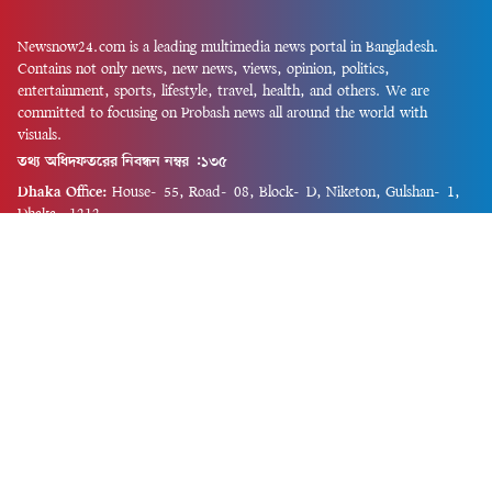
Newsnow24.com is a leading multimedia news portal in Bangladesh.
Contains not only news, new news, views, opinion, politics,
entertainment, sports, lifestyle, travel, health, and others. We are
committed to focusing on Probash news all around the world with
visuals.
তথ্য অধিদফতরের নিবন্ধন নম্বর :১৩৫
Dhaka Office:
House-55, Road-08, Block-D, Niketon, Gulshan-1,
Dhaka-1212.
Phone:
+880 1856 195 622
(WhatsApp)
Phone:
+880 1869 913 486
Chittagong office:
House-85/A, Road-7, 5th Floor, O.R.Nizam Road
R/A, 15 No. Bagmoniram,Panchlaish, Chattogram 4000.
Phone:
+880 1850 414 847
Phone:
+880 1313 427 319
Email:
newsnow24official@gmail.com
Design and Developed by
Md. Asif Iqbal
Privacy Policy
Contact Us