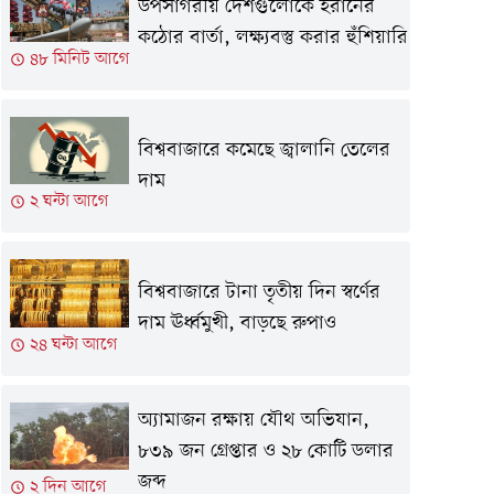
উপসাগরীয় দেশগুলোকে ইরানের
কঠোর বার্তা, লক্ষ্যবস্তু করার হুঁশিয়ারি
৪৮ মিনিট আগে
বিশ্ববাজারে কমেছে জ্বালানি তেলের
দাম
২ ঘন্টা আগে
বিশ্ববাজারে টানা তৃতীয় দিন স্বর্ণের
দাম ঊর্ধ্বমুখী, বাড়ছে রুপাও
২৪ ঘন্টা আগে
অ্যামাজন রক্ষায় যৌথ অভিযান,
৮৩৯ জন গ্রেপ্তার ও ২৮ কোটি ডলার
জব্দ
২ দিন আগে