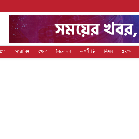
গ্রাম
সারাবিশ্ব
খেলা
বিনোদন
অর্থনীতি
শিক্ষা
প্রবাস