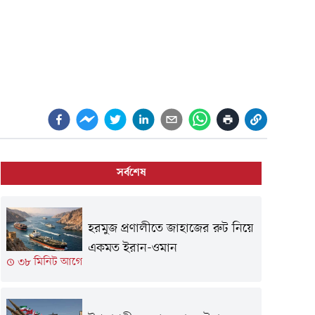
সর্বশেষ
হরমুজ প্রণালীতে জাহাজের রুট নিয়ে
একমত ইরান-ওমান
৩৮ মিনিট আগে