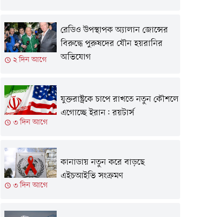
রেডিও উপস্থাপক অ্যালান জোন্সের
বিরুদ্ধে পুরুষদের যৌন হয়রানির
অভিযোগ
২ দিন আগে
যুক্তরাষ্ট্রকে চাপে রাখতে নতুন কৌশলে
এগোচ্ছে ইরান: রয়টার্স
৩ দিন আগে
কানাডায় নতুন করে বাড়ছে
এইচআইভি সংক্রমণ
৩ দিন আগে