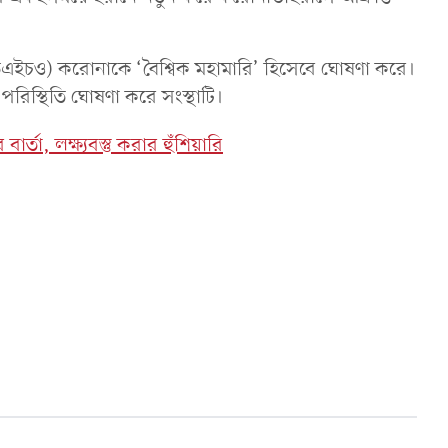
 (ডব্লিউএইচও) করোনাকে ‘বৈশ্বিক মহামারি’ হিসেবে ঘোষণা করে।
রিস্থিতি ঘোষণা করে সংস্থাটি।
া, লক্ষ্যবস্তু করার হুঁশিয়ারি