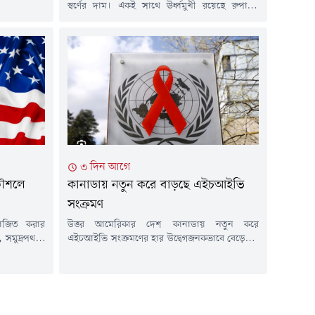
ার চালু করার
স্বর্ণের দাম। একই সাথে ঊর্ধ্বমুখী রয়েছে রুপাসহ
ক্তির সম্ভাবনা
অন্যান্য মূল্যবান ধাতুর দামও। মার্কিন ডলারের দর
 পর্যবেক্ষণ
কিছুটা দুর্বল হওয়া এবং তেলের দাম কমে আসার
 রয়টার্সের
প্রভাবে স্বর্ণের বাজারে এই ঊর্ধ্বগতি দেখা গেছে।
স্ট) ব্রেন্ট
এদিকে যুক্তরাষ্ট্রের সুদের হার নিয়ে ভবিষ্যৎ সিদ্ধান্তের
ইঙ্গিত পেতে বিনিয়োগকারীদের নজর এখন দেশটির
আসন্ন...
৩ দিন আগে
 কৌশলে
কানাডায় নতুন করে বাড়ছে এইচআইভি
সংক্রমণ
পরাজিত করার
উত্তর আমেরিকার দেশ কানাডায় নতুন করে
পথ, সমুদ্রপথ ও
এইচআইভি সংক্রমণের হার উদ্বেগজনকভাবে বেড়েছে।
ের হাতিয়ার
দেশটির সরকারি তথ্য অনুযায়ী, ২০২২ সালের
 দিতে বাধ্য
তুলনায় ২০২৪ সালে নতুন সংক্রমণ প্রায় ২৩ শতাংশ
ীয় অঞ্চলের
বৃদ্ধি পেয়েছে। এতে দীর্ঘদিনের অর্জিত সাফল্য হুমকির
্জাতিক সংবাদ
মুখে পড়েছে বলে সতর্ক করেছেন জনস্বাস্থ্য
মন দাবি করা
বিশেষজ্ঞরা।কানাডার পাবলিক হেলথ এজেন্সির