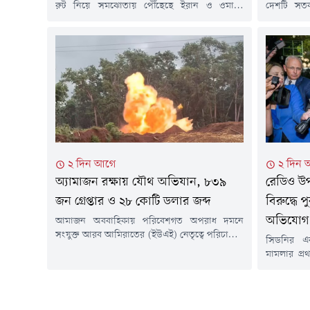
রুট নিয়ে সমঝোতায় পৌঁছেছে ইরান ও ওমান।
দেশটি সতর্
তেহরানের দাবি, এই চুক্তির সঙ্গে যুক্তরাষ্ট্রের কোনো
যেকোনো হা
সংশ্লিষ্টতা নেই। তবে মার্কিন প্রেসিডেন্ট ডোনাল্ড ট্রাম্প
গুরুত্বপূর্ণ
দাবি করেছেন যে যুক্তরাষ্ট্রের সঙ্গে হরমুজ নিয়ে
সংশ্লিষ্ট পা
আলোচনা বেশ ভালোভাবে এগোচ্ছে।বুধবার (৫
সংস্থা রয়
আগস্ট) ইরান ও ওমান প্রণালীটির মধ্য দিয়ে প্রস্তাবিত
হয়েছে।সূত
শিপিং রুটের...
প্রেসিডেন্
নেটওয়ার্ক..
২ দিন আগে
২ দিন 
অ্যামাজন রক্ষায় যৌথ অভিযান, ৮৩৯
রেডিও উপ
জন গ্রেপ্তার ও ২৮ কোটি ডলার জব্দ
বিরুদ্ধে
অভিযোগ
আমাজন অববাহিকায় পরিবেশগত অপরাধ দমনে
সংযুক্ত আরব আমিরাতের (ইউএই) নেতৃত্বে পরিচালিত
সিডনির 
আন্তর্জাতিক অভিযান 'অপারেশন গ্রিন শিল্ড ২০২৬'
মামলার প্র
অভূতপূর্ব সাফল্য অর্জন করেছে। মাত্র ১৭ দিনে
সম্প্রচারক
১,০৪৫টি অভিযান, ৮৩৯ জন গ্রেপ্তার এবং ২৮ কোটি
পুরুষের যৌন
ডলারের বেশি সম্পদ জব্দ করা হয়েছে ।এই
আরো কয়েকজ
অভিযানের ফলাফল ঘোষণা করে উপ-প্রধানমন্ত্রী ও
প্রভাবশালী 