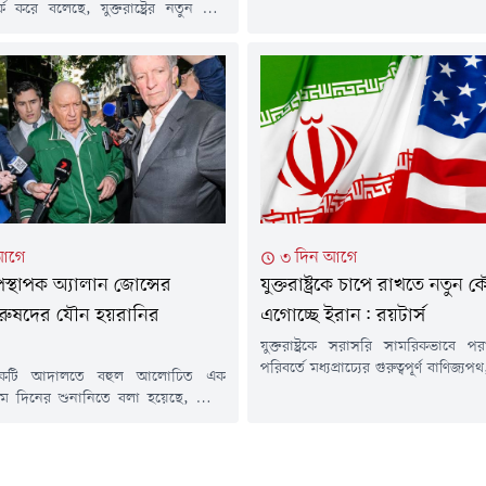
যুদ্ধের অবসান ঘটিয়ে হরমুজ প্রণালী আব
ক করে বলেছে, যুক্তরাষ্ট্রের নতুন করে
লক্ষ্যে যুক্তরাষ্ট্র-ইরানের মধ্যে শান্তি চু
মলার প্রতিশোধ হিসেবে অঞ্চলজুড়ে
তৈরি হতে পারে কি না, তা নিবিড়ভাবে
 জ্বালানি অবকাঠামোকে লক্ষ্যবস্তু করা হবে।
করছেন বিনিয়োগকারীরা।বার্তাসংস্থা
ঁচটি সূত্রের বরাতে বুধবার (৫ আগস্ট) বার্তা
প্রতিবেদনে বলা হয়েছে, বৃহস্পতিবার (৬ আগ
টার্সের এক প্রতিবেদনে এ তথ্য জানানো
ক্রুডের দাম ৩৭ সেন্ট...
্রগুলো জানিয়েছে, ২৮ জুলাই মার্কিন
ট ডোনাল্ড ট্রাম্প ইরানের জ্বালানি
.
আগে
৩ দিন আগে
স্থাপক অ্যালান জোন্সের
যুক্তরাষ্ট্রকে চাপে রাখতে নতুন
 পুরুষদের যৌন হয়রানির
এগোচ্ছে ইরান: রয়টার্স
যুক্তরাষ্ট্রকে সরাসরি সামরিকভাবে 
পরিবর্তে মধ্যপ্রাচ্যের গুরুত্বপূর্ণ বাণিজ্য
একটি আদালতে বহুল আলোচিত এক
জ্বালানি অবকাঠামোকে কৌশলগত চাপ
থম দিনের শুনানিতে বলা হয়েছে, জ্যেষ্ঠ
হিসেবে ব্যবহার করে ওয়াশিংটনকে ছাড়
 অ্যালান জোন্স গাড়ি চালানোর সময় দুই
করার চেষ্টা করছে ইরান। উপসাগর
াঙ্গ স্পর্শ করেছিলেন এবং সম্মতি ছাড়াই
কর্মকর্তা ও বিশ্লেষকদের বরাতে আন্তর
নকে চুমু খাওয়ার চেষ্টা করেছিলেন।
সংস্থা রয়টার্সের এক প্রতিবেদনে এ
এই সংবাদ ব্যক্তিত্ব এবং অস্ট্রেলিয়ার