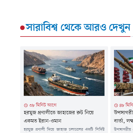
সারাবিশ্ব
থেকে আরও দেখুন
৩৮ মিনিট আগে
৪৮ মিন
হরমুজ প্রণালীতে জাহাজের রুট নিয়ে
উপসাগরী
একমত ইরান-ওমান
বার্তা, লক্
হরমুজ প্রণালী দিয়ে জাহাজ চলাচলের একটি নির্দিষ্ট
উপসাগরীয় 