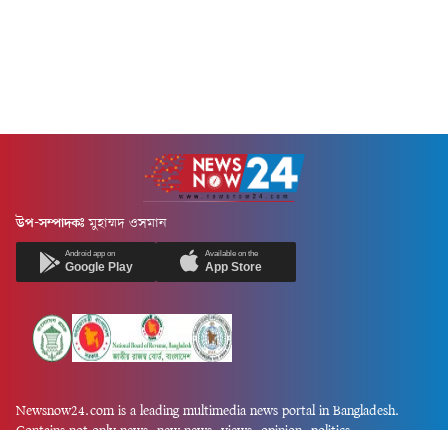
উপ-সম্পাদকঃ
মুহাম্মদ ওসমান
Android app on
Available on the
Google Play
App Store
Newsnow24.com is a leading multimedia news portal in Bangladesh.
Contains not only news, new news, views, opinion, politics,