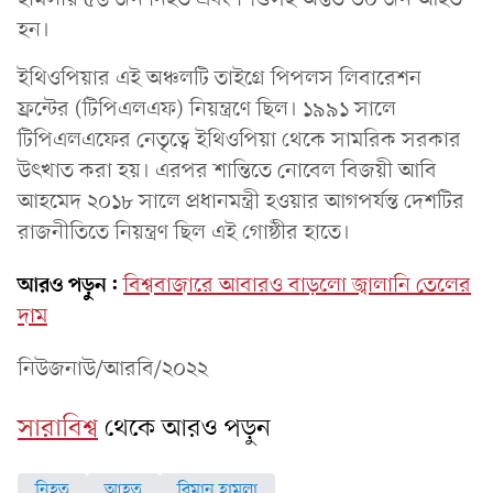
হন।
ইথিওপিয়ার এই অঞ্চলটি তাইগ্রে পিপলস লিবারেশন
ফ্রন্টের (টিপিএলএফ) নিয়ন্ত্রণে ছিল। ১৯৯১ সালে
টিপিএলএফের নেতৃত্বে ইথিওপিয়া থেকে সামরিক সরকার
উৎখাত করা হয়। এরপর শান্তিতে নোবেল বিজয়ী আবি
আহমেদ ২০১৮ সালে প্রধানমন্ত্রী হওয়ার আগপর্যন্ত দেশটির
রাজনীতিতে নিয়ন্ত্রণ ছিল এই গোষ্ঠীর হাতে।
আরও পড়ুন:
বিশ্ববাজারে আবারও বাড়লো জ্বালানি তেলের
দাম
নিউজনাউ/আরবি/২০২২
সারাবিশ্ব
থেকে আরও পড়ুন
নিহত
আহত
বিমান হামলা