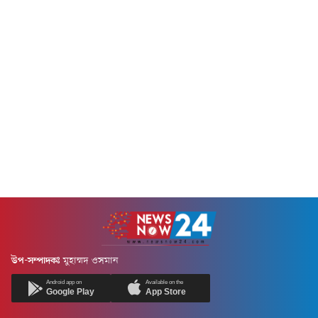
উপ-সম্পাদকঃ
মুহাম্মদ ওসমান
Android app on
Available on the
Google Play
App Store