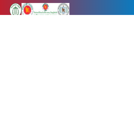
Newsnow24.com is a leading multimedia news portal in Bangladesh.
Contains not only news, new news, views, opinion, politics,
entertainment, sports, lifestyle, travel, health, and others. We are
committed to focusing on Probash news all around the world with
visuals.
তথ্য অধিদফতরের নিবন্ধন নম্বর :১৩৫
Dhaka Office:
House-55, Road-08, Block-D, Niketon, Gulshan-1,
Dhaka-1212.
Phone:
+880 1856 195 622
(WhatsApp)
Phone:
+880 1869 913 486
Chittagong office:
House-85/A, Road-7, 5th Floor, O.R.Nizam Road
R/A, 15 No. Bagmoniram,Panchlaish, Chattogram 4000.
Phone:
+880 1850 414 847
Phone:
+880 1313 427 319
Email:
newsnow24official@gmail.com