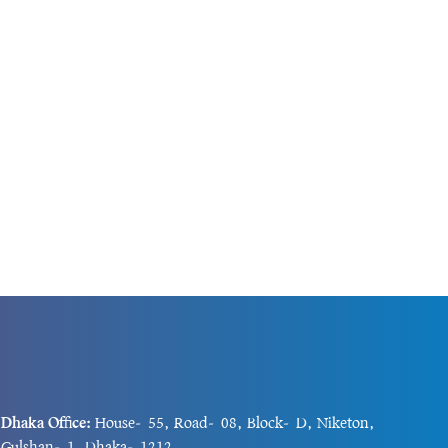
এখন দেশটির
অভিযানের ফলাফল ঘোষণা করে উপ-প্রধানমন্ত্রী ও
স্বরাষ্ট্রমন্ত্রী লেফটেন্যান্ট জেনারেল শেখ সাইফ...
Dhaka Office:
House-55, Road-08, Block-D, Niketon,