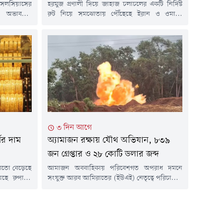
 সেলসিয়াসের
হরমুজ প্রণালী দিয়ে জাহাজ চলাচলের একটি নির্দিষ্ট
য় অভাবনীয়
রুট নিয়ে সমঝোতায় পৌঁছেছে ইরান ও ওমান।
 অস্ট্রেলীয়
তেহরানের দাবি, এই চুক্তির সঙ্গে যুক্তরাষ্ট্রের কোনো
কটিক অভিযানের
সংশ্লিষ্টতা নেই। তবে মার্কিন প্রেসিডেন্ট ডোনাল্ড ট্রাম্প
েবা দিতে এই
দাবি করেছেন যে যুক্তরাষ্ট্রের সঙ্গে হরমুজ নিয়ে
না করা হয়।
আলোচনা বেশ ভালোভাবে এগোচ্ছে।বুধবার (৫
েডার্স জানায়,
আগস্ট) ইরান ও ওমান প্রণালীটির মধ্য দিয়ে প্রস্তাবিত
িত্তিতে এক
শিপিং রুটের...
৩ দিন আগে
ণের দাম
অ্যামাজন রক্ষায় যৌথ অভিযান, ৮৩৯
জন গ্রেপ্তার ও ২৮ কোটি ডলার জব্দ
 মতো বেড়েছে
আমাজন অববাহিকায় পরিবেশগত অপরাধ দমনে
য়েছে রুপাসহ
সংযুক্ত আরব আমিরাতের (ইউএই) নেতৃত্বে পরিচালিত
িন ডলারের দর
আন্তর্জাতিক অভিযান 'অপারেশন গ্রিন শিল্ড ২০২৬'
ম কমে আসার
অভূতপূর্ব সাফল্য অর্জন করেছে। মাত্র ১৭ দিনে
ি দেখা গেছে।
১,০৪৫টি অভিযান, ৮৩৯ জন গ্রেপ্তার এবং ২৮ কোটি
ৎ সিদ্ধান্তের
ডলারের বেশি সম্পদ জব্দ করা হয়েছে ।এই