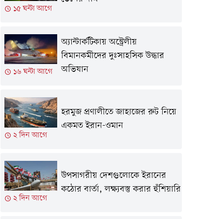
১৫ ঘন্টা আগে
অ্যান্টার্কটিকায় অস্ট্রেলীয়
বিমানকর্মীদের দুঃসাহসিক উদ্ধার
অভিযান
১৬ ঘন্টা আগে
হরমুজ প্রণালীতে জাহাজের রুট নিয়ে
একমত ইরান-ওমান
২ দিন আগে
উপসাগরীয় দেশগুলোকে ইরানের
কঠোর বার্তা, লক্ষ্যবস্তু করার হুঁশিয়ারি
২ দিন আগে