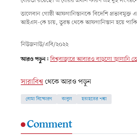
বৈরিতা রয়েছে। এ বৈরির প্রধান কারণ এই দুই সংগঠনের
তালেবান গোষ্ঠী আফগানিস্তানকে বিদেশি প্রভাবমুক্ত এক
আইএস-কে চায়, তুরস্ক থেকে আফগানিস্তান হয়ে পাকিস
নিউজনাউ/এবি/২০২২
আরও পড়ুন:
বিশ্ববাজারে আবারও বাড়লো জ্বালানি ত
সারাবিশ্ব
থেকে আরও পড়ুন
বোমা বিস্ফোরণ
কাবুল
হতাহতের শঙ্কা
Comment