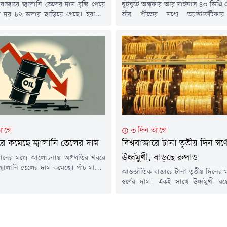
 বাজারে জ্বালানি তেলের দাম বৃদ্ধি পেয়ে
ঘুটঘুটে অন্ধকার আর মাইনাস ৪৩ ডিগ্রি
রেল দর ৮২ ডলার ছাড়িয়ে গেছে। ইরানের
তীব্র শীতের মধ্যে অ্যান্টার্কটিকা
তা সংস্থার বরাতে জানা গেছে, মার্কিন,
দুঃসাহসিক উদ্ধার অভিযান চালিয়েছে একটি
ং অন্যান্য 'শত্রুভাবাপন্ন' জাহাজকে
বিমানকর্মী দল। যুক্তরাষ্ট্রের অ্যান্টার্
লি অতিক্রম করতে না দেওয়ার প্রস্তাবসহ
অসুস্থ এক সদস্যকে জরুরি চিকিৎসাস
 বিল পর্যালোচনা করছে দেশটির একটি
জটিল ও ঝুঁকিপূর্ণ বিমান মিশন পরিচাল
টি।বৃহস্পতিবার (৬ আগস্ট) আন্তর্জাতিক
অস্ট্রেলিয়ার বিমান পরিবহন সংস্থা স্কাইট্র
্ট ক্রুডের দর...
ম্যাকমুর্ডো স্টেশন থেকে জরুরি ভ
রোগীকে...
আগে
৩ দিন আগে
ারে কমেছে জ্বালানি তেলের দাম
বিশ্ববাজারে টানা তৃতীয় দিন স্বর্
ঊর্ধ্বমুখী, বাড়ছে রুপাও
ানের মধ্যে আলোচনায় অগ্রগতির খবরে
 জ্বালানি তেলের দাম কমেছে। পাঁচ মাসের
আন্তর্জাতিক বাজারে টানা তৃতীয় দিনের
ান ঘটিয়ে হরমুজ প্রণালী আবার চালু করার
স্বর্ণের দাম। একই সাথে ঊর্ধ্বমুখী র
রাষ্ট্র-ইরানের মধ্যে শান্তি চুক্তির সম্ভাবনা
অন্যান্য মূল্যবান ধাতুর দামও। মার্ক
ারে কি না, তা নিবিড়ভাবে পর্যবেক্ষণ
কিছুটা দুর্বল হওয়া এবং তেলের দা
িয়োগকারীরা।বার্তাসংস্থা রয়টার্সের
প্রভাবে স্বর্ণের বাজারে এই ঊর্ধ্বগত
লা হয়েছে, বৃহস্পতিবার (৬ আগস্ট) ব্রেন্ট
এদিকে যুক্তরাষ্ট্রের সুদের হার নিয়ে ভবিষ্য