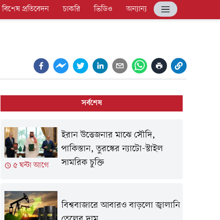
বিশেষ প্রতিবেদন
চাকরি
ভিডিও
অন্যান্য
সর্বশেষ
ইরান উত্তেজনার মাঝে সৌদি,
পাকিস্তান, তুরস্কের ন্যাটো-স্টাইল
সামরিক চুক্তি
৫ ঘন্টা আগে
বিশ্ববাজারে আবারও বাড়লো জ্বালানি
তেলের দাম