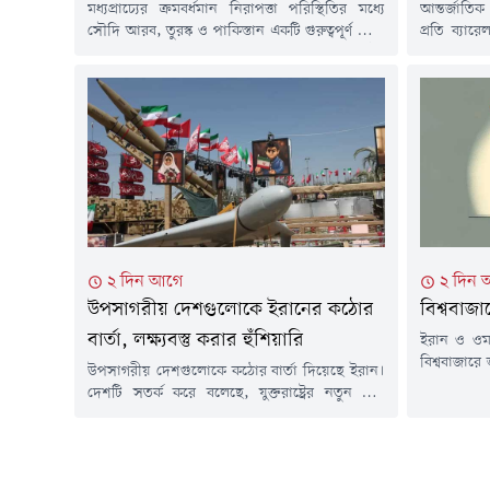
মধ্যপ্রাচ্যের ক্রমবর্ধমান নিরাপত্তা পরিস্থিতির মধ্যে
আন্তর্জাতিক
সৌদি আরব, তুরস্ক ও পাকিস্তান একটি গুরুত্বপূর্ণ যৌথ
প্রতি ব্যা
প্রতিরক্ষা চুক্তিতে সই করেছে। মক্কায় অনুষ্ঠিত
ফার্স বার্
উচ্চপর্যায়ের বৈঠকে তিন দেশের শীর্ষ নেতারা এ চুক্তির
ইসরাইলি এব
অনুমোদন দেন। বিশ্লেষকদের মতে, এই সমঝোতা শুধু
হরমুজ প্রণা
তিন দেশের সামরিক সহযোগিতা আরও জোরদার
একটি খসড়া
করবে না, বরং মধ্যপ্রাচ্যের ভূরাজনৈতিক ভারসাম্যেও
সংসদীয় কমি
উল্লেখযোগ্য প্রভাব ফেলতে পারে।চুক্তির...
মানদণ্ড ব্রেন
২ দিন আগে
২ দিন 
উপসাগরীয় দেশগুলোকে ইরানের কঠোর
বিশ্ববাজ
বার্তা, লক্ষ্যবস্তু করার হুঁশিয়ারি
ইরান ও ওম
বিশ্ববাজারে
উপসাগরীয় দেশগুলোকে কঠোর বার্তা দিয়েছে ইরান।
যুদ্ধের অবস
দেশটি সতর্ক করে বলেছে, যুক্তরাষ্ট্রের নতুন করে
লক্ষ্যে যুক্ত
যেকোনো হামলার প্রতিশোধ হিসেবে অঞ্চলজুড়ে
তৈরি হতে প
গুরুত্বপূর্ণ জ্বালানি অবকাঠামোকে লক্ষ্যবস্তু করা হবে।
করছেন বিন
সংশ্লিষ্ট পাঁচটি সূত্রের বরাতে বুধবার (৫ আগস্ট) বার্তা
প্রতিবেদনে ব
সংস্থা রয়টার্সের এক প্রতিবেদনে এ তথ্য জানানো