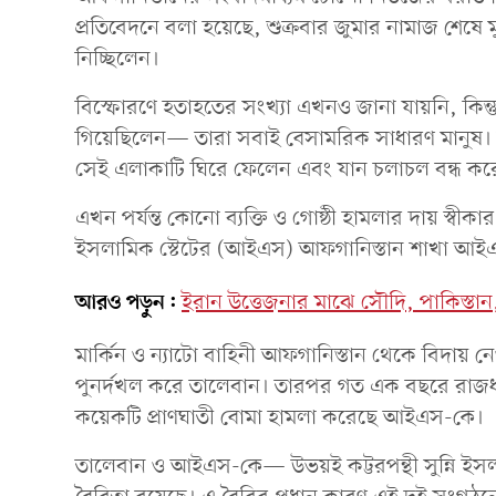
প্রতিবেদনে বলা হয়েছে, শুক্রবার জুমার নামাজ শেষে ম
নিচ্ছিলেন।
বিস্ফোরণে হতাহতের সংখ্যা এখনও জানা যায়নি, কিন্
গিয়েছিলেন— তারা সবাই বেসামরিক সাধারণ মানুষ। 
সেই এলাকাটি ঘিরে ফেলেন এবং যান চলাচল বন্ধ কর
এখন পর্যন্ত কোনো ব্যক্তি ও গোষ্ঠী হামলার দায় স্বীকার
ইসলামিক স্টেটের (আইএস) আফগানিস্তান শাখা আই
আরও পড়ুন:
ইরান উত্তেজনার মাঝে সৌদি, পাকিস্তান, ত
মার্কিন ও ন্যাটো বাহিনী আফগানিস্তান থেকে বিদায় 
পুনর্দখল করে তালেবান। তারপর গত এক বছরে রাজধ
কয়েকটি প্রাণঘাতী বোমা হামলা করেছে আইএস-কে।
তালেবান ও আইএস-কে— উভয়ই কট্টরপন্থী সুন্নি ইসল