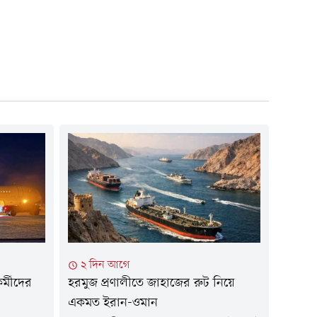
২ দিন আগে
কর্মীদের
হরমুজ প্রণালীতে জাহাজের রুট নিয়ে
একমত ইরান-ওমান