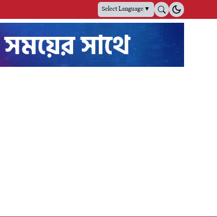
Select Language
▼