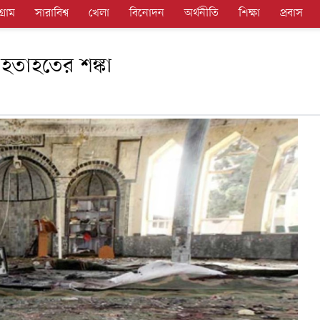
গ্রাম
সারাবিশ্ব
খেলা
বিনোদন
অর্থনীতি
শিক্ষা
প্রবাস
হতাহতের শঙ্কা