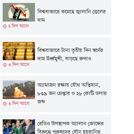
বিশ্ববাজারে কমেছে জ্বালানি তেলের
দাম
২ দিন আগে
বিশ্ববাজারে টানা তৃতীয় দিন স্বর্ণের
দাম ঊর্ধ্বমুখী, বাড়ছে রুপাও
৩ দিন আগে
অ্যামাজন রক্ষায় যৌথ অভিযান,
৮৩৯ জন গ্রেপ্তার ও ২৮ কোটি ডলার
জব্দ
৩ দিন আগে
রেডিও উপস্থাপক অ্যালান জোন্সের
বিরুদ্ধে পুরুষদের যৌন হয়রানির