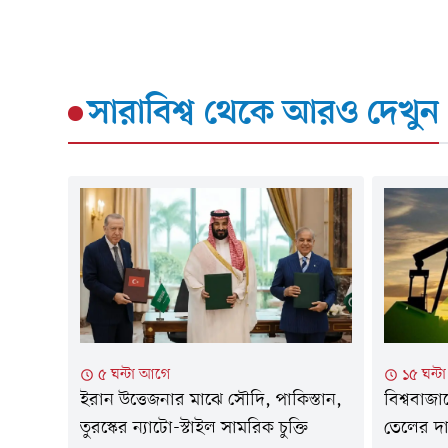
সারাবিশ্ব
থেকে আরও দেখুন
৫ ঘন্টা আগে
১৫ ঘন্
ইরান উত্তেজনার মাঝে সৌদি, পাকিস্তান,
বিশ্ববাজ
তুরস্কের ন্যাটো-স্টাইল সামরিক চুক্তি
তেলের দ