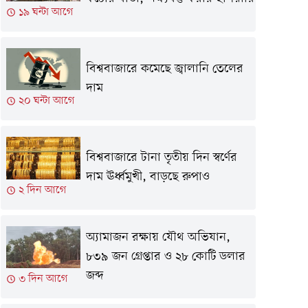
১৯ ঘন্টা আগে
বিশ্ববাজারে কমেছে জ্বালানি তেলের
দাম
২০ ঘন্টা আগে
বিশ্ববাজারে টানা তৃতীয় দিন স্বর্ণের
দাম ঊর্ধ্বমুখী, বাড়ছে রুপাও
২ দিন আগে
অ্যামাজন রক্ষায় যৌথ অভিযান,
৮৩৯ জন গ্রেপ্তার ও ২৮ কোটি ডলার
জব্দ
৩ দিন আগে