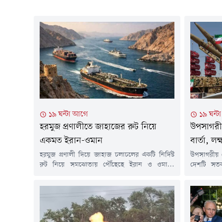
১৯ ঘন্টা আগে
১৯ ঘন্
হরমুজ প্রণালীতে জাহাজের রুট নিয়ে
উপসাগরী
একমত ইরান-ওমান
বার্তা, লক্
হরমুজ প্রণালী দিয়ে জাহাজ চলাচলের একটি নির্দিষ্ট
উপসাগরীয় 
রুট নিয়ে সমঝোতায় পৌঁছেছে ইরান ও ওমান।
দেশটি সতর্
তেহরানের দাবি, এই চুক্তির সঙ্গে যুক্তরাষ্ট্রের কোনো
যেকোনো হা
সংশ্লিষ্টতা নেই। তবে মার্কিন প্রেসিডেন্ট ডোনাল্ড ট্রাম্প
গুরুত্বপূর্ণ
দাবি করেছেন যে যুক্তরাষ্ট্রের সঙ্গে হরমুজ নিয়ে
সংশ্লিষ্ট পা
আলোচনা বেশ ভালোভাবে এগোচ্ছে।বুধবার (৫
সংস্থা রয়
আগস্ট) ইরান ও ওমান প্রণালীটির মধ্য দিয়ে প্রস্তাবিত
হয়েছে।সূত