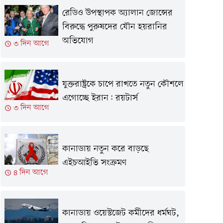
রেডিও উপস্থাপক অ্যালান জোন্সের
বিরুদ্ধে পুরুষদের যৌন হয়রানির
অভিযোগ
৩ দিন আগে
যুক্তরাষ্ট্রকে চাপে রাখতে নতুন কৌশলে
এগোচ্ছে ইরান: রয়টার্স
৩ দিন আগে
কানাডায় নতুন করে বাড়ছে
এইচআইভি সংক্রমণ
৪ দিন আগে
কানাডায় ওয়েস্টজেট কর্মীদের ধর্মঘট,