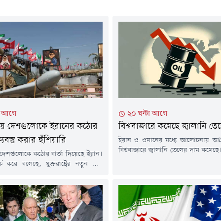
টা আগে
২০ ঘন্টা আগে
য় দেশগুলোকে ইরানের কঠোর
বিশ্ববাজারে কমেছে জ্বালানি ত
ষ্যবস্তু করার হুঁশিয়ারি
ইরান ও ওমানের মধ্যে আলোচনায় অগ্
বিশ্ববাজারে জ্বালানি তেলের দাম কমেছে
দেশগুলোকে কঠোর বার্তা দিয়েছে ইরান।
যুদ্ধের অবসান ঘটিয়ে হরমুজ প্রণালী আব
ক করে বলেছে, যুক্তরাষ্ট্রের নতুন করে
লক্ষ্যে যুক্তরাষ্ট্র-ইরানের মধ্যে শান্তি চু
মলার প্রতিশোধ হিসেবে অঞ্চলজুড়ে
তৈরি হতে পারে কি না, তা নিবিড়ভাবে
 জ্বালানি অবকাঠামোকে লক্ষ্যবস্তু করা হবে।
করছেন বিনিয়োগকারীরা।বার্তাসংস্থা
ঁচটি সূত্রের বরাতে বুধবার (৫ আগস্ট) বার্তা
প্রতিবেদনে বলা হয়েছে, বৃহস্পতিবার (৬ আগ
টার্সের এক প্রতিবেদনে এ তথ্য জানানো
ক্রুডের দাম ৩৭ সেন্ট...
্রগুলো জানিয়েছে, ২৮ জুলাই মার্কিন