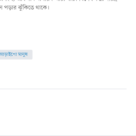
ধসে পড়ার ঝুঁকিতে থাকে।
আড়াইশো মানুষ