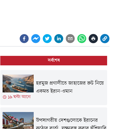
সর্বশেষ
হরমুজ প্রণালীতে জাহাজের রুট নিয়ে
একমত ইরান-ওমান
১৯ ঘন্টা আগে
উপসাগরীয় দেশগুলোকে ইরানের
কঠোর বার্তা, লক্ষ্যবস্তু করার হুঁশিয়ারি