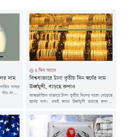
২ দিন আগে
েলের দাম
বিশ্ববাজারে টানা তৃতীয় দিন স্বর্ণের দাম
ঊর্ধ্বমুখী, বাড়ছে রুপাও
রগতির খবরে
। পাঁচ মাসের
আন্তর্জাতিক বাজারে টানা তৃতীয় দিনের মতো বেড়েছে
ার চালু করার
স্বর্ণের দাম। একই সাথে ঊর্ধ্বমুখী রয়েছে রুপাসহ
ক্তির সম্ভাবনা
অন্যান্য মূল্যবান ধাতুর দামও। মার্কিন ডলারের দর
 পর্যবেক্ষণ
কিছুটা দুর্বল হওয়া এবং তেলের দাম কমে আসার
 রয়টার্সের
প্রভাবে স্বর্ণের বাজারে এই ঊর্ধ্বগতি দেখা গেছে।
স্ট) ব্রেন্ট
এদিকে যুক্তরাষ্ট্রের সুদের হার নিয়ে ভবিষ্যৎ সিদ্ধান্তের
ইঙ্গিত পেতে বিনিয়োগকারীদের নজর এখন দেশটির