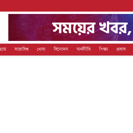
গ্রাম
সারাবিশ্ব
খেলা
বিনোদন
অর্থনীতি
শিক্ষা
প্রবাস