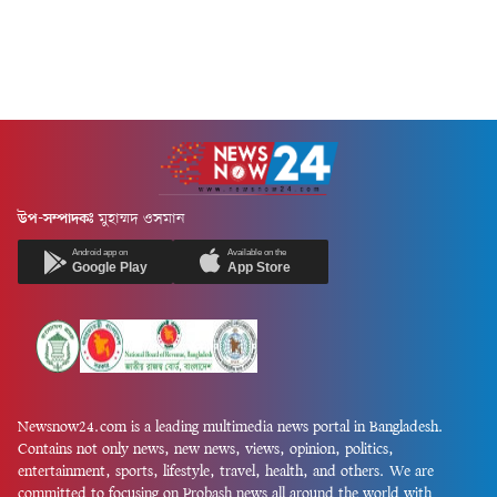
উপ-সম্পাদকঃ
মুহাম্মদ ওসমান
Android app on
Available on the
Google Play
App Store
Newsnow24.com is a leading multimedia news portal in Bangladesh.
Contains not only news, new news, views, opinion, politics,
entertainment, sports, lifestyle, travel, health, and others. We are
committed to focusing on Probash news all around the world with