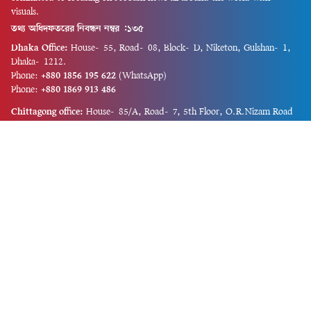
visuals.
তথ্য অধিদফতরের নিবন্ধন নম্বর :১৩৫
Dhaka Office:
House-55, Road-08, Block-D, Niketon, Gulshan-1,
Dhaka-1212.
Phone:
+880 1856 195 622
(WhatsApp)
Phone:
+880 1869 913 486
Chittagong office:
House-85/A, Road-7, 5th Floor, O.R.Nizam Road
R/A, 15 No. Bagmoniram,Panchlaish, Chattogram 4000.
Phone:
+880 1850 414 847
Phone:
+880 1313 427 319
Email:
newsnow24official@gmail.com
Design and Developed by
Md. Asif Iqbal
Privacy Policy
Contact Us