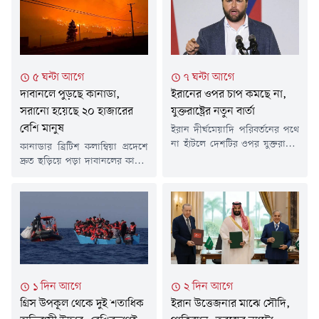
৫ ঘন্টা আগে
৭ ঘন্টা আগে
দাবানলে পুড়ছে কানাডা,
ইরানের ওপর চাপ কমছে না,
সরানো হয়েছে ২০ হাজারের
যুক্তরাষ্ট্রের নতুন বার্তা
বেশি মানুষ
ইরান দীর্ঘমেয়াদি পরিবর্তনের পথে
না হাঁটলে দেশটির ওপর যুক্তরাষ্ট্রের
কানাডার ব্রিটিশ কলাম্বিয়া প্রদেশে
চাপ অব্যাহত থাকবে বলে
দ্রুত ছড়িয়ে পড়া দাবানলের কারণে
জানিয়েছেন মার্কিন ভাইস
২০ হাজারের বেশি মানুষকে
প্রেসিডেন্ট জেডি ভ্যান্স। তাঁর ভাষ্য,
নিরাপদ স্থানে সরিয়ে নেওয়া
ওয়াশিংটন এখন পর্যবেক্ষণ করছে,
হয়েছে।শনিবার (৮ আগস্ট)
ইরান যুক্তরাষ্ট্রের সাথে সম্পর্ক
প্রদেশটিতে জরুরি অবস্থা জারি করা
উন্নয়নের জন্য প্রয়োজনীয় পরিবর্তন
হয়। আগুন নিয়ন্ত্রণের বাইরে চলে
আনতে প্রস্তুত কি না।ফক্স নিউজকে
যাওয়ায় বেশ কয়েকটি এলাকার
দেওয়া এক সাক্ষাৎকারে ভ্যান্স
বাসিন্দাদের বাড়ি ছাড়ার নির্দেশ
বলেন, ইরান যদি এমন পরিবর্তনে
দেওয়া হয়েছে। খবর দ্য টাইমস
১ দিন আগে
২ দিন আগে
রাজি না হয়,...
অব ইন্ডিয়ার।'বাল্ড রেঞ্জ' নামে
গ্রিস উপকূল থেকে দুই শতাধিক
ইরান উত্তেজনার মাঝে সৌদি,
দাবানলটি রাতারাতি প্রায়...