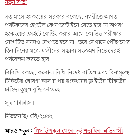
নতুন বার্তা
গত মাসে হংকংয়ের সরকার বলেছে, নগরীতে আগত
পর্যটকদের হোটেল কোয়ারেন্টাইনে যেতে হবে না অথবা
হংকংয়ের ফ্লাইটে বোর্ডিং করার আগে কোভিড পরীক্ষার
নেগেটিভ সনদও দেখাতে হবে না। তবে সেখানে পৌঁছানোর
তিন দিনের মধ্যে যাত্রীদের সম্ভাব্য সংক্রমণ নিজেদেরই
পর্যবেক্ষণ করতে হবে।
বিবিসি বলছে, করোনা বিধি-নিষেধ বাতিল এবং বিনামূল্যে
টিকিটের ঘোষণা আসার পর হংকংয়ের ফ্লাইটের টিকিটের
চাহিদা তুমুল বৃদ্ধি পেয়েছে।
সূত্র: বিবিসি।
নিউজনাউ/এবি/২০২২
আরও পড়ুন:
গ্রিস উপকূল থেকে দুই শতাধিক অভিবাসী