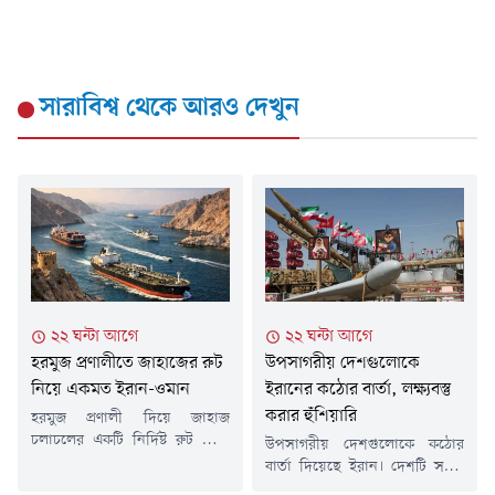
সারাবিশ্ব
থেকে আরও দেখুন
২২ ঘন্টা আগে
২২ ঘন্টা আগে
হরমুজ প্রণালীতে জাহাজের রুট
উপসাগরীয় দেশগুলোকে
নিয়ে একমত ইরান-ওমান
ইরানের কঠোর বার্তা, লক্ষ্যবস্তু
করার হুঁশিয়ারি
হরমুজ প্রণালী দিয়ে জাহাজ
চলাচলের একটি নির্দিষ্ট রুট নিয়ে
উপসাগরীয় দেশগুলোকে কঠোর
সমঝোতায় পৌঁছেছে ইরান ও
বার্তা দিয়েছে ইরান। দেশটি সতর্ক
ওমান। তেহরানের দাবি, এই চুক্তির
করে বলেছে, যুক্তরাষ্ট্রের নতুন করে