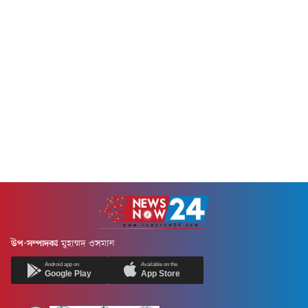
জ্বালানি অবকাঠামোকে কৌশলগত
নতুন সংক্রমণ প্রায় ২৩ শতাংশ
চাপের হাতিয়ার হিসেবে ব্যবহার
বৃদ্ধি পেয়েছে। এতে দীর্ঘদিনের
করে ওয়াশিংটনকে ছাড় দিতে বাধ্য
অর্জিত সাফল্য হুমকির মুখে পড়েছে
করার চেষ্টা করছে ইরান।
বলে সতর্ক করেছেন জনস্বাস্থ্য
উপসাগরীয় অঞ্চলের কর্মকর্তা ও
বিশেষজ্ঞরা।কানাডার পাবলিক
বিশ্লেষকদের বরাতে আন্তর্জাতিক
হেলথ এজেন্সির মডেলিং তথ্য
সংবাদ সংস্থা রয়টার্সের এক
অনুযায়ী, ২০২৪ সালে দেশটিতে
প্রতিবেদনে এমন দাবি করা হয়েছে।
আনুমানিক ২...
প্রতিবেদনে বলা হয়েছে, পূর্ণাঙ্গ
যুদ্ধের পথে না গিয়ে...
উপ-সম্পাদকঃ
মুহাম্মদ ওসমান
Android app on
Available on the
Google Play
App Store