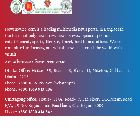
Newsnow24.com is a leading multimedia news portal in Bangladesh.
Contains not only news, new news, views, opinion, politics,
entertainment, sports, lifestyle, travel, health, and others. We are
committed to focusing on Probash news all around the world with
visuals.
তথ্য অধিদফতরের নিবন্ধন নম্বর :১৩৫
Dhaka Office:
House-55, Road-08, Block-D, Niketon, Gulshan-1,
Dhaka-1212.
Phone:
+880 1856 195 622
(WhatsApp)
Phone:
+880 1869 913 486
Chittagong office:
House-85/A, Road-7, 5th Floor, O.R.Nizam Road
R/A, 15 No. Bagmoniram,Panchlaish, Chattogram 4000.
Phone:
+880 1850 414 847
Phone:
+880 1313 427 319
Email:
newsnow24official@gmail.com