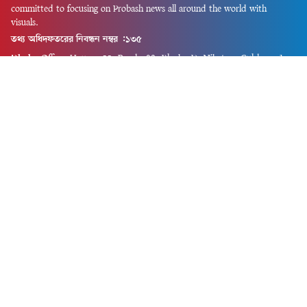
committed to focusing on Probash news all around the world with
visuals.
তথ্য অধিদফতরের নিবন্ধন নম্বর :১৩৫
Dhaka Office:
House-55, Road-08, Block-D, Niketon, Gulshan-1,
Dhaka-1212.
Phone:
+880 1856 195 622
(WhatsApp)
Phone:
+880 1869 913 486
Chittagong office:
House-85/A, Road-7, 5th Floor, O.R.Nizam Road
R/A, 15 No. Bagmoniram,Panchlaish, Chattogram 4000.
Phone:
+880 1850 414 847
Phone:
+880 1313 427 319
Email:
newsnow24official@gmail.com
Design and Developed by
Md. Asif Iqbal
Privacy Policy
Contact Us