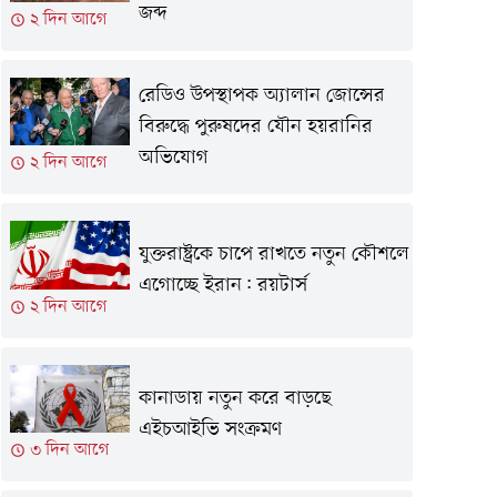
জব্দ
২ দিন আগে
রেডিও উপস্থাপক অ্যালান জোন্সের
বিরুদ্ধে পুরুষদের যৌন হয়রানির
অভিযোগ
২ দিন আগে
যুক্তরাষ্ট্রকে চাপে রাখতে নতুন কৌশলে
এগোচ্ছে ইরান: রয়টার্স
২ দিন আগে
কানাডায় নতুন করে বাড়ছে
এইচআইভি সংক্রমণ
৩ দিন আগে