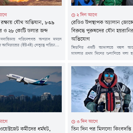
আগে
২ দিন আগে
 রক্ষায় যৌথ অভিযান, ৮৩৯
রেডিও উপস্থাপক অ্যালান জোন্স
তার ও ২৮ কোটি ডলার জব্দ
বিরুদ্ধে পুরুষদের যৌন হয়রানি
অভিযোগ
বাহিকায় পরিবেশগত অপরাধ দমনে
ব আমিরাতের (ইউএই) নেতৃত্বে পরিচালিত
সিডনির একটি আদালতে বহুল আ
ক অভিযান 'অপারেশন গ্রিন শিল্ড ২০২৬'
মামলার প্রথম দিনের শুনানিতে বলা হয়ে
সাফল্য অর্জন করেছে। মাত্র ১৭ দিনে
সম্প্রচারক অ্যালান জোন্স গাড়ি চালা
িযান, ৮৩৯ জন গ্রেপ্তার এবং ২৮ কোটি
পুরুষের যৌনাঙ্গ স্পর্শ করেছিলেন এবং 
েশি সম্পদ জব্দ করা হয়েছে ।এই
আরো কয়েকজনকে চুমু খাওয়ার চেষ্টা
লাফল ঘোষণা করে উপ-প্রধানমন্ত্রী ও
প্রভাবশালী এই সংবাদ ব্যক্তিত্ব এবং অ
ত্রী লেফটেন্যান্ট জেনারেল শেখ সাইফ...
জাতীয় রাগবি দলের সাবেক কোচ ছয়
ওপর যৌন নিপীড়নের ২০টি এবং...
 আগে
৩ দিন আগে
য়েস্টজেট কর্মীদের ধর্মঘট,
তিন দিন পর মিললো কিংবদন্তি