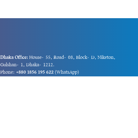
Dhaka Office:
House-55, Road-08, Block-D, Niketon,
Gulshan-1, Dhaka-1212.
Phone:
+880 1856 195 622
(WhatsApp)
Phone:
+880 1869 913 486
Chittagong office:
House-85/A, Road-7, 5th Floor,
O.R.Nizam Road R/A, 15 No. Bagmoniram,Panchlaish,
Chattogram 4000.
Phone:
+880 1850 414 847
Phone:
+880 1313 427 319
Email:
newsnow24official@gmail.com