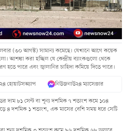
ঙ্গলবার (৩০ আগস্ট) সামান্য কমেছে। যেখানে আগে কয়েক
 আশঙ্কা করা হচ্ছিল যে কেন্দ্রীয় ব্যাংকগুলো থেকে
কারণ হতে পারে এবং জ্বালানির চাহিদা কমিয়ে দিতে পারে।
২৪ হোয়াটসঅ্যাপ
নিউজনাউ২৪ ম্যাসেঞ্জার
্রুডের দাম ৮১ সেন্ট বা শূন্য দশমিক ৭ শতাংশ কমে ১০৪
বাড়ে ৪ দশমিক ১ শতাংশ, এক মাসের বেশি সময় ধরে সেটি
্ট বা শূন্য দশমিক ৩ শতাংশ কমে ৯৬ দশমিক ৬৮ ডলারে