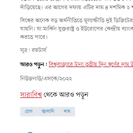
দাঁড়িয়েছে। এর আগের দফায় এটির দাম ৪ দশমিক ২ 
বিশ্বের অনেক বড় অর্থনীতিতে মূল্যস্ফীতি দুই ডিজিটের
যায়নি। যা মার্কিন যুক্তরাষ্ট্র ও ইউরোপের কেন্দ্রীয়
করতে পারে।
সূত্র: রয়টার্স
আরও পড়ুন:
বিশ্ববাজারে টানা তৃতীয় দিন স্বর্ণের দাম 
নিউজনাউ/এসকে/২০২২
সারাবিশ্ব
থেকে আরও পড়ুন
তেল
জ্বালানি
দাম