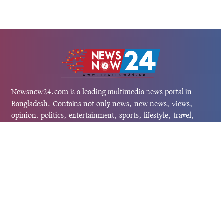
Newsnow24.com is a leading multimedia news portal in
Bangladesh. Contains not only news, new news, views,
opinion, politics, entertainment, sports, lifestyle, travel,
health, and others. We are committed to focusing on
Probash news all around the world with visuals.
তথ্য অধিদফতরের নিবন্ধন নম্বর :১৩৫