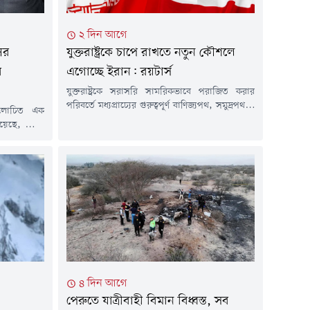
২ দিন আগে
ের
যুক্তরাষ্ট্রকে চাপে রাখতে নতুন কৌশলে
র
এগোচ্ছে ইরান: রয়টার্স
যুক্তরাষ্ট্রকে সরাসরি সামরিকভাবে পরাজিত করার
পরিবর্তে মধ্যপ্রাচ্যের গুরুত্বপূর্ণ বাণিজ্যপথ, সমুদ্রপথ ও
লোচিত এক
জ্বালানি অবকাঠামোকে কৌশলগত চাপের হাতিয়ার
ছে, জ্যেষ্ঠ
হিসেবে ব্যবহার করে ওয়াশিংটনকে ছাড় দিতে বাধ্য
নোর সময় দুই
করার চেষ্টা করছে ইরান। উপসাগরীয় অঞ্চলের
সম্মতি ছাড়াই
কর্মকর্তা ও বিশ্লেষকদের বরাতে আন্তর্জাতিক সংবাদ
 করেছিলেন।
সংস্থা রয়টার্সের এক প্রতিবেদনে এমন দাবি করা
স্ট্রেলিয়ার
হয়েছে।প্রতিবেদনে বলা হয়েছে, পূর্ণাঙ্গ যুদ্ধের পথে না
জন পুরুষের
গিয়ে...
৪ দিন আগে
পেরুতে যাত্রীবাহী বিমান বিধ্বস্ত, সব