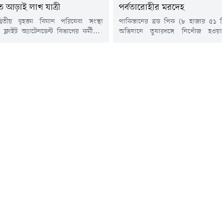
তে আড়াই লাখ যাত্রী
পর্বতারোহীর মরদেহ
বিতীয় বৃহত্তম বিমান পরিষেবা সংস্থা
পাকিস্তানের ব্রড পিক (৮ হাজার ৫১ ম
 ফ্লাইট অ্যাটেনডেন্ট বিভাগের কর্মীদের
অভিযানে তুষারধসে নিখোঁজ হওয়া 
ণে গ্রাউন্ডেড বা স্থবির অবস্থায় আছে প্রায়
নেপালি পর্বতারোহী ও ব্রিটিশ রয়্যাল ফ
। এতে ভোগান্তিতে পড়েছেন কমপক্ষে ২
সদস্য নির্মল পূরজার মরদেহ তিন দিন প
র জন যাত্রী।বিমান পরিষেবা সংস্থার যে
হয়েছে। তবে তাঁর সাথে নিখোঁজ হওয়
ড়োজাহাজের কেবিন অপারেশন অর্থাৎ
আরোহীর এখনো কোনো সন্ধান পাওয়া
য় যাত্রীদের নিরাপত্তা, সুরক্ষা ও আরাম
বৃহস্পতিবার অভিযানের সময় নির্
র দায়িত্বে থাকেন,...
নেতৃত্বাধীন দলটি...