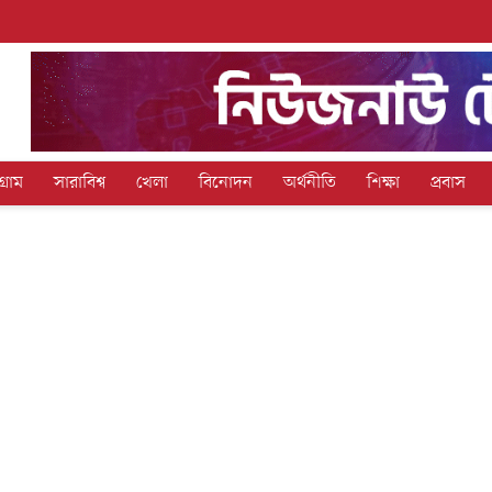
গ্রাম
সারাবিশ্ব
খেলা
বিনোদন
অর্থনীতি
শিক্ষা
প্রবাস