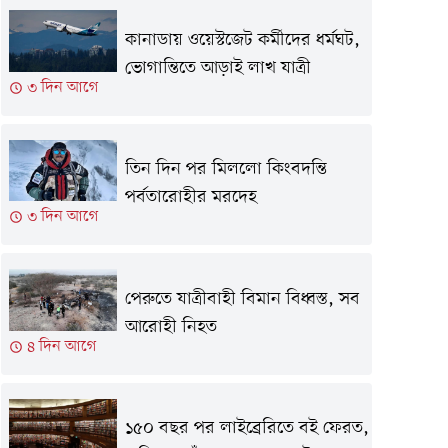
কানাডায় ওয়েস্টজেট কর্মীদের ধর্মঘট,
ভোগান্তিতে আড়াই লাখ যাত্রী
৩ দিন আগে
তিন দিন পর মিললো কিংবদন্তি
পর্বতারোহীর মরদেহ
৩ দিন আগে
পেরুতে যাত্রীবাহী বিমান বিধ্বস্ত, সব
আরোহী নিহত
৪ দিন আগে
১৫০ বছর পর লাইব্রেরিতে বই ফেরত,