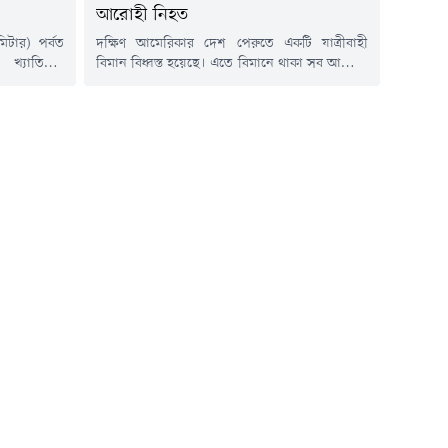
আরোহী নিহত
িটার) পর্বত
দক্ষিণ আমেরিকার দেশ পেরুতে একটি যাত্রীবাহী
খ্যাতিমান
বিমান বিধ্বস্ত হয়েছে। এতে বিমানে থাকা সব আরোহী
োর্সের সাবেক
নিহত হয়েছেন। জনপ্রিয় একটি পর্যটন এলাকা
র উদ্ধার করা
পরিদর্শনের সময় বিমানটি দুর্ঘটনার কবলে পড়ে।
া আরও পাঁচ
রবিবার (২ আগস্ট) কাতারভিত্তিক সংবাদমাধ্যম আল
 যায়নি।গত
জাজিরার এক প্রতিবেদনে এ তথ্য জানানো হয়েছে।
মল পূরজার
পুলিশ জানিয়েছে, পেরুর নাজকা লাইনস পরিদর্শনে
যাওয়া একটি ছোট বিমান বিধ্বস্ত হয়েছে। এতে...