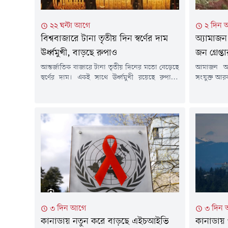
২২ ঘন্টা আগে
২ দিন 
বিশ্ববাজারে টানা তৃতীয় দিন স্বর্ণের দাম
অ্যামাজন
ঊর্ধ্বমুখী, বাড়ছে রুপাও
জন গ্রেপ্
আন্তর্জাতিক বাজারে টানা তৃতীয় দিনের মতো বেড়েছে
আমাজন অব
স্বর্ণের দাম। একই সাথে ঊর্ধ্বমুখী রয়েছে রুপাসহ
সংযুক্ত আর
অন্যান্য মূল্যবান ধাতুর দামও। মার্কিন ডলারের দর
আন্তর্জাতি
কিছুটা দুর্বল হওয়া এবং তেলের দাম কমে আসার
অভূতপূর্ব 
প্রভাবে স্বর্ণের বাজারে এই ঊর্ধ্বগতি দেখা গেছে।
১,০৪৫টি অভ
এদিকে যুক্তরাষ্ট্রের সুদের হার নিয়ে ভবিষ্যৎ সিদ্ধান্তের
ডলারের ব
ইঙ্গিত পেতে বিনিয়োগকারীদের নজর এখন দেশটির
অভিযানের ফ
আসন্ন...
স্বরাষ্ট্রমন্
৩ দিন আগে
৩ দিন
কানাডায় নতুন করে বাড়ছে এইচআইভি
কানাডায় ও