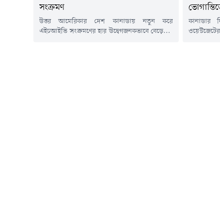
সংক্রমণ
ভোগান্তি
উত্তর আমেরিকার দেশ কানাডায় নতুন করে
কানাডার দ্
এইচআইভি সংক্রমণের হার উদ্বেগজনকভাবে বেড়েছে।
ওয়েস্টজেটের
দেশটির সরকারি তথ্য অনুযায়ী, ২০২২ সালের
ধর্মঘটের কার
তুলনায় ২০২৪ সালে নতুন সংক্রমণ প্রায় ২৩ শতাংশ
৬০০ ফ্লাইট
বৃদ্ধি পেয়েছে। এতে দীর্ঘদিনের অর্জিত সাফল্য হুমকির
লাখ ৫০ হাজা
মুখে পড়েছে বলে সতর্ক করেছেন জনস্বাস্থ্য
কর্মীরা উ
বিশেষজ্ঞরা।কানাডার পাবলিক হেলথ এজেন্সির
ফ্লাইটের সম
মডেলিং তথ্য অনুযায়ী, ২০২৪ সালে দেশটিতে
নিশ্চিত করা
আনুমানিক ২...