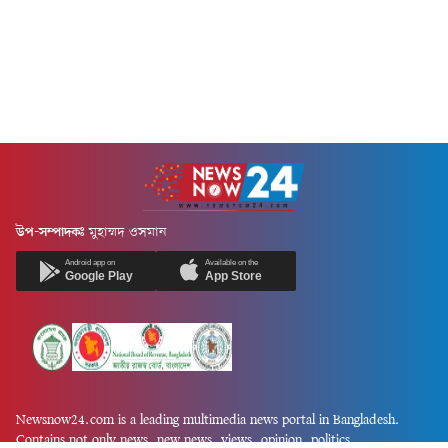
উপ-সম্পাদকঃ
মুহাম্মদ ওসমান
Android app on
Available on the
Google Play
App Store
Newsnow24.com is a leading multimedia news portal in Bangladesh.
Contains not only news, new news, views, opinion, politics,