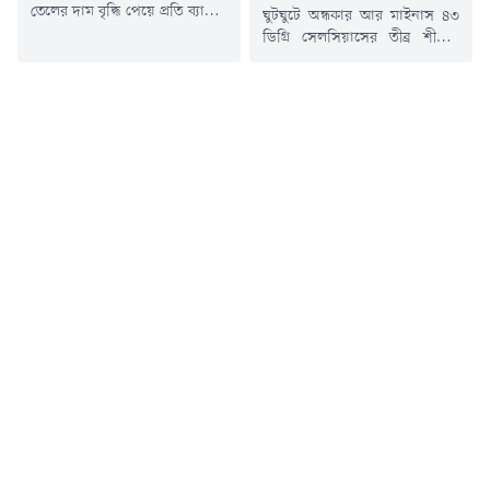
তেলের দাম বৃদ্ধি পেয়ে প্রতি ব্যারেল
ঘুটঘুটে অন্ধকার আর মাইনাস ৪৩
দর ৮২ ডলার ছাড়িয়ে গেছে।
ডিগ্রি সেলসিয়াসের তীব্র শীতের
ইরানের ফার্স বার্তা সংস্থার বরাতে
মধ্যে অ্যান্টার্কটিকায় অভাবনীয়
জানা গেছে, মার্কিন, ইসরাইলি এবং
দুঃসাহসিক উদ্ধার অভিযান
অন্যান্য 'শত্রুভাবাপন্ন' জাহাজকে
চালিয়েছে একটি অস্ট্রেলীয়
হরমুজ প্রণালি অতিক্রম করতে না
বিমানকর্মী দল। যুক্তরাষ্ট্রের
দেওয়ার প্রস্তাবসহ একটি খসড়া
অ্যান্টার্কটিক অভিযানের অসুস্থ এক
বিল পর্যালোচনা করছে দেশটির
সদস্যকে জরুরি চিকিৎসাসেবা দিতে
একটি সংসদীয় কমিটি।বৃহস্পতিবার
এই জটিল ও ঝুঁকিপূর্ণ বিমান মিশন
(৬ আগস্ট) আন্তর্জাতিক মানদণ্ড
পরিচালনা করা হয়।অস্ট্রেলিয়ার
ব্রেন্ট ক্রুডের দর...
বিমান পরিবহন সংস্থা স্কাইট্রেডার্স
জানায়, ম্যাকমুর্ডো স্টেশন থেকে
জরুরি ভিত্তিতে এক রোগীকে...