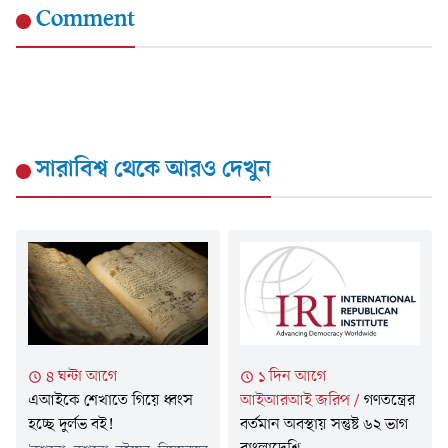
Comment
সারাবিশ্ব
থেকে আরও দেখুন
৪ ঘন্টা আগে
১ দিন আগে
এআইকে শেখাতে গিয়ে ধ্বংস
আইআরআই জরিপ
/
গণতন্ত্রের
হচ্ছে দুর্লভ বই!
বর্তমান অবস্থায় সন্তুষ্ট ৬২ ভাগ