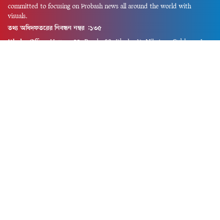
committed to focusing on Probash news all around the world with
visuals.
তথ্য অধিদফতরের নিবন্ধন নম্বর :১৩৫
Dhaka Office:
House-55, Road-08, Block-D, Niketon, Gulshan-1,
Dhaka-1212.
Phone:
+880 1856 195 622
(WhatsApp)
Phone:
+880 1869 913 486
Chittagong office:
House-85/A, Road-7, 5th Floor, O.R.Nizam Road
R/A, 15 No. Bagmoniram,Panchlaish, Chattogram 4000.
Phone:
+880 1850 414 847
Phone:
+880 1313 427 319
Email:
newsnow24official@gmail.com
Design and Developed by
Md. Asif Iqbal
Privacy Policy
Contact Us