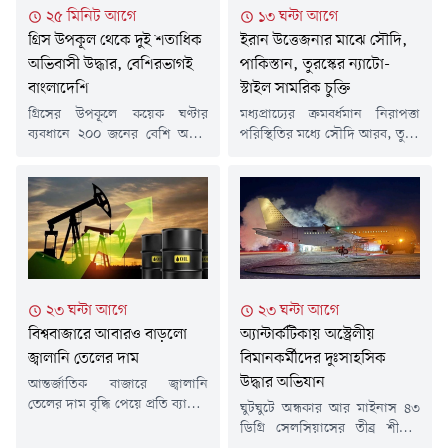
২৫ মিনিট আগে
১৩ ঘন্টা আগে
গ্রিস উপকূল থেকে দুই শতাধিক
ইরান উত্তেজনার মাঝে সৌদি,
অভিবাসী উদ্ধার, বেশিরভাগই
পাকিস্তান, তুরস্কের ন্যাটো-
বাংলাদেশি
স্টাইল সামরিক চুক্তি
গ্রিসের উপকূলে কয়েক ঘণ্টার
মধ্যপ্রাচ্যের ক্রমবর্ধমান নিরাপত্তা
ব্যবধানে ২০০ জনের বেশি অবৈধ
পরিস্থিতির মধ্যে সৌদি আরব, তুরস্ক
অভিবাসীকে উদ্ধার করেছে দেশটির
ও পাকিস্তান একটি গুরুত্বপূর্ণ যৌথ
কোস্ট গার্ড। উদ্ধার হওয়া এসব
প্রতিরক্ষা চুক্তিতে সই করেছে।
অভিবাসীর বেশির ভাগই বাংলাদেশ
মক্কায় অনুষ্ঠিত উচ্চপর্যায়ের বৈঠকে
ও সুদানের নাগরিক।গ্রিক
তিন দেশের শীর্ষ নেতারা এ চুক্তির
সংবাদমাধ্যম ডিমোক্রেটিয়ার বরাতে
অনুমোদন দেন। বিশ্লেষকদের মতে,
মিডল ইস্ট মনিটর জানিয়েছে,
এই সমঝোতা শুধু তিন দেশের
লিবিয়া উপকূল থেকে ছেড়ে আসা
সামরিক সহযোগিতা আরও
একের পর এক নৌকায় ৪৮ ঘণ্টার
জোরদার করবে না, বরং
২৩ ঘন্টা আগে
২৩ ঘন্টা আগে
কম সময়ে অন্তত ২০২ জন
মধ্যপ্রাচ্যের ভূরাজনৈতিক
বিশ্ববাজারে আবারও বাড়লো
অ্যান্টার্কটিকায় অস্ট্রেলীয়
অভিবাসী ক্রিট...
ভারসাম্যেও উল্লেখযোগ্য প্রভাব
ফেলতে পারে।চুক্তির...
জ্বালানি তেলের দাম
বিমানকর্মীদের দুঃসাহসিক
উদ্ধার অভিযান
আন্তর্জাতিক বাজারে জ্বালানি
তেলের দাম বৃদ্ধি পেয়ে প্রতি ব্যারেল
ঘুটঘুটে অন্ধকার আর মাইনাস ৪৩
দর ৮২ ডলার ছাড়িয়ে গেছে।
ডিগ্রি সেলসিয়াসের তীব্র শীতের
ইরানের ফার্স বার্তা সংস্থার বরাতে