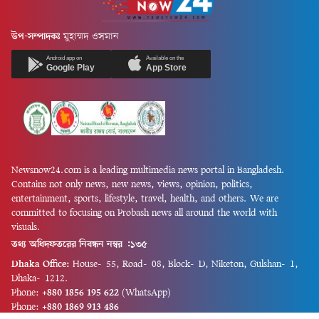
উপ-সম্পাদকঃ
মুহাম্মদ ওসমান
Android app on
Available on the
Google Play
App Store
Newsnow24.com is a leading multimedia news portal in Bangladesh.
Contains not only news, new news, views, opinion, politics,
entertainment, sports, lifestyle, travel, health, and others. We are
committed to focusing on Probash news all around the world with
visuals.
তথ্য অধিদফতরের নিবন্ধন নম্বর :১৩৫
Dhaka Office:
House-55, Road-08, Block-D, Niketon, Gulshan-1,
Dhaka-1212.
Phone:
+880 1856 195 622
(WhatsApp)
Phone:
+880 1869 913 486