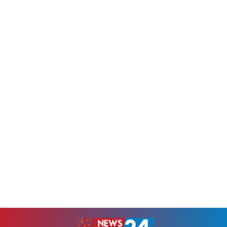
'অপারেশন গ্রিন শিল্ড ২০২৬'
গাড়ি চালানোর সময় দুই পুরুষের
অভূতপূর্ব সাফল্য অর্জন করেছে।
যৌনাঙ্গ স্পর্শ করেছিলেন এবং
মাত্র ১৭ দিনে ১,০৪৫টি অভিযান,
সম্মতি ছাড়াই আরো কয়েকজনকে
৮৩৯ জন গ্রেপ্তার এবং ২৮ কোটি
চুমু খাওয়ার চেষ্টা করেছিলেন।
ডলারের বেশি সম্পদ জব্দ করা
প্রভাবশালী এই সংবাদ ব্যক্তিত্ব এবং
হয়েছে ।এই অভিযানের ফলাফল
অস্ট্রেলিয়ার জাতীয় রাগবি দলের
ঘোষণা করে উপ-প্রধানমন্ত্রী ও
সাবেক কোচ ছয়জন পুরুষের ওপর
স্বরাষ্ট্রমন্ত্রী লেফটেন্যান্ট জেনারেল
যৌন নিপীড়নের ২০টি এবং...
শেখ সাইফ...