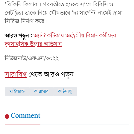
'বিকিনি কিলার'। পরবর্তীতে ২০২০ সালে বিবিসি ও
নেটফ্লিক্স তাকে নিয়ে যৌথভাবে 'দ্য সার্পেন্ট' নামেই ড্রামা
সিরিজ নির্মাণ করে।
আরও পড়ুন:
অ্যান্টার্কটিকায় অস্ট্রেলীয় বিমানকর্মীদের
দুঃসাহসিক উদ্ধার অভিযান
নিউজনাউ/এফএস/২০২২
সারাবিশ্ব
থেকে আরও পড়ুন
থাইল্যান্ড
কারাগার
কাঠমান্ডু
Comment