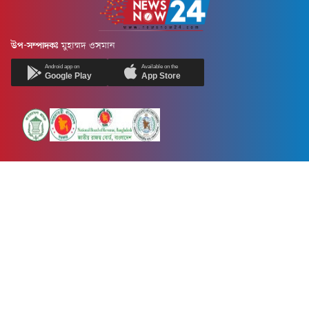
উপ-সম্পাদকঃ
মুহাম্মদ ওসমান
Android app on
Available on the
Google Play
App Store
Newsnow24.com is a leading multimedia news portal in Bangladesh.
Contains not only news, new news, views, opinion, politics,
entertainment, sports, lifestyle, travel, health, and others. We are
committed to focusing on Probash news all around the world with
visuals.
তথ্য অধিদফতরের নিবন্ধন নম্বর :১৩৫
Dhaka Office:
House-55, Road-08, Block-D, Niketon, Gulshan-1,
Dhaka-1212.
Phone:
+880 1856 195 622
(WhatsApp)
Phone:
+880 1869 913 486