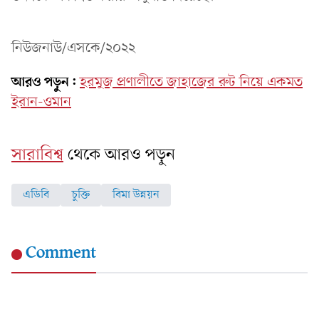
নিউজনাউ/এসকে/২০২২
আরও পড়ুন:
হরমুজ প্রণালীতে জাহাজের রুট নিয়ে একমত
ইরান-ওমান
সারাবিশ্ব
থেকে আরও পড়ুন
এডিবি
চুক্তি
বিমা উন্নয়ন
Comment