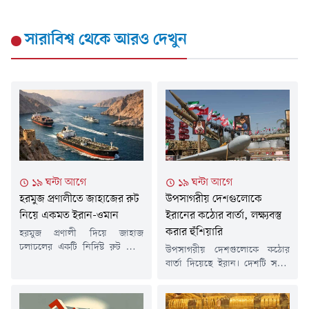
সারাবিশ্ব
থেকে আরও দেখুন
১৯ ঘন্টা আগে
১৯ ঘন্টা আগে
হরমুজ প্রণালীতে জাহাজের রুট
উপসাগরীয় দেশগুলোকে
নিয়ে একমত ইরান-ওমান
ইরানের কঠোর বার্তা, লক্ষ্যবস্তু
করার হুঁশিয়ারি
হরমুজ প্রণালী দিয়ে জাহাজ
চলাচলের একটি নির্দিষ্ট রুট নিয়ে
উপসাগরীয় দেশগুলোকে কঠোর
সমঝোতায় পৌঁছেছে ইরান ও
বার্তা দিয়েছে ইরান। দেশটি সতর্ক
ওমান। তেহরানের দাবি, এই চুক্তির
করে বলেছে, যুক্তরাষ্ট্রের নতুন করে
সঙ্গে যুক্তরাষ্ট্রের কোনো সংশ্লিষ্টতা
যেকোনো হামলার প্রতিশোধ
নেই। তবে মার্কিন প্রেসিডেন্ট
হিসেবে অঞ্চলজুড়ে গুরুত্বপূর্ণ