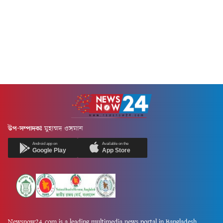
উপ-সম্পাদকঃ
মুহাম্মদ ওসমান
Android app on
Available on the
Google Play
App Store
Newsnow24.com is a leading multimedia news portal in Bangladesh.