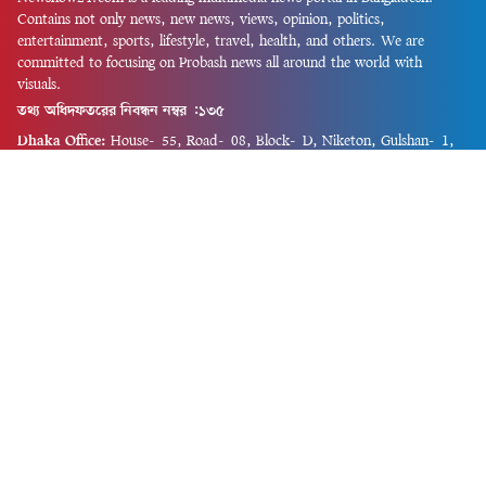
Contains not only news, new news, views, opinion, politics,
entertainment, sports, lifestyle, travel, health, and others. We are
committed to focusing on Probash news all around the world with
visuals.
তথ্য অধিদফতরের নিবন্ধন নম্বর :১৩৫
Dhaka Office:
House-55, Road-08, Block-D, Niketon, Gulshan-1,
Dhaka-1212.
Phone:
+880 1856 195 622
(WhatsApp)
Phone:
+880 1869 913 486
Chittagong office:
House-85/A, Road-7, 5th Floor, O.R.Nizam Road
R/A, 15 No. Bagmoniram,Panchlaish, Chattogram 4000.
Phone:
+880 1850 414 847
Phone:
+880 1313 427 319
Email:
newsnow24official@gmail.com
Design and Developed by
Md. Asif Iqbal
Privacy Policy
Contact Us