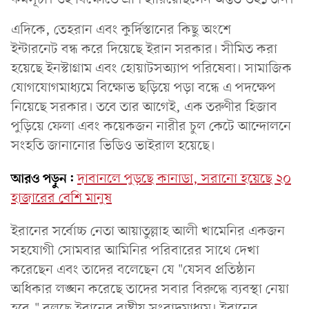
এদিকে, তেহরান এবং কুর্দিস্তানের কিছু অংশে
ইন্টারনেট বন্ধ করে দিয়েছে ইরান সরকার। সীমিত করা
হয়েছে ইনস্টাগ্রাম এবং হোয়াটসঅ্যাপ পরিষেবা। সামাজিক
যোগযোগমাধ্যমে বিক্ষোভ ছড়িয়ে পড়া বন্ধে এ পদক্ষেপ
নিয়েছে সরকার। তবে তার আগেই, এক তরুণীর হিজাব
পুড়িয়ে ফেলা এবং কয়েকজন নারীর চুল কেটে আন্দোলনে
সংহতি জানানোর ভিডিও ভাইরাল হয়েছে।
আরও পড়ুন:
দাবানলে পুড়ছে কানাডা, সরানো হয়েছে ২০
হাজারের বেশি মানুষ
ইরানের সর্বোচ্চ নেতা আয়াতুল্লাহ আলী খামেনির একজন
সহযোগী সোমবার আমিনির পরিবারের সাথে দেখা
করেছেন এবং তাদের বলেছেন যে "যেসব প্রতিষ্ঠান
অধিকার লঙ্ঘন করেছে তাদের সবার বিরুদ্ধে ব্যবস্থা নেয়া
হবে," বলছে ইরানের রাষ্ট্রীয় সংবাদমাধ্যম। ইরানের