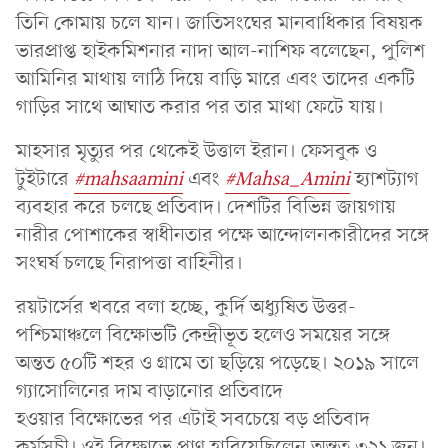
তিনি কোমায় চলে যান। জাতিসংঘের মানবাধিকার বিষয়ক
ভারপ্রাপ্ত হাইকমিশনার নাদা আল-নাশিফ বলেছেন, পুলিশ
আমিনির মাথায় লাঠি দিয়ে বাড়ি মারে এবং তাদের একটি
গাড়ির সাথে আঘাত করার পর তার মাথা ফেটে যায়।
মাহসার মৃত্যুর পর থেকেই উত্তাল ইরান। ফেসবুক ও
টুইটারে
#mahsaamini
এবং
#Mahsa_Amini
হ্যাশট্যাগ
ব্যবহার করে চলছে প্রতিবাদ। দেশটির বিভিন্ন জায়গায়
নারীর পোশাকের স্বাধীনতার পক্ষে আন্দোলনকারীদের সঙ্গে
সংঘর্ষ চলছে নিরাপত্তা বাহিনীর।​​​​​​​
রয়টার্সের খবরে বলা হচ্ছে, কুর্দি অধ্যুষিত উত্তর-
পশ্চিমাঞ্চলে বিক্ষোভটি কেন্দ্রীভূত হলেও সময়ের সঙ্গে
অন্তত ৫০টি শহর ও গ্রামে তা ছড়িয়ে পড়েছে। ২০১৯ সালে
গ্যাসোলিনের দাম বাড়ানোর প্রতিবাদে
হওয়ার বিক্ষোভের পর এটাই সবচেয়ে বড় প্রতিবাদ
কর্মসূচী। ওই বিক্ষোভে প্রাণ হারিয়েছিলেন অন্তত ৩২১ জন।