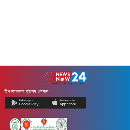
যুক্তরাষ্ট্রের সঙ্গে হরমুজ নিয়ে
অ্যান্টার্কটিক অভিযানের অসুস্থ এক
আলোচনা বেশ ভালোভাবে
সদস্যকে জরুরি চিকিৎসাসেবা দিতে
এগোচ্ছে।বুধবার (৫ আগস্ট) ইরান ও
এই জটিল ও ঝুঁকিপূর্ণ বিমান মিশন
ওমান প্রণালীটির মধ্য দিয়ে
পরিচালনা করা হয়।অস্ট্রেলিয়ার
প্রস্তাবিত শিপিং রুটের...
বিমান পরিবহন সংস্থা স্কাইট্রেডার্স
জানায়, ম্যাকমুর্ডো স্টেশন থেকে
জরুরি ভিত্তিতে এক রোগীকে...
উপ-সম্পাদকঃ
মুহাম্মদ ওসমান
Android app on
Available on the
Google Play
App Store