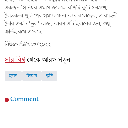
একজন সিনিয়র এমপি জালাল রশিদি কুচি প্রকাশ্যে
নৈতিকতা পুলিশের সমালোচনা করে বলেছেন, এ বাহিনী
তৈরি একটি 'ভুল' কাজ, কারণ এটি ইরানের জন্য শুধু
ক্ষতিই বয়ে এনেছে।
নিউজনাউ/একে/২০২২
সারাবিশ্ব
থেকে আরও পড়ুন
ইরান
হিজাব
কুর্দি
Comment