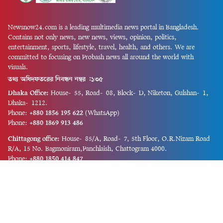
Newsnow24.com is a leading multimedia news portal in Bangladesh.
Contains not only news, new news, views, opinion, politics,
entertainment, sports, lifestyle, travel, health, and others. We are
committed to focusing on Probash news all around the world with
visuals.
তথ্য অধিদফতরের নিবন্ধন নম্বর :১৩৫
Dhaka Office:
House-55, Road-08, Block-D, Niketon, Gulshan-1,
Dhaka-1212.
Phone:
+880 1856 195 622
(WhatsApp)
Phone:
+880 1869 913 486
Chittagong office:
House-85/A, Road-7, 5th Floor, O.R.Nizam Road
R/A, 15 No. Bagmoniram,Panchlaish, Chattogram 4000.
Phone:
+880 1850 414 847
Phone:
+880 1313 427 319
Email:
newsnow24official@gmail.com
Design and Developed by
Md. Asif Iqbal
Privacy Policy
Contact Us