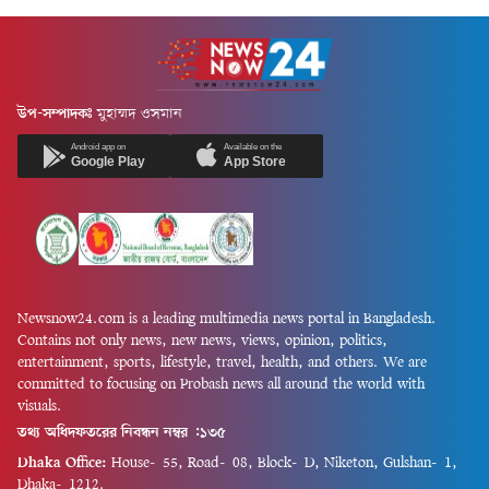
উপ-সম্পাদকঃ
মুহাম্মদ ওসমান
Android app on
Available on the
Google Play
App Store
Newsnow24.com is a leading multimedia news portal in Bangladesh.
Contains not only news, new news, views, opinion, politics,
entertainment, sports, lifestyle, travel, health, and others. We are
committed to focusing on Probash news all around the world with
visuals.
তথ্য অধিদফতরের নিবন্ধন নম্বর :১৩৫
Dhaka Office:
House-55, Road-08, Block-D, Niketon, Gulshan-1,
Dhaka-1212.