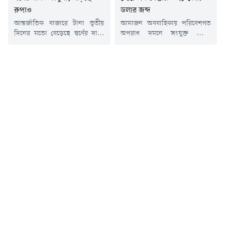
রুপাও
ডলার জব্দ
আন্তর্জাতিক বাজারে টানা তৃতীয়
আমাজন অববাহিকায় পরিবেশগত
দিনের মতো বেড়েছে স্বর্ণের দাম।
অপরাধ দমনে সংযুক্ত আরব
একই সাথে ঊর্ধ্বমুখী রয়েছে রুপাসহ
আমিরাতের (ইউএই) নেতৃত্বে
অন্যান্য মূল্যবান ধাতুর দামও।
পরিচালিত আন্তর্জাতিক অভিযান
মার্কিন ডলারের দর কিছুটা দুর্বল
'অপারেশন গ্রিন শিল্ড ২০২৬'
হওয়া এবং তেলের দাম কমে আসার
অভূতপূর্ব সাফল্য অর্জন করেছে।
প্রভাবে স্বর্ণের বাজারে এই ঊর্ধ্বগতি
মাত্র ১৭ দিনে ১,০৪৫টি অভিযান,
দেখা গেছে। এদিকে যুক্তরাষ্ট্রের
৮৩৯ জন গ্রেপ্তার এবং ২৮ কোটি
সুদের হার নিয়ে ভবিষ্যৎ সিদ্ধান্তের
ডলারের বেশি সম্পদ জব্দ করা
ইঙ্গিত পেতে বিনিয়োগকারীদের
হয়েছে ।এই অভিযানের ফলাফল
নজর এখন দেশটির আসন্ন...
ঘোষণা করে উপ-প্রধানমন্ত্রী ও
স্বরাষ্ট্রমন্ত্রী লেফটেন্যান্ট জেনারেল
শেখ সাইফ...