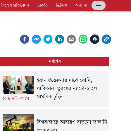
বিশেষ প্রতিবেদন
চাকরি
ভিডিও
অন্যান্য
সর্বশেষ
ইরান উত্তেজনার মাঝে সৌদি,
পাকিস্তান, তুরস্কের ন্যাটো-স্টাইল
সামরিক চুক্তি
৮ ঘন্টা আগে
বিশ্ববাজারে আবারও বাড়লো জ্বালানি
তেলের দাম