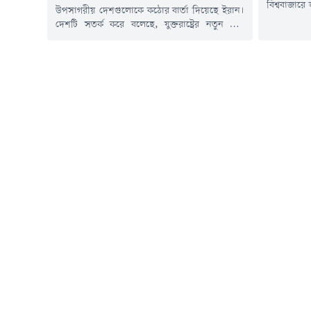
বিশ্ববাজারে
উপসাগরীয় দেশগুলোকে কঠোর বার্তা দিয়েছে ইরান।
যুদ্ধের অবস
দেশটি সতর্ক করে বলেছে, যুক্তরাষ্ট্রের নতুন করে
লক্ষ্যে যুক্ত
যেকোনো হামলার প্রতিশোধ হিসেবে অঞ্চলজুড়ে
তৈরি হতে প
গুরুত্বপূর্ণ জ্বালানি অবকাঠামোকে লক্ষ্যবস্তু করা হবে।
করছেন বিন
সংশ্লিষ্ট পাঁচটি সূত্রের বরাতে বুধবার (৫ আগস্ট) বার্তা
প্রতিবেদনে ব
সংস্থা রয়টার্সের এক প্রতিবেদনে এ তথ্য জানানো
ক্রুডের দাম 
হয়েছে।সূত্রগুলো জানিয়েছে, ২৮ জুলাই মার্কিন
প্রেসিডেন্ট ডোনাল্ড ট্রাম্প ইরানের জ্বালানি
নেটওয়ার্ক...