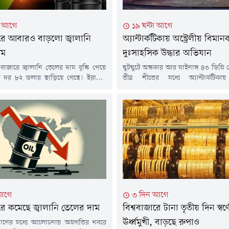
টা আগে
১৯ ঘন্টা আগে
ারে আবারও বাড়লো জ্বালানি
অ্যান্টার্কটিকায় অস্ট্রেলীয় বিমান
াম
দুঃসাহসিক উদ্ধার অভিযান
 বাজারে জ্বালানি তেলের দাম বৃদ্ধি পেয়ে
ঘুটঘুটে অন্ধকার আর মাইনাস ৪৩ ডিগ্রি
রেল দর ৮২ ডলার ছাড়িয়ে গেছে। ইরানের
তীব্র শীতের মধ্যে অ্যান্টার্কটিকা
তা সংস্থার বরাতে জানা গেছে, মার্কিন,
দুঃসাহসিক উদ্ধার অভিযান চালিয়েছে একটি
ং অন্যান্য 'শত্রুভাবাপন্ন' জাহাজকে
বিমানকর্মী দল। যুক্তরাষ্ট্রের অ্যান্টার্
লি অতিক্রম করতে না দেওয়ার প্রস্তাবসহ
অসুস্থ এক সদস্যকে জরুরি চিকিৎসাস
 বিল পর্যালোচনা করছে দেশটির একটি
জটিল ও ঝুঁকিপূর্ণ বিমান মিশন পরিচাল
টি।বৃহস্পতিবার (৬ আগস্ট) আন্তর্জাতিক
অস্ট্রেলিয়ার বিমান পরিবহন সংস্থা স্কাইট্র
্ট ক্রুডের দর...
ম্যাকমুর্ডো স্টেশন থেকে জরুরি ভ
রোগীকে...
আগে
৩ দিন আগে
ারে কমেছে জ্বালানি তেলের দাম
বিশ্ববাজারে টানা তৃতীয় দিন স্বর্
ঊর্ধ্বমুখী, বাড়ছে রুপাও
ানের মধ্যে আলোচনায় অগ্রগতির খবরে