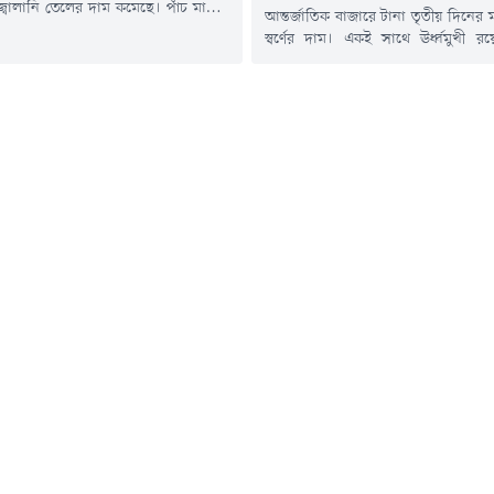
 জ্বালানি তেলের দাম কমেছে। পাঁচ মাসের
আন্তর্জাতিক বাজারে টানা তৃতীয় দিনের
ান ঘটিয়ে হরমুজ প্রণালী আবার চালু করার
স্বর্ণের দাম। একই সাথে ঊর্ধ্বমুখী র
রাষ্ট্র-ইরানের মধ্যে শান্তি চুক্তির সম্ভাবনা
অন্যান্য মূল্যবান ধাতুর দামও। মার্ক
ারে কি না, তা নিবিড়ভাবে পর্যবেক্ষণ
কিছুটা দুর্বল হওয়া এবং তেলের দা
িয়োগকারীরা।বার্তাসংস্থা রয়টার্সের
প্রভাবে স্বর্ণের বাজারে এই ঊর্ধ্বগত
লা হয়েছে, বৃহস্পতিবার (৬ আগস্ট) ব্রেন্ট
এদিকে যুক্তরাষ্ট্রের সুদের হার নিয়ে ভবিষ্য
৩৭ সেন্ট...
ইঙ্গিত পেতে বিনিয়োগকারীদের নজর 
আসন্ন...