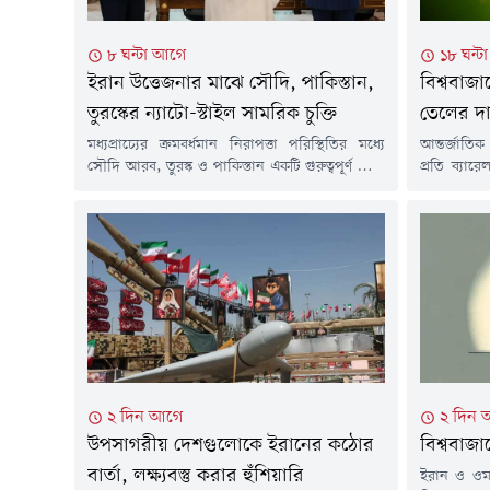
৮ ঘন্টা আগে
১৮ ঘন্
ইরান উত্তেজনার মাঝে সৌদি, পাকিস্তান,
বিশ্ববাজ
তুরস্কের ন্যাটো-স্টাইল সামরিক চুক্তি
তেলের দ
মধ্যপ্রাচ্যের ক্রমবর্ধমান নিরাপত্তা পরিস্থিতির মধ্যে
আন্তর্জাতিক
সৌদি আরব, তুরস্ক ও পাকিস্তান একটি গুরুত্বপূর্ণ যৌথ
প্রতি ব্যা
প্রতিরক্ষা চুক্তিতে সই করেছে। মক্কায় অনুষ্ঠিত
ফার্স বার্
উচ্চপর্যায়ের বৈঠকে তিন দেশের শীর্ষ নেতারা এ চুক্তির
ইসরাইলি এব
অনুমোদন দেন। বিশ্লেষকদের মতে, এই সমঝোতা শুধু
হরমুজ প্রণা
তিন দেশের সামরিক সহযোগিতা আরও জোরদার
একটি খসড়া
করবে না, বরং মধ্যপ্রাচ্যের ভূরাজনৈতিক ভারসাম্যেও
সংসদীয় কমি
উল্লেখযোগ্য প্রভাব ফেলতে পারে।চুক্তির...
মানদণ্ড ব্রেন
২ দিন আগে
২ দিন 
উপসাগরীয় দেশগুলোকে ইরানের কঠোর
বিশ্ববাজ
বার্তা, লক্ষ্যবস্তু করার হুঁশিয়ারি
ইরান ও ওম