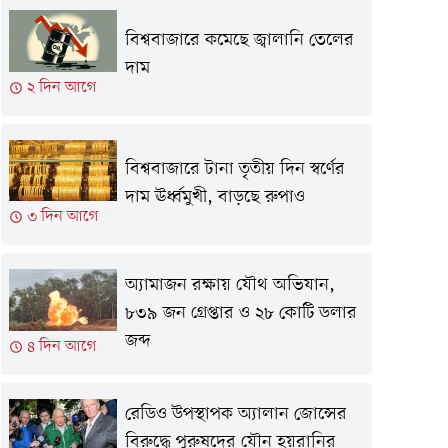
বিশ্ববাজারে কমেছে জ্বালানি তেলের
দাম
২ দিন আগে
বিশ্ববাজারে টানা তৃতীয় দিন স্বর্ণের
দাম ঊর্ধ্বমুখী, বাড়ছে রুপাও
৩ দিন আগে
অ্যামাজন রক্ষায় যৌথ অভিযান,
৮৩৯ জন গ্রেপ্তার ও ২৮ কোটি ডলার
জব্দ
৪ দিন আগে
রেডিও উপস্থাপক অ্যালান জোন্সের
বিরুদ্ধে পুরুষদের যৌন হয়রানির