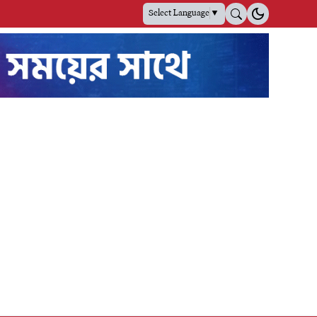
Select Language
▼