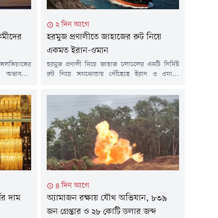
২ দিন আগে
কর্মীদের
হরমুজ প্রণালীতে জাহাজের রুট নিয়ে
একমত ইরান-ওমান
 সেলসিয়াসের
হরমুজ প্রণালী দিয়ে জাহাজ চলাচলের একটি নির্দিষ্ট
য় অভাবনীয়
রুট নিয়ে সমঝোতায় পৌঁছেছে ইরান ও ওমান।
 অস্ট্রেলীয়
তেহরানের দাবি, এই চুক্তির সঙ্গে যুক্তরাষ্ট্রের কোনো
কটিক অভিযানের
সংশ্লিষ্টতা নেই। তবে মার্কিন প্রেসিডেন্ট ডোনাল্ড ট্রাম্প
েবা দিতে এই
দাবি করেছেন যে যুক্তরাষ্ট্রের সঙ্গে হরমুজ নিয়ে
না করা হয়।
আলোচনা বেশ ভালোভাবে এগোচ্ছে।বুধবার (৫
েডার্স জানায়,
আগস্ট) ইরান ও ওমান প্রণালীটির মধ্য দিয়ে প্রস্তাবিত
িত্তিতে এক
শিপিং রুটের...
৪ দিন আগে
ণের দাম
অ্যামাজন রক্ষায় যৌথ অভিযান, ৮৩৯
জন গ্রেপ্তার ও ২৮ কোটি ডলার জব্দ