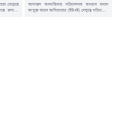
 মতো বেড়েছে
আমাজন অববাহিকায় পরিবেশগত অপরাধ দমনে
য়েছে রুপাসহ
সংযুক্ত আরব আমিরাতের (ইউএই) নেতৃত্বে পরিচালিত
িন ডলারের দর
আন্তর্জাতিক অভিযান 'অপারেশন গ্রিন শিল্ড ২০২৬'
ম কমে আসার
অভূতপূর্ব সাফল্য অর্জন করেছে। মাত্র ১৭ দিনে
ি দেখা গেছে।
১,০৪৫টি অভিযান, ৮৩৯ জন গ্রেপ্তার এবং ২৮ কোটি
ৎ সিদ্ধান্তের
ডলারের বেশি সম্পদ জব্দ করা হয়েছে ।এই
এখন দেশটির
অভিযানের ফলাফল ঘোষণা করে উপ-প্রধানমন্ত্রী ও
স্বরাষ্ট্রমন্ত্রী লেফটেন্যান্ট জেনারেল শেখ সাইফ...