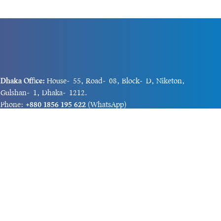
Dhaka Office:
House-55, Road-08, Block-D, Niketon,
Gulshan-1, Dhaka-1212.
Phone:
+880 1856 195 622
(WhatsApp)
Phone:
+880 1869 913 486
Chittagong office:
House-85/A, Road-7, 5th Floor,
O.R.Nizam Road R/A, 15 No. Bagmoniram,Panchlaish,
Chattogram 4000.
Phone:
+880 1850 414 847
Phone:
+880 1313 427 319
Email:
newsnow24official@gmail.com