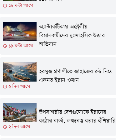
১৮ ঘন্টা আগে
অ্যান্টার্কটিকায় অস্ট্রেলীয়
বিমানকর্মীদের দুঃসাহসিক উদ্ধার
অভিযান
১৯ ঘন্টা আগে
হরমুজ প্রণালীতে জাহাজের রুট নিয়ে
একমত ইরান-ওমান
২ দিন আগে
উপসাগরীয় দেশগুলোকে ইরানের
কঠোর বার্তা, লক্ষ্যবস্তু করার হুঁশিয়ারি
২ দিন আগে