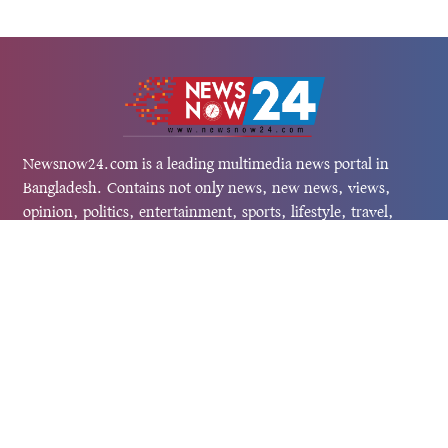
Newsnow24.com is a leading multimedia news portal in
Bangladesh. Contains not only news, new news, views,
opinion, politics, entertainment, sports, lifestyle, travel,
health, and others. We are committed to focusing on
Probash news all around the world with visuals.
তথ্য অধিদফতরের নিবন্ধন নম্বর :১৩৫