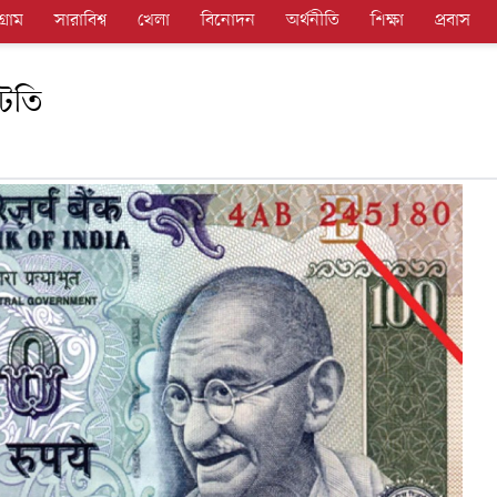
গ্রাম
সারাবিশ্ব
খেলা
বিনোদন
অর্থনীতি
শিক্ষা
প্রবাস
াটতি