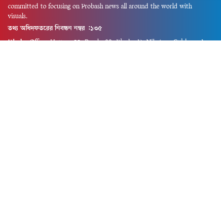
committed to focusing on Probash news all around the world with
visuals.
তথ্য অধিদফতরের নিবন্ধন নম্বর :১৩৫
Dhaka Office:
House-55, Road-08, Block-D, Niketon, Gulshan-1,
Dhaka-1212.
Phone:
+880 1856 195 622
(WhatsApp)
Phone:
+880 1869 913 486
Chittagong office:
House-85/A, Road-7, 5th Floor, O.R.Nizam Road
R/A, 15 No. Bagmoniram,Panchlaish, Chattogram 4000.
Phone:
+880 1850 414 847
Phone:
+880 1313 427 319
Email:
newsnow24official@gmail.com
Design and Developed by
Md. Asif Iqbal
Privacy Policy
Contact Us