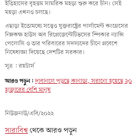
ইতিহাসের বৃহত্তম সামরিক মহড়া শুরু করে চীন। সেই
মহড়া এখনও চলছে।
এছাড়া ইতোমধ্যে সত্ত্বেও যুক্তরাষ্ট্রের পার্লামেন্ট কংগ্রেসের
নিম্নকক্ষ হাউস অব রিপ্রেজেন্টেটিভসের স্পিকার ন্যান্সি
পেলোসি ও তার পরিবারের সদস্যদের চীনে প্রবেশে
নিষেধাজ্ঞা দিয়েছে দেশটির সরকার।
সূত্র : রয়টার্স
আরও পড়ুন:
দাবানলে পুড়ছে কানাডা, সরানো হয়েছে ২০
হাজারের বেশি মানুষ
নিউজনাউ/এবি/২০২২
সারাবিশ্ব
থেকে আরও পড়ুন