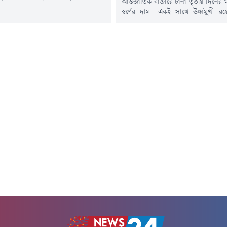
আন্তর্জাতিক বাজারে টানা তৃতীয় দিনের
ান ঘটিয়ে হরমুজ প্রণালী আবার চালু করার
স্বর্ণের দাম। একই সাথে ঊর্ধ্বমুখী র
রাষ্ট্র-ইরানের মধ্যে শান্তি চুক্তির সম্ভাবনা
অন্যান্য মূল্যবান ধাতুর দামও। মার্ক
ারে কি না, তা নিবিড়ভাবে পর্যবেক্ষণ
কিছুটা দুর্বল হওয়া এবং তেলের দা
িয়োগকারীরা।বার্তাসংস্থা রয়টার্সের
প্রভাবে স্বর্ণের বাজারে এই ঊর্ধ্বগত
লা হয়েছে, বৃহস্পতিবার (৬ আগস্ট) ব্রেন্ট
এদিকে যুক্তরাষ্ট্রের সুদের হার নিয়ে ভবিষ্য
৩৭ সেন্ট...
ইঙ্গিত পেতে বিনিয়োগকারীদের নজর 
আসন্ন...