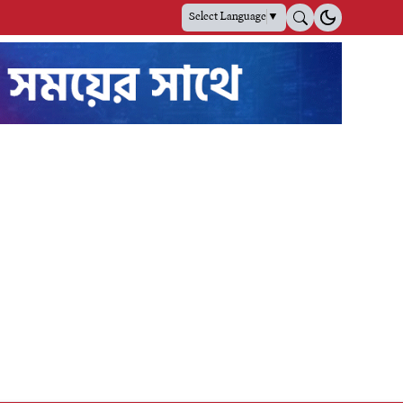
Select Language
▼