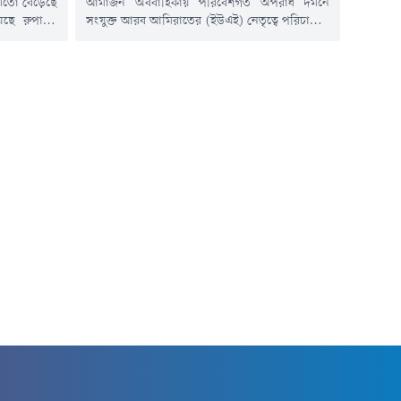
 মতো বেড়েছে
আমাজন অববাহিকায় পরিবেশগত অপরাধ দমনে
য়েছে রুপাসহ
সংযুক্ত আরব আমিরাতের (ইউএই) নেতৃত্বে পরিচালিত
িন ডলারের দর
আন্তর্জাতিক অভিযান 'অপারেশন গ্রিন শিল্ড ২০২৬'
ম কমে আসার
অভূতপূর্ব সাফল্য অর্জন করেছে। মাত্র ১৭ দিনে
ি দেখা গেছে।
১,০৪৫টি অভিযান, ৮৩৯ জন গ্রেপ্তার এবং ২৮ কোটি
ৎ সিদ্ধান্তের
ডলারের বেশি সম্পদ জব্দ করা হয়েছে ।এই
এখন দেশটির
অভিযানের ফলাফল ঘোষণা করে উপ-প্রধানমন্ত্রী ও
স্বরাষ্ট্রমন্ত্রী লেফটেন্যান্ট জেনারেল শেখ সাইফ...