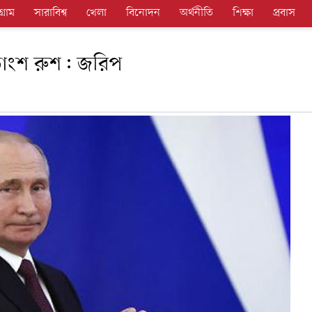
গ্রাম
সারাবিশ্ব
খেলা
বিনোদন
অর্থনীতি
শিক্ষা
প্রবাস
াংশ রুশ: জরিপ