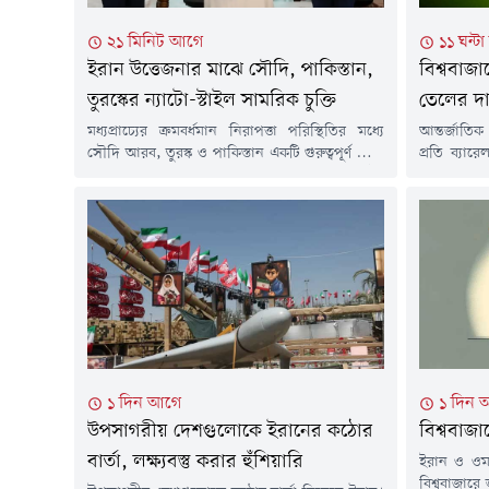
২১ মিনিট আগে
১১ ঘন্ট
ইরান উত্তেজনার মাঝে সৌদি, পাকিস্তান,
বিশ্ববাজ
তুরস্কের ন্যাটো-স্টাইল সামরিক চুক্তি
তেলের দ
মধ্যপ্রাচ্যের ক্রমবর্ধমান নিরাপত্তা পরিস্থিতির মধ্যে
আন্তর্জাতিক
সৌদি আরব, তুরস্ক ও পাকিস্তান একটি গুরুত্বপূর্ণ যৌথ
প্রতি ব্যা
প্রতিরক্ষা চুক্তিতে সই করেছে। মক্কায় অনুষ্ঠিত
ফার্স বার্
উচ্চপর্যায়ের বৈঠকে তিন দেশের শীর্ষ নেতারা এ চুক্তির
ইসরাইলি এব
অনুমোদন দেন। বিশ্লেষকদের মতে, এই সমঝোতা শুধু
হরমুজ প্রণা
তিন দেশের সামরিক সহযোগিতা আরও জোরদার
একটি খসড়া
করবে না, বরং মধ্যপ্রাচ্যের ভূরাজনৈতিক ভারসাম্যেও
সংসদীয় কমি
উল্লেখযোগ্য প্রভাব ফেলতে পারে।চুক্তির...
মানদণ্ড ব্রেন
১ দিন আগে
১ দিন 
উপসাগরীয় দেশগুলোকে ইরানের কঠোর
বিশ্ববাজ
বার্তা, লক্ষ্যবস্তু করার হুঁশিয়ারি
ইরান ও ওম
বিশ্ববাজারে