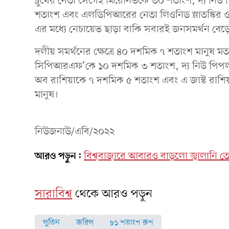
ট্রুথের নেতা সের্গেই মিরোনভকে ৩০ শতাংশ, দ্য নি
শতাংশ এবং এলডিপিআরের নেতা লিওনিড স্লাতস্কির 
এর মধ্যে নেচায়েভ ছাড়া বাকি সবারই জনসমর্থন বেড়
দলীয় সমর্থনের ক্ষেত্রে ৪০ দশমিক ৭ শতাংশ মানুষ মত
সিপিআরএফ’কে ১০ দশমিক ৩ শতাংশ, দ্য নিউ পিপল পা
অব রাশিয়াকে ৭ দশমিক ৫ শতাংশ এবং এ জাস্ট রাশিয়
মানুষ।
নিউজনাউ/এবি/২০২২
আরও পড়ুন:
বিশ্ববাজারে আবারও বাড়লো জ্বালানি ত
সারাবিশ্ব
থেকে আরও পড়ুন
পুতিন
জরিপ
৮১ শতাংশ রুশ