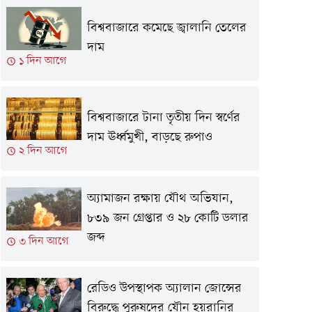
বিশ্ববাজারে কমেছে জ্বালানি তেলের
দাম
১ দিন আগে
বিশ্ববাজারে টানা তৃতীয় দিন স্বর্ণের
দাম ঊর্ধ্বমুখী, বাড়ছে রুপাও
২ দিন আগে
অ্যামাজন রক্ষায় যৌথ অভিযান,
৮৩৯ জন গ্রেপ্তার ও ২৮ কোটি ডলার
জব্দ
৩ দিন আগে
রেডিও উপস্থাপক অ্যালান জোন্সের
বিরুদ্ধে পুরুষদের যৌন হয়রানির