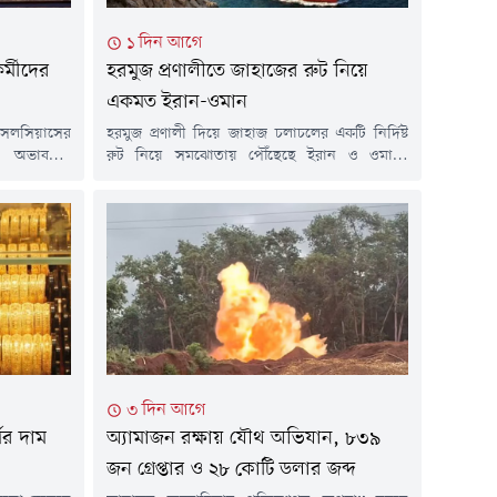
১ দিন আগে
কর্মীদের
হরমুজ প্রণালীতে জাহাজের রুট নিয়ে
একমত ইরান-ওমান
 সেলসিয়াসের
হরমুজ প্রণালী দিয়ে জাহাজ চলাচলের একটি নির্দিষ্ট
য় অভাবনীয়
রুট নিয়ে সমঝোতায় পৌঁছেছে ইরান ও ওমান।
 অস্ট্রেলীয়
তেহরানের দাবি, এই চুক্তির সঙ্গে যুক্তরাষ্ট্রের কোনো
কটিক অভিযানের
সংশ্লিষ্টতা নেই। তবে মার্কিন প্রেসিডেন্ট ডোনাল্ড ট্রাম্প
েবা দিতে এই
দাবি করেছেন যে যুক্তরাষ্ট্রের সঙ্গে হরমুজ নিয়ে
না করা হয়।
আলোচনা বেশ ভালোভাবে এগোচ্ছে।বুধবার (৫
েডার্স জানায়,
আগস্ট) ইরান ও ওমান প্রণালীটির মধ্য দিয়ে প্রস্তাবিত
িত্তিতে এক
শিপিং রুটের...
৩ দিন আগে
ণের দাম
অ্যামাজন রক্ষায় যৌথ অভিযান, ৮৩৯
জন গ্রেপ্তার ও ২৮ কোটি ডলার জব্দ