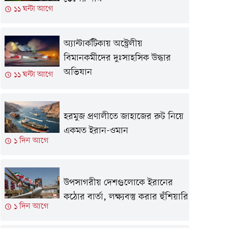
১১ ঘন্টা আগে
অ্যান্টার্কটিকায় অস্ট্রেলীয়
বিমানকর্মীদের দুঃসাহসিক উদ্ধার
অভিযান
১১ ঘন্টা আগে
হরমুজ প্রণালীতে জাহাজের রুট নিয়ে
একমত ইরান-ওমান
১ দিন আগে
উপসাগরীয় দেশগুলোকে ইরানের
কঠোর বার্তা, লক্ষ্যবস্তু করার হুঁশিয়ারি
১ দিন আগে