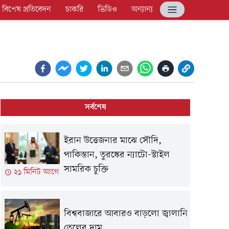
বিশেষ প্রতিবেদন
চাকরি
ভিডিও
অন্যান্য
সর্বশেষ
ইরান উত্তেজনার মাঝে সৌদি,
পাকিস্তান, তুরস্কের ন্যাটো-স্টাইল
সামরিক চুক্তি
২১ মিনিট আগে
বিশ্ববাজারে আবারও বাড়লো জ্বালানি
তেলের দাম