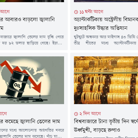
া আগে
১১ ঘন্টা আগে
ারে আবারও বাড়লো জ্বালানি
অ্যান্টার্কটিকায় অস্ট্রেলীয় বিমান
াম
দুঃসাহসিক উদ্ধার অভিযান
 বাজারে জ্বালানি তেলের দাম বৃদ্ধি পেয়ে
ঘুটঘুটে অন্ধকার আর মাইনাস ৪৩ ডিগ্রি
রেল দর ৮২ ডলার ছাড়িয়ে গেছে। ইরানের
তীব্র শীতের মধ্যে অ্যান্টার্কটিকা
তা সংস্থার বরাতে জানা গেছে, মার্কিন,
দুঃসাহসিক উদ্ধার অভিযান চালিয়েছে একটি
ং অন্যান্য 'শত্রুভাবাপন্ন' জাহাজকে
বিমানকর্মী দল। যুক্তরাষ্ট্রের অ্যান্টার্
লি অতিক্রম করতে না দেওয়ার প্রস্তাবসহ
অসুস্থ এক সদস্যকে জরুরি চিকিৎসাস
 বিল পর্যালোচনা করছে দেশটির একটি
জটিল ও ঝুঁকিপূর্ণ বিমান মিশন পরিচাল
টি।বৃহস্পতিবার (৬ আগস্ট) আন্তর্জাতিক
অস্ট্রেলিয়ার বিমান পরিবহন সংস্থা স্কাইট্র
্ট ক্রুডের দর...
ম্যাকমুর্ডো স্টেশন থেকে জরুরি ভ
রোগীকে...
আগে
২ দিন আগে
ারে কমেছে জ্বালানি তেলের দাম
বিশ্ববাজারে টানা তৃতীয় দিন স্বর্
ঊর্ধ্বমুখী, বাড়ছে রুপাও
ানের মধ্যে আলোচনায় অগ্রগতির খবরে
 জ্বালানি তেলের দাম কমেছে। পাঁচ মাসের