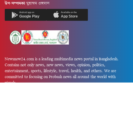
উপ-সম্পাদকঃ
মুহাম্মদ ওসমান
Android app on
Available on the
Google Play
App Store
Newsnow24.com is a leading multimedia news portal in Bangladesh.
Contains not only news, new news, views, opinion, politics,
entertainment, sports, lifestyle, travel, health, and others. We are
committed to focusing on Probash news all around the world with
visuals.
তথ্য অধিদফতরের নিবন্ধন নম্বর :১৩৫
Dhaka Office:
House-55, Road-08, Block-D, Niketon, Gulshan-1,
Dhaka-1212.
Phone:
+880 1856 195 622
(WhatsApp)
Phone:
+880 1869 913 486
Chittagong office:
House-85/A, Road-7, 5th Floor, O.R.Nizam Road
R/A, 15 No. Bagmoniram,Panchlaish, Chattogram 4000.