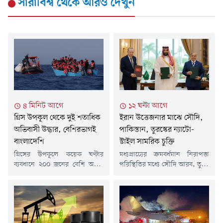
সারাবিশ্ব
থেকে আরও দেখুন
৪ মিনিট আগে
১২ ঘন্টা আগে
গ্রিস উপকূল থেকে দুই শতাধিক
ইরান উত্তেজনার মাঝে সৌদি,
অভিবাসী উদ্ধার, বেশিরভাগই
পাকিস্তান, তুরস্কের ন্যাটো-
বাংলাদেশি
স্টাইল সামরিক চুক্তি
গ্রিসের উপকূলে কয়েক ঘণ্টার
মধ্যপ্রাচ্যের ক্রমবর্ধমান নিরাপত্তা
ব্যবধানে ২০০ জনের বেশি অবৈধ
পরিস্থিতির মধ্যে সৌদি আরব, তুরস্ক
অভিবাসীকে উদ্ধার করেছে দেশটির
ও পাকিস্তান একটি গুরুত্বপূর্ণ যৌথ
কোস্ট গার্ড। উদ্ধার হওয়া এসব
প্রতিরক্ষা চুক্তিতে সই করেছে।
অভিবাসীর বেশির ভাগই বাংলাদেশ
মক্কায় অনুষ্ঠিত উচ্চপর্যায়ের বৈঠকে
ও সুদানের নাগরিক।গ্রিক
তিন দেশের শীর্ষ নেতারা এ চুক্তির
সংবাদমাধ্যম ডিমোক্রেটিয়ার বরাতে
অনুমোদন দেন। বিশ্লেষকদের মতে,